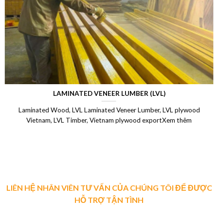
LAMINATED VENEER LUMBER (LVL)
Laminated Wood, LVL Laminated Veneer Lumber, LVL plywood
Vietnam, LVL Timber, Vietnam plywood exportXem thêm
LIÊN HỆ NHÂN VIÊN TƯ VẤN CỦA CHÚNG TÔI ĐỂ ĐƯỢC
HỖ TRỢ TẬN TÌNH