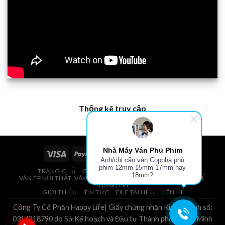
Thống kê truy cập
Nhà Máy Ván Phủ Phim
Anh/chị cần ván Coppha phủ
phim 12mm 15mm 17mm hay
TRANG CHỦ
GIÁ VÁN PHỦ PHIM, VÁN COPPHA
18mm?
VÁN ÉP NỘI THẤT, VÁN ÉP BAO BÌ, VÁN SOFA, PALLETS, VÁN SẺ
THANH LVL
GIỚI THIỆU
TIN TỨC
FILE TÀI LIỆU
LIÊN HỆ
Công Ty Cổ Phần Happy Life| Giấy chứng nhận Kinh Doanh số:
0314218790 do Sở Kế hoạch và Đầu tư Thành phố Hồ Chí Minh