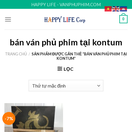
Skip
HAPPY LIFE - VANPHUPHIM.COM
to
content
0
bán ván phủ phim tại kontum
TRANG CHỦ
/
SẢN PHẨM ĐƯỢC GẮN THẺ “BÁN VÁN PHỦ PHIM TẠI
KONTUM”
LỌC
-7%