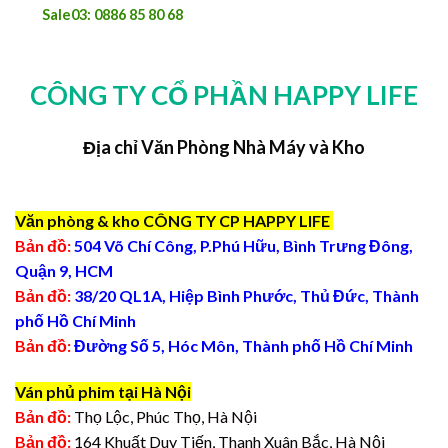
Sale03: 0886 85 80 68
CÔNG TY CỔ PHẦN HAPPY LIFE
Địa chỉ Văn Phòng Nhà Máy và Kho
Văn phòng & kho CÔNG TY CP HAPPY LIFE
Bản đồ:
504 Võ Chí Công, P.Phú Hữu, Bình Trưng Đông,
Quận 9, HCM
Bản đồ:
38/20 QL1A, Hiệp Bình Phước, Thủ Đức, Thành
phố Hồ Chí Minh
Bản đồ:
Đường Số 5, Hóc Môn, Thành phố Hồ Chí Minh
Ván phủ phim tại Hà Nội
Bản đồ:
Thọ Lộc, Phúc Thọ, Hà Nội
Bản đồ:
164 Khuất Duy Tiến, Thanh Xuân Bắc, Hà Nội