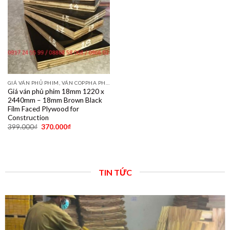
GIÁ VÁN PHỦ PHIM, VÁN COPPHA PHỦ PHIM GIÁ RẺ
Giá ván phủ phim 18mm 1220 x
2440mm – 18mm Brown Black
Film Faced Plywood for
Construction
399.000
₫
370.000
₫
TIN TỨC