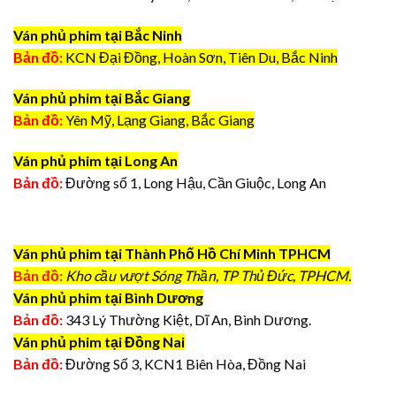
Ván phủ phim tại Bắc Ninh
Bản đồ:
KCN Đại Đồng, Hoàn Sơn, Tiên Du, Bắc Ninh
Ván phủ phim tại Bắc Giang
Bản đồ:
Yên Mỹ, Lạng Giang, Bắc Giang
Ván phủ phim tại Long An
Bản đồ:
Đường số 1, Long Hậu, Cần Giuộc, Long An
Ván phủ phim tại Thành Phố Hồ Chí Minh TPHCM
Bản đồ:
Kho cầu vượt Sóng Thần, TP Thủ Đức, TPHCM.
Ván phủ phim tại Bình Dương
Bản đồ:
343 Lý Thường Kiệt, Dĩ An, Bình Dương.
Ván phủ phim tại Đồng Nai
Bản đồ:
Đường Số 3, KCN1 Biên Hòa, Đồng Nai