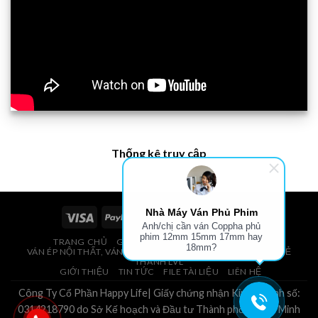
Thống kê truy cập
Nhà Máy Ván Phủ Phim
Anh/chị cần ván Coppha phủ
phim 12mm 15mm 17mm hay
TRANG CHỦ
GIÁ VÁN PHỦ PHIM, VÁN COPPHA
18mm?
VÁN ÉP NỘI THẤT, VÁN ÉP BAO BÌ, VÁN SOFA, PALLETS, VÁN SẺ
THANH LVL
GIỚI THIỆU
TIN TỨC
FILE TÀI LIỆU
LIÊN HỆ
Công Ty Cổ Phần Happy Life| Giấy chứng nhận Kinh Doanh số:
0314218790 do Sở Kế hoạch và Đầu tư Thành phố Hồ Chí Minh