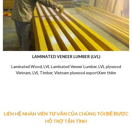
LAMINATED VENEER LUMBER (LVL)
Laminated Wood, LVL Laminated Veneer Lumber, LVL plywood
Vietnam, LVL Timber, Vietnam plywood exportXem thêm
LIÊN HỆ NHÂN VIÊN TƯ VẤN CỦA CHÚNG TÔI ĐỂ ĐƯỢC
HỖ TRỢ TẬN TÌNH