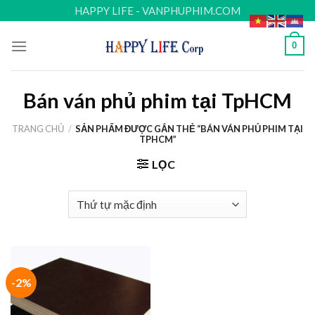
Skip
HAPPY LIFE - VANPHUPHIM.COM
to
content
0
Bán ván phủ phim tại TpHCM
TRANG CHỦ
/
SẢN PHẨM ĐƯỢC GẮN THẺ “BÁN VÁN PHỦ PHIM TẠI
TPHCM”
LỌC
-2%