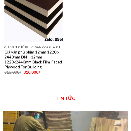
GIÁ VÁN PHỦ PHIM, VÁN COPPHA PHỦ PHIM GIÁ RẺ
Giá ván phủ phim 12mm 1220 x
2440mm ĐN – 12mm
1220x2440mm Black Film-Faced
Plywood For Building
315.000
₫
310.000
₫
TIN TỨC