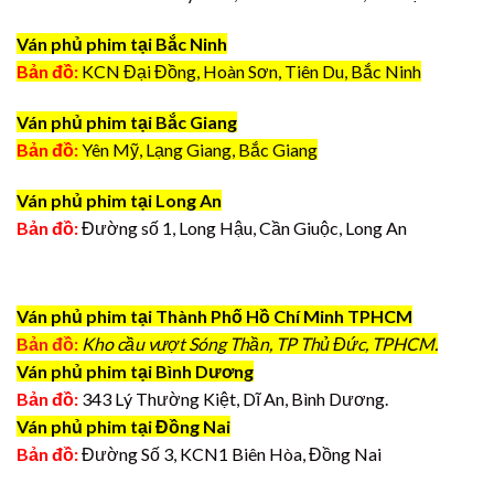
Ván phủ phim tại Bắc Ninh
Bản đồ:
KCN Đại Đồng, Hoàn Sơn, Tiên Du, Bắc Ninh
Ván phủ phim tại Bắc Giang
Bản đồ:
Yên Mỹ, Lạng Giang, Bắc Giang
Ván phủ phim tại Long An
Bản đồ:
Đường số 1, Long Hậu, Cần Giuộc, Long An
Ván phủ phim tại Thành Phố Hồ Chí Minh TPHCM
Bản đồ:
Kho cầu vượt Sóng Thần, TP Thủ Đức, TPHCM.
Ván phủ phim tại Bình Dương
Bản đồ:
343 Lý Thường Kiệt, Dĩ An, Bình Dương.
Ván phủ phim tại Đồng Nai
Bản đồ:
Đường Số 3, KCN1 Biên Hòa, Đồng Nai