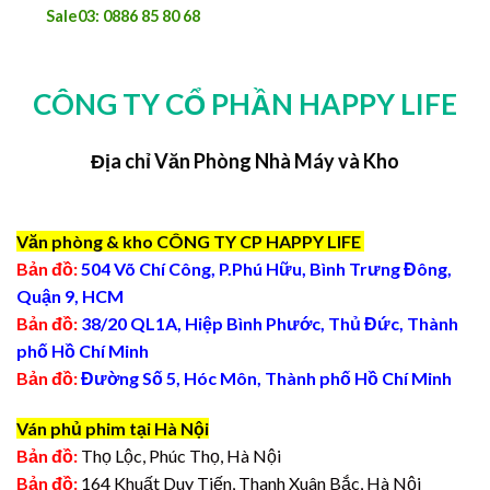
Sale03: 0886 85 80 68
CÔNG TY CỔ PHẦN HAPPY LIFE
Địa chỉ Văn Phòng Nhà Máy và Kho
Văn phòng & kho CÔNG TY CP HAPPY LIFE
Bản đồ:
504 Võ Chí Công, P.Phú Hữu, Bình Trưng Đông,
Quận 9, HCM
Bản đồ:
38/20 QL1A, Hiệp Bình Phước, Thủ Đức, Thành
phố Hồ Chí Minh
Bản đồ:
Đường Số 5, Hóc Môn, Thành phố Hồ Chí Minh
Ván phủ phim tại Hà Nội
Bản đồ:
Thọ Lộc, Phúc Thọ, Hà Nội
Bản đồ:
164 Khuất Duy Tiến, Thanh Xuân Bắc, Hà Nội