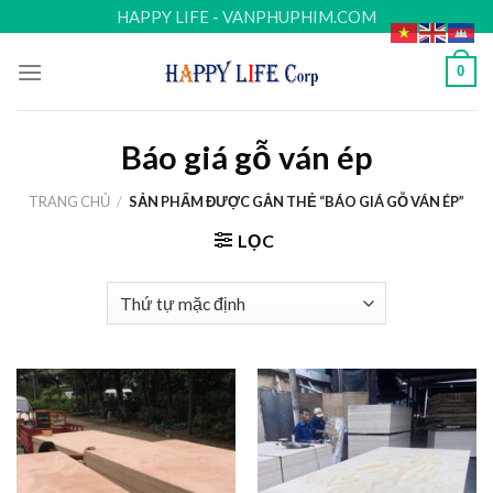
Skip
HAPPY LIFE - VANPHUPHIM.COM
to
content
0
Báo giá gỗ ván ép
TRANG CHỦ
/
SẢN PHẨM ĐƯỢC GẮN THẺ “BÁO GIÁ GỖ VÁN ÉP”
LỌC