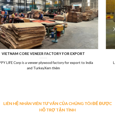
LAMINATED VENEER LUMBER (LVL)
Laminated Wood, LVL Laminated Veneer Lumber, LVL plywood
Vietnam, LVL Timber, Vietnam plywood exportXem thêm
LIÊN HỆ NHÂN VIÊN TƯ VẤN CỦA CHÚNG TÔI ĐỂ ĐƯỢC
HỖ TRỢ TẬN TÌNH