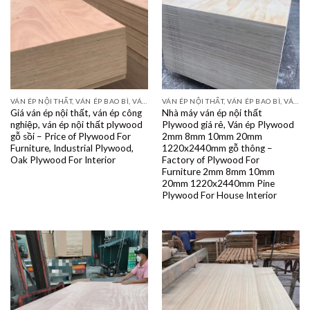
VÁN ÉP NỘI THẤT, VÁN ÉP BAO BÌ, VÁN SOFA, PALLETS, VÁN SẺ THANH LVL
VÁN ÉP NỘI THẤT, VÁN ÉP BAO BÌ, VÁN SOFA, PALLETS, VÁN SẺ THANH LVL
Giá ván ép nội thất, ván ép công
Nhà máy ván ép nội thất
nghiệp, ván ép nội thất plywood
Plywood giá rẻ, Ván ép Plywood
gỗ sồi – Price of Plywood For
2mm 8mm 10mm 20mm
Furniture, Industrial Plywood,
1220x2440mm gỗ thông –
Oak Plywood For Interior
Factory of Plywood For
Furniture 2mm 8mm 10mm
20mm 1220x2440mm Pine
Plywood For House Interior