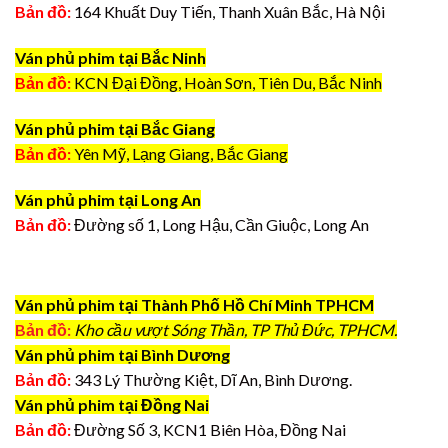
Bản đồ:
164 Khuất Duy Tiến, Thanh Xuân Bắc, Hà Nội
Ván phủ phim tại Bắc Ninh
Bản đồ:
KCN Đại Đồng, Hoàn Sơn, Tiên Du, Bắc Ninh
Ván phủ phim tại Bắc Giang
Bản đồ:
Yên Mỹ, Lạng Giang, Bắc Giang
Ván phủ phim tại Long An
Bản đồ:
Đường số 1, Long Hậu, Cần Giuộc, Long An
Ván phủ phim tại Thành Phố Hồ Chí Minh TPHCM
Bản đồ:
Kho cầu vượt Sóng Thần, TP Thủ Đức, TPHCM.
Ván phủ phim tại Bình Dương
Bản đồ:
343 Lý Thường Kiệt, Dĩ An, Bình Dương.
Ván phủ phim tại Đồng Nai
Bản đồ:
Đường Số 3, KCN1 Biên Hòa, Đồng Nai