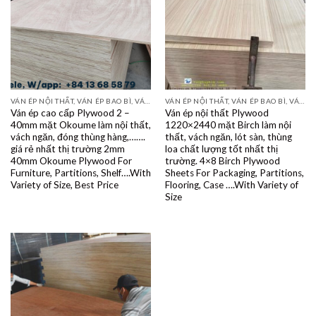
VÁN ÉP NỘI THẤT, VÁN ÉP BAO BÌ, VÁN SOFA, PALLETS, VÁN SẺ THANH LVL
VÁN ÉP NỘI THẤT, VÁN ÉP BAO BÌ, VÁN SOFA, PALLETS, VÁN SẺ THANH LVL
Ván ép cao cấp Plywood 2 –
Ván ép nội thất Plywood
40mm mặt Okoume làm nội thất,
1220×2440 mặt Birch làm nội
vách ngăn, đóng thùng hàng,…….
thất, vách ngăn, lót sàn, thùng
giá rẻ nhất thị trường 2mm
loa chất lượng tốt nhất thị
40mm Okoume Plywood For
trường. 4×8 Birch Plywood
Furniture, Partitions, Shelf….With
Sheets For Packaging, Partitions,
Variety of Size, Best Price
Flooring, Case ….With Variety of
Size