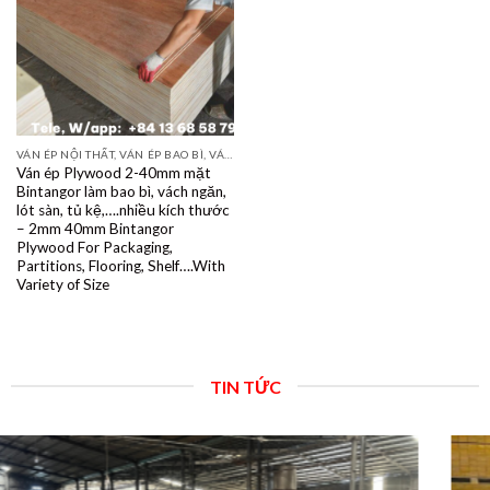
VÁN ÉP NỘI THẤT, VÁN ÉP BAO BÌ, VÁN SOFA, PALLETS, VÁN SẺ THANH LVL
Ván ép Plywood 2-40mm mặt
Bintangor làm bao bì, vách ngăn,
lót sàn, tủ kệ,….nhiều kích thước
– 2mm 40mm Bintangor
Plywood For Packaging,
Partitions, Flooring, Shelf….With
Variety of Size
TIN TỨC