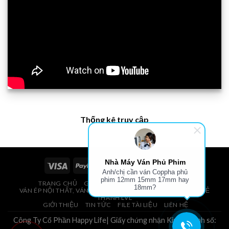
Thống kê truy cập
Nhà Máy Ván Phủ Phim
Anh/chị cần ván Coppha phủ
phim 12mm 15mm 17mm hay
TRANG CHỦ
GIÁ VÁN PHỦ PHIM, VÁN COPPHA
18mm?
VÁN ÉP NỘI THẤT, VÁN ÉP BAO BÌ, VÁN SOFA, PALLETS, VÁN SẺ
THANH LVL
GIỚI THIỆU
TIN TỨC
FILE TÀI LIỆU
LIÊN HỆ
Công Ty Cổ Phần Happy Life| Giấy chứng nhận Kinh Doanh số: