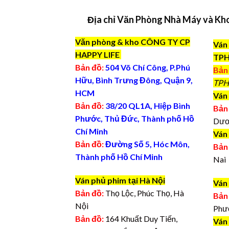
Địa chỉ Văn Phòng Nhà Máy và Kh
Văn phòng & kho CÔNG TY CP
Ván 
HAPPY LIFE
TP
Bản đồ:
504 Võ Chí Công, P.Phú
Bản
Hữu, Bình Trưng Đông, Quận 9,
TPH
HCM
Ván 
Bản đồ:
38/20 QL1A, Hiệp Bình
Bản
Phước, Thủ Đức, Thành phố Hồ
Dươ
Chí Minh
Ván
Bản đồ:
Đường Số 5, Hóc Môn,
Bản
Thành phố Hồ Chí Minh
Nai
Ván phủ phim tại Hà Nội
Ván
Bản đồ:
Thọ Lộc, Phúc Thọ, Hà
Bản
Nội
Phư
Bản đồ:
164 Khuất Duy Tiến,
Ván