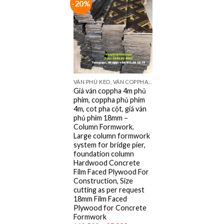
-20%
VÁN PHỦ KEO, VÁN COPPHA ĐỎ, ĐEN, VÀNG
Giá ván coppha 4m phủ
phim, coppha phủ phim
4m, cot pha cột, giá ván
phủ phim 18mm –
Column Formwork.
Large column formwork
system for bridge pier,
foundation column
Hardwood Concrete
Film Faced Plywood For
Construction, Size
cutting as per request
18mm Film Faced
Plywood for Concrete
Formwork