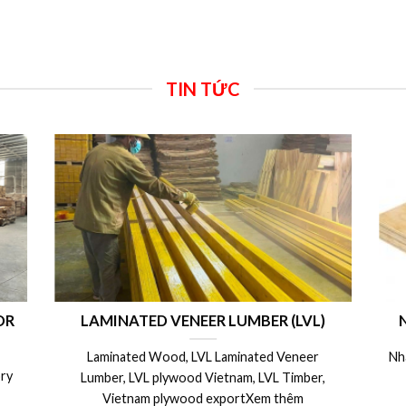
TIN TỨC
 máy sản xuất ván ép LVL plywood
Công dụng ứng d
xây dựng – Bảng
y sản xuất ván ép LVL xuất khẩu Châu Âu,
Ván khuôn cốp
15mm 17mm 18m
Nhật, Úc, Mỹ, Canada.Xem thêm