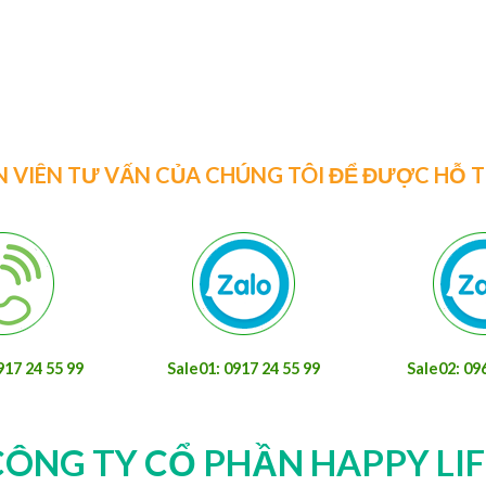
Ván ép phủ phim l
được ứng dụng
N VIÊN TƯ VẤN CỦA CHÚNG TÔI ĐỂ ĐƯỢC HỖ 
917 24 55 99
Sale01: 0917 24 55 99
Sale02: 09
CÔNG TY CỔ PHẦN HAPPY LIF