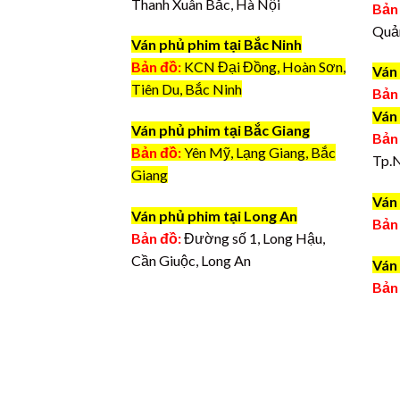
Thanh Xuân Bắc, Hà Nội
Bản
Quả
Ván phủ phim tại Bắc Ninh
Bản đồ:
KCN Đại Đồng, Hoàn Sơn,
Ván
Tiên Du, Bắc Ninh
Bản
Ván
Ván phủ phim tại Bắc Giang
Bản
Bản đồ:
Yên Mỹ, Lạng Giang, Bắc
Tp.
Giang
Ván 
Ván phủ phim tại Long An
Bản
Bản đồ:
Đường số 1, Long Hậu,
Cần Giuộc, Long An
Ván 
Bản