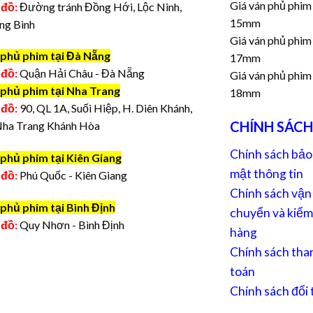
Giá ván phủ phim
 đồ:
Đường tránh Đồng Hới, Lộc Ninh,
15mm
ng Bình
Giá ván phủ phim
 phủ phim tại Đà Nẵng
17mm
 đồ:
Quận Hải Châu - Đà Nẵng
Giá ván phủ phim
 phủ phim tại Nha Trang
18mm
 đồ:
90, QL 1A, Suối Hiệp, H. Diên Khánh,
CHÍNH SÁCH
Nha Trang Khánh Hòa
Chính sách bảo
phủ phim tại Kiên Giang
mật thông tin
 đồ:
Phú Quốc - Kiên Giang
Chính sách vận
phủ phim tại Bình Định
chuyển và kiểm
 đồ:
Quy Nhơn - Bình Định
hàng
Chính sách tha
toán
Chính sách đổi 