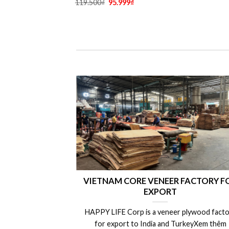
119.500
₫
95.999
₫
LAMINATED VENEER LUMBER (LVL)
Nhà
Laminated Wood, LVL Laminated Veneer
Nhà má
Lumber, LVL plywood Vietnam, LVL Timber,
Vietnam plywood exportXem thêm