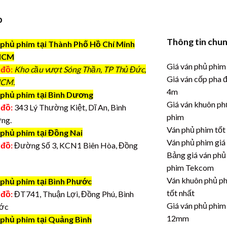
o
Thông tin chu
phủ phim tại Thành Phố Hồ Chí Minh
HCM
Giá ván phủ phim
 đồ:
Kho cầu vượt Sóng Thần, TP Thủ Đức,
Giá ván cốp pha 
CM.
4m
phủ phim tại Bình Dương
Giá ván khuôn ph
 đồ:
343 Lý Thường Kiệt, Dĩ An, Bình
phim
ng.
Ván phủ phim tốt
 phủ phim tại Đồng Nai
Ván phủ phim giá
 đồ:
Đường Số 3, KCN1 Biên Hòa, Đồng
Bảng giá ván phủ
phim Tekcom
Ván khuôn phủ p
 phủ phim tại Bình Phước
tốt nhất
 đồ:
ĐT741, Thuận Lợi, Đồng Phú, Bình
Giá ván phủ phim
ớc
12mm
 phủ phim tại Quảng Bình