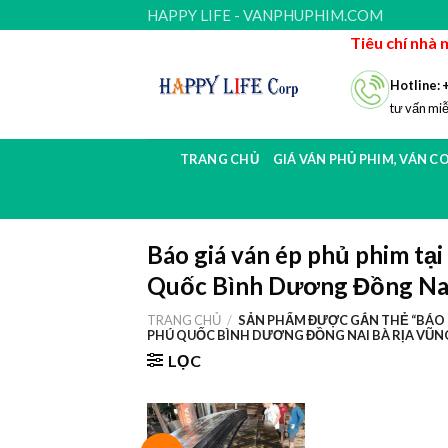
Skip
HAPPY LIFE - VANPHUPHIM.COM
to
Tiêu chí nhà 
content
Hotline: 
tư vấn miễ
TRANG CHỦ
GIÁ VÁN PHỦ PHIM, VÁN C
Báo giá ván ép phủ phim tạ
Quốc Bình Dương Đồng Nai
TRANG CHỦ
/
SẢN PHẨM ĐƯỢC GẮN THẺ “BÁO G
PHÚ QUỐC BÌNH DƯƠNG ĐỒNG NAI BÀ RỊA VŨN
LỌC