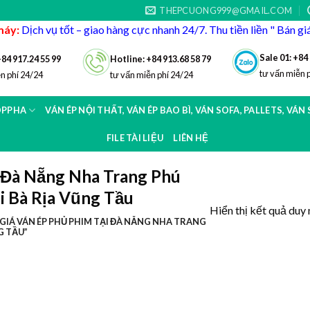
THEPCUONG999@GMAIL.COM
máy:
Dịch vụ tốt – giao hàng cực nhanh 24/7. Thu tiền liền " Bán g
Sale 01: +84
+84 917.24 55 99
Hotline: +84 913.68 58 79
tư vấn miễn 
n phí 24/24
tư vấn miễn phí 24/24
OPPHA
VÁN ÉP NỘI THẤT, VÁN ÉP BAO BÌ, VÁN SOFA, PALLETS, VÁN
FILE TÀI LIỆU
LIÊN HỆ
i Đà Nẵng Nha Trang Phú
 Bà Rịa Vũng Tầu
Hiển thị kết quả duy 
IÁ VÁN ÉP PHỦ PHIM TẠI ĐÀ NẴNG NHA TRANG
G TẦU”