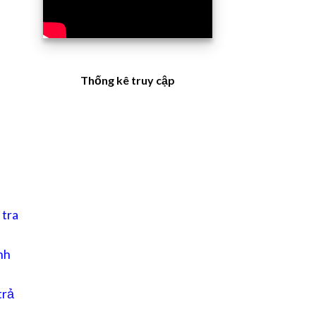
Thống kê truy cập
 tra
nh
trả