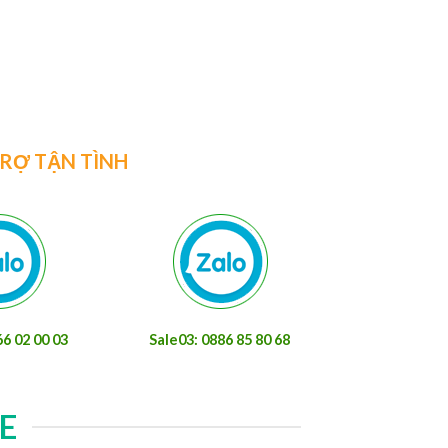
đà 4m giá rẻ nhất thịXem
à một trong những vật liệu
 khá rộng rãiXem thêm
TRỢ TẬN TÌNH
66 02 00 03
Sale03: 0886 85 80 68
E