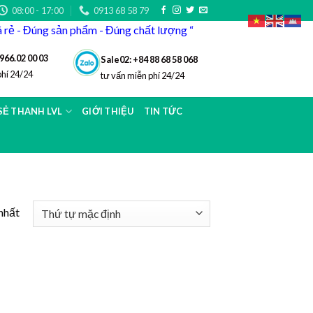
08:00 - 17:00
0913 68 58 79
iá rẻ - Đúng sản phẩm - Đúng chất lượng “
966.02 00 03
Sale02: +84 88 68 58 068
phí 24/24
tư vấn miễn phí 24/24
 SẺ THANH LVL
GIỚI THIỆU
TIN TỨC
nhất