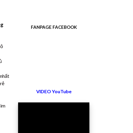
ng
FANPAGE FACEBOOK
đỏ
ủ
 nhất
 rẻ
VIDEO YouTube
him