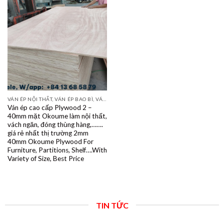
VÁN ÉP NỘI THẤT, VÁN ÉP BAO BÌ, VÁN SOFA, PALLETS, VÁN SẺ THANH LVL
Ván ép cao cấp Plywood 2 –
40mm mặt Okoume làm nội thất,
vách ngăn, đóng thùng hàng,…….
giá rẻ nhất thị trường 2mm
40mm Okoume Plywood For
Furniture, Partitions, Shelf….With
Variety of Size, Best Price
TIN TỨC