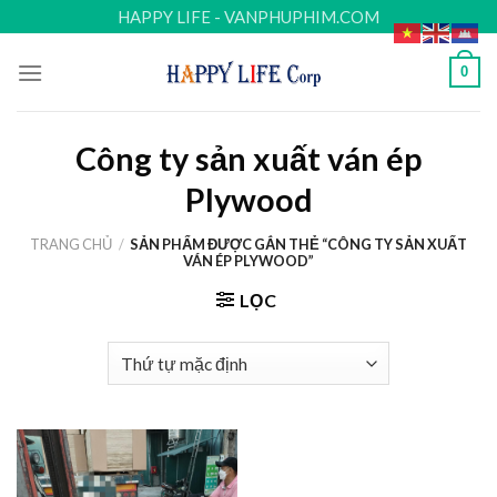
Skip
HAPPY LIFE - VANPHUPHIM.COM
to
content
0
Công ty sản xuất ván ép
Plywood
TRANG CHỦ
/
SẢN PHẨM ĐƯỢC GẮN THẺ “CÔNG TY SẢN XUẤT
VÁN ÉP PLYWOOD”
LỌC