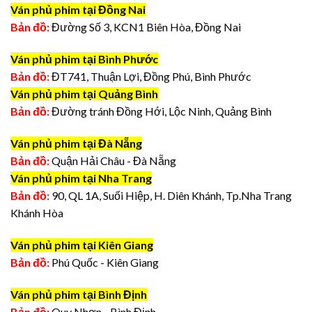
Ván phủ phim tại Đồng Nai
Bản đồ:
Đường Số 3, KCN1 Biên Hòa, Đồng Nai
Ván phủ phim tại Bình Phước
Bản đồ:
ĐT741, Thuận Lợi, Đồng Phú, Bình Phước
Ván phủ phim tại Quảng Bình
Bản đồ:
Đường tránh Đồng Hới, Lộc Ninh, Quảng Bình
Ván phủ phim tại Đà Nẵng
Bản đồ:
Quận Hải Châu - Đà Nẵng
Ván phủ phim tại Nha Trang
Bản đồ:
90, QL 1A, Suối Hiệp, H. Diên Khánh, Tp.Nha Trang
Khánh Hòa
Ván phủ phim tại Kiên Giang
Bản đồ:
Phú Quốc - Kiên Giang
Ván phủ phim tại Bình Định
Bản đồ:
Quy Nhơn - Bình Định