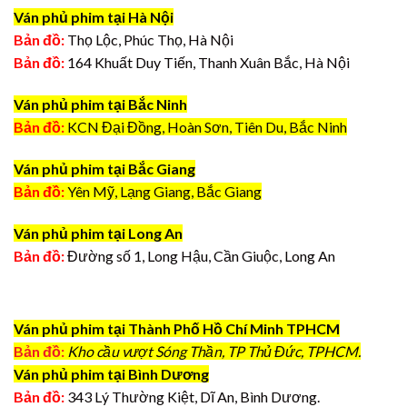
Ván phủ phim tại Hà Nội
Bản đồ:
Thọ Lộc, Phúc Thọ, Hà Nội
Bản đồ:
164 Khuất Duy Tiến, Thanh Xuân Bắc, Hà Nội
Ván phủ phim tại Bắc Ninh
Bản đồ:
KCN Đại Đồng, Hoàn Sơn, Tiên Du, Bắc Ninh
Ván phủ phim tại Bắc Giang
Bản đồ:
Yên Mỹ, Lạng Giang, Bắc Giang
Ván phủ phim tại Long An
Bản đồ:
Đường số 1, Long Hậu, Cần Giuộc, Long An
Ván phủ phim tại Thành Phố Hồ Chí Minh TPHCM
Bản đồ:
Kho cầu vượt Sóng Thần, TP Thủ Đức, TPHCM.
Ván phủ phim tại Bình Dương
Bản đồ:
343 Lý Thường Kiệt, Dĩ An, Bình Dương.