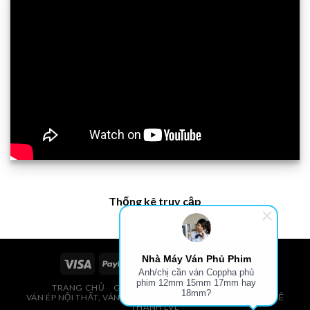
Thống kê truy cập
Nhà Máy Ván Phủ Phim
Anh/chị cần ván Coppha phủ
phim 12mm 15mm 17mm hay
TRANG CHỦ
GIÁ VÁN PHỦ PHIM, VÁN COPPHA
18mm?
VÁN ÉP NỘI THẤT, VÁN ÉP BAO BÌ, VÁN SOFA, PALLETS, VÁN SẺ
THANH LVL