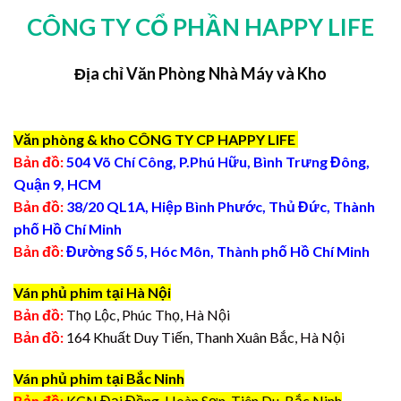
CÔNG TY CỔ PHẦN HAPPY LIFE
Địa chỉ Văn Phòng Nhà Máy và Kho
Văn phòng & kho CÔNG TY CP HAPPY LIFE
Bản đồ:
504 Võ Chí Công, P.Phú Hữu, Bình Trưng Đông,
Quận 9, HCM
Bản đồ:
38/20 QL1A, Hiệp Bình Phước, Thủ Đức, Thành
phố Hồ Chí Minh
Bản đồ:
Đường Số 5, Hóc Môn, Thành phố Hồ Chí Minh
Ván phủ phim tại Hà Nội
Bản đồ:
Thọ Lộc, Phúc Thọ, Hà Nội
Bản đồ:
164 Khuất Duy Tiến, Thanh Xuân Bắc, Hà Nội
Ván phủ phim tại Bắc Ninh
Bản đồ:
KCN Đại Đồng, Hoàn Sơn, Tiên Du, Bắc Ninh