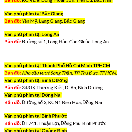
Ván phủ phim tại Bắc Giang
Bản đồ:
Yên Mỹ, Lạng Giang, Bắc Giang
Ván phủ phim tại Long An
Bản đồ:
Đường số 1, Long Hậu, Cần Giuộc, Long An
Ván phủ phim tại Thành Phố Hồ Chí Minh TPHCM
Bản đồ:
Kho cầu vượt Sóng Thần, TP Thủ Đức, TPHCM.
Ván phủ phim tại Bình Dương
Bản đồ:
343 Lý Thường Kiệt, Dĩ An, Bình Dương.
Ván phủ phim tại Đồng Nai
Bản đồ:
Đường Số 3, KCN1 Biên Hòa, Đồng Nai
Ván phủ phim tại Bình Phước
Bản đồ:
ĐT741, Thuận Lợi, Đồng Phú, Bình Phước
Ván phủ phim tại Quảng Bình