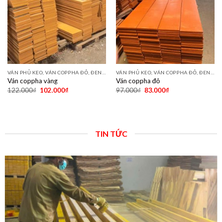
VÁN PHỦ KEO, VÁN COPPHA ĐỎ, ĐEN, VÀNG
VÁN PHỦ KEO, VÁN COPPHA ĐỎ, ĐEN, VÀNG
Ván coppha vàng
Ván coppha đỏ
122.000
₫
102.000
₫
97.000
₫
83.000
₫
TIN TỨC