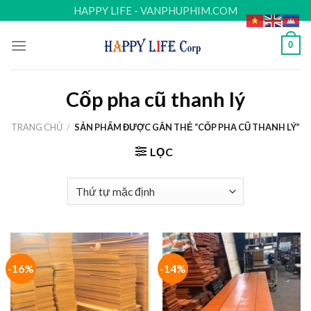
Skip
HAPPY LIFE - VANPHUPHIM.COM
to
content
0
Cốp pha cũ thanh lý
TRANG CHỦ
/
SẢN PHẨM ĐƯỢC GẮN THẺ “CỐP PHA CŨ THANH LÝ”
LỌC
-16%
-14%