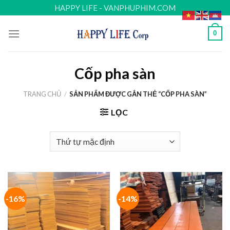
Skip
HAPPY LIFE - VANPHUPHIM.COM
to
content
0
Cốp pha sàn
TRANG CHỦ
/
SẢN PHẨM ĐƯỢC GẮN THẺ “CỐP PHA SÀN”
LỌC
-16%
-14%