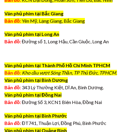
Ván phủ phim tại Bắc Giang
Bản đồ:
Yên Mỹ, Lạng Giang, Bắc Giang
Ván phủ phim tại Long An
Bản đồ:
Đường số 1, Long Hậu, Cần Giuộc, Long An
Ván phủ phim tại Thành Phố Hồ Chí Minh TPHCM
Bản đồ:
Kho cầu vượt Sóng Thần, TP Thủ Đức, TPHCM.
Ván phủ phim tại Bình Dương
Bản đồ:
343 Lý Thường Kiệt, Dĩ An, Bình Dương.
Ván phủ phim tại Đồng Nai
Bản đồ:
Đường Số 3, KCN1 Biên Hòa, Đồng Nai
Ván phủ phim tại Bình Phước
Bản đồ:
ĐT741, Thuận Lợi, Đồng Phú, Bình Phước
Ván phủ phim tại Quảng Bình