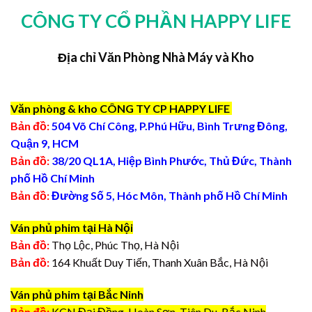
CÔNG TY CỔ PHẦN HAPPY LIFE
Địa chỉ Văn Phòng Nhà Máy và Kho
Văn phòng & kho CÔNG TY CP HAPPY LIFE
Bản đồ:
504 Võ Chí Công, P.Phú Hữu, Bình Trưng Đông,
Quận 9, HCM
Bản đồ:
38/20 QL1A, Hiệp Bình Phước, Thủ Đức, Thành
phố Hồ Chí Minh
Bản đồ:
Đường Số 5, Hóc Môn, Thành phố Hồ Chí Minh
Ván phủ phim tại Hà Nội
Bản đồ:
Thọ Lộc, Phúc Thọ, Hà Nội
Bản đồ:
164 Khuất Duy Tiến, Thanh Xuân Bắc, Hà Nội
Ván phủ phim tại Bắc Ninh
Bản đồ:
KCN Đại Đồng, Hoàn Sơn, Tiên Du, Bắc Ninh