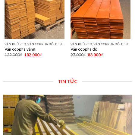
VÁN PHỦ KEO, VÁN COPPHA ĐỎ, ĐEN, VÀNG
VÁN PHỦ KEO, VÁN COPPHA ĐỎ, ĐEN, VÀNG
Ván coppha vàng
Ván coppha đỏ
122.000
₫
102.000
₫
97.000
₫
83.000
₫
TIN TỨC