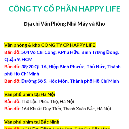
CÔNG TY CỔ PHẦN HAPPY LIFE
Địa chỉ Văn Phòng Nhà Máy và Kho
Văn phòng & kho CÔNG TY CP HAPPY LIFE
Bản đồ:
504 Võ Chí Công, P.Phú Hữu, Bình Trưng Đông,
Quận 9, HCM
Bản đồ:
38/20 QL1A, Hiệp Bình Phước, Thủ Đức, Thành
phố Hồ Chí Minh
Bản đồ:
Đường Số 5, Hóc Môn, Thành phố Hồ Chí Minh
Ván phủ phim tại Hà Nội
Bản đồ:
Thọ Lộc, Phúc Thọ, Hà Nội
Bản đồ:
164 Khuất Duy Tiến, Thanh Xuân Bắc, Hà Nội
Ván phủ phim tại Bắc Ninh
Bản đồ:
KCN Đại Đồng, Hoàn Sơn, Tiên Du, Bắc Ninh