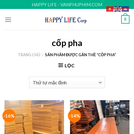
Skip
HAPPY LIFE - VANPHUPHIM.COM
to
content
0
cốp pha
TRANG CHỦ
/
SẢN PHẨM ĐƯỢC GẮN THẺ “CỐP PHA”
LỌC
-16%
-14%