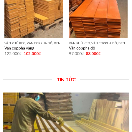
VÁN PHỦ KEO, VÁN COPPHA ĐỎ, ĐEN, VÀNG
VÁN PHỦ KEO, VÁN COPPHA ĐỎ, ĐEN, VÀNG
Ván coppha vàng
Ván coppha đỏ
122.000
₫
102.000
₫
97.000
₫
83.000
₫
TIN TỨC