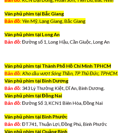
Ván phủ phim tại Bắc Giang
Bản đồ:
Yên Mỹ, Lạng Giang, Bắc Giang
Ván phủ phim tại Long An
Bản đồ:
Đường số 1, Long Hậu, Cần Giuộc, Long An
Ván phủ phim tại Thành Phố Hồ Chí Minh TPHCM
Bản đồ:
Kho cầu vượt Sóng Thần, TP Thủ Đức, TPHCM.
Ván phủ phim tại Bình Dương
Bản đồ:
343 Lý Thường Kiệt, Dĩ An, Bình Dương.
Ván phủ phim tại Đồng Nai
Bản đồ:
Đường Số 3, KCN1 Biên Hòa, Đồng Nai
Ván phủ phim tại Bình Phước
Bản đồ:
ĐT741, Thuận Lợi, Đồng Phú, Bình Phước
Ván phủ phim tại Quảng Bình