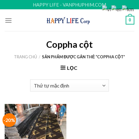
Skip
HAPPY LIFE - VANPHUPHIM.COM
to
content
0
Coppha cột
TRANG CHỦ
/
SẢN PHẨM ĐƯỢC GẮN THẺ “COPPHA CỘT”
LỌC
-20%