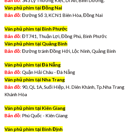
Bản đồ:
343 Lý Thường Kiệt, Dĩ An, Bình Dương.
Ván phủ phim tại Đồng Nai
Bản đồ:
Đường Số 3, KCN1 Biên Hòa, Đồng Nai
Ván phủ phim tại Bình Phước
Bản đồ:
ĐT741, Thuận Lợi, Đồng Phú, Bình Phước
Ván phủ phim tại Quảng Bình
Bản đồ:
Đường tránh Đồng Hới, Lộc Ninh, Quảng Bình
Ván phủ phim tại Đà Nẵng
Bản đồ:
Quận Hải Châu - Đà Nẵng
Ván phủ phim tại Nha Trang
Bản đồ:
90, QL 1A, Suối Hiệp, H. Diên Khánh, Tp.Nha Trang
Khánh Hòa
Ván phủ phim tại Kiên Giang
Bản đồ:
Phú Quốc - Kiên Giang
Ván phủ phim tại Bình Định