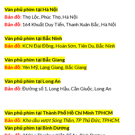
Ván phủ phim tại Hà Nội
Bản đồ:
Thọ Lộc, Phúc Thọ, Hà Nội
Bản đồ:
164 Khuất Duy Tiến, Thanh Xuân Bắc, Hà Nội
Ván phủ phim tại Bắc Ninh
Bản đồ:
KCN Đại Đồng, Hoàn Sơn, Tiên Du, Bắc Ninh
Ván phủ phim tại Bắc Giang
Bản đồ:
Yên Mỹ, Lạng Giang, Bắc Giang
Ván phủ phim tại Long An
Bản đồ:
Đường số 1, Long Hậu, Cần Giuộc, Long An
Ván phủ phim tại Thành Phố Hồ Chí Minh TPHCM
Bản đồ:
Kho cầu vượt Sóng Thần, TP Thủ Đức, TPHCM.
Ván phủ phim tại Bình Dương