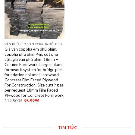
VÁN PHỦ KEO, VÁN COPPHA ĐỎ, ĐEN, VÀNG
Giá ván coppha 4m phủ phim,
coppha phủ phim 4m, cot pha
cột, giá ván phủ phim 18mm –
Column Formwork. Large column
formwork system for bridge pier,
foundation column Hardwood
Concrete Film Faced Plywood
For Construction, Size cutting as
per request 18mm Film Faced
Plywood for Concrete Formwork
119.500
₫
95.999
₫
TIN TỨC