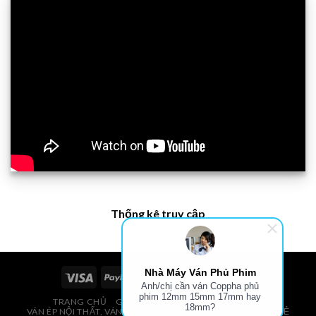
Thống kê truy cập
Nhà Máy Ván Phủ Phim
Anh/chị cần ván Coppha phủ
phim 12mm 15mm 17mm hay
TRANG CHỦ
GIÁ VÁN PHỦ PHIM, VÁN COPPHA
18mm?
VÁN ÉP NỘI THẤT, VÁN ÉP BAO BÌ, VÁN SOFA, PALLETS, VÁN SẺ