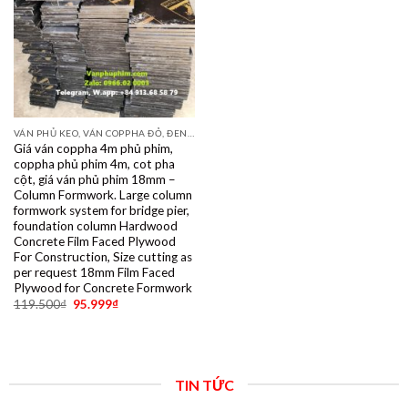
VÁN PHỦ KEO, VÁN COPPHA ĐỎ, ĐEN, VÀNG
Giá ván coppha 4m phủ phim,
coppha phủ phim 4m, cot pha
cột, giá ván phủ phim 18mm –
Column Formwork. Large column
formwork system for bridge pier,
foundation column Hardwood
Concrete Film Faced Plywood
For Construction, Size cutting as
per request 18mm Film Faced
Plywood for Concrete Formwork
119.500
₫
95.999
₫
TIN TỨC