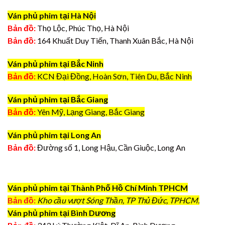
Ván phủ phim tại Hà Nội
Bản đồ:
Thọ Lộc, Phúc Thọ, Hà Nội
Bản đồ:
164 Khuất Duy Tiến, Thanh Xuân Bắc, Hà Nội
Ván phủ phim tại Bắc Ninh
Bản đồ:
KCN Đại Đồng, Hoàn Sơn, Tiên Du, Bắc Ninh
Ván phủ phim tại Bắc Giang
Bản đồ:
Yên Mỹ, Lạng Giang, Bắc Giang
Ván phủ phim tại Long An
Bản đồ:
Đường số 1, Long Hậu, Cần Giuộc, Long An
Ván phủ phim tại Thành Phố Hồ Chí Minh TPHCM
Bản đồ:
Kho cầu vượt Sóng Thần, TP Thủ Đức, TPHCM.
Ván phủ phim tại Bình Dương