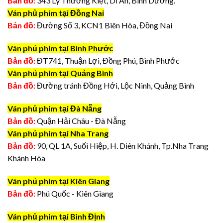
Bản đồ:
343 Lý Thường Kiệt, Dĩ An, Bình Dương.
Ván phủ phim tại Đồng Nai
Bản đồ:
Đường Số 3, KCN1 Biên Hòa, Đồng Nai
Ván phủ phim tại Bình Phước
Bản đồ:
ĐT741, Thuận Lợi, Đồng Phú, Bình Phước
Ván phủ phim tại Quảng Bình
Bản đồ:
Đường tránh Đồng Hới, Lộc Ninh, Quảng Bình
Ván phủ phim tại Đà Nẵng
Bản đồ:
Quận Hải Châu - Đà Nẵng
Ván phủ phim tại Nha Trang
Bản đồ:
90, QL 1A, Suối Hiệp, H. Diên Khánh, Tp.Nha Trang
Khánh Hòa
Ván phủ phim tại Kiên Giang
Bản đồ:
Phú Quốc - Kiên Giang
Ván phủ phim tại Bình Định