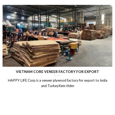
ORT
LAMINATED VENEER LUMBER (LVL)
 to India
Laminated Wood, LVL Laminated Veneer Lumber, LV
Vietnam, LVL Timber, Vietnam plywood exportX