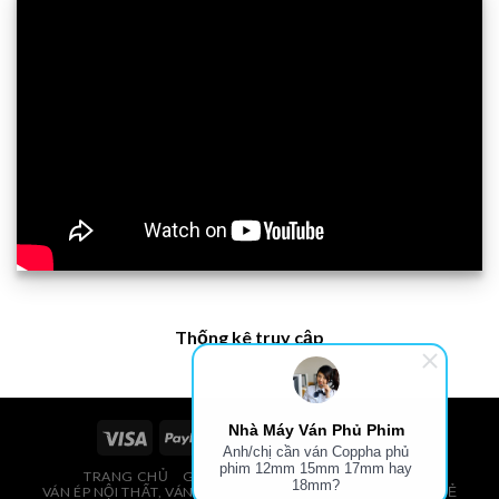
Thống kê truy cập
Nhà Máy Ván Phủ Phim
Anh/chị cần ván Coppha phủ
phim 12mm 15mm 17mm hay
TRANG CHỦ
GIÁ VÁN PHỦ PHIM, VÁN COPPHA
18mm?
VÁN ÉP NỘI THẤT, VÁN ÉP BAO BÌ, VÁN SOFA, PALLETS, VÁN SẺ