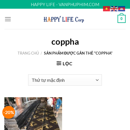
Skip
HAPPY LIFE - VANPHUPHIM.COM
to
content
0
coppha
TRANG CHỦ
/
SẢN PHẨM ĐƯỢC GẮN THẺ “COPPHA”
LỌC
-20%