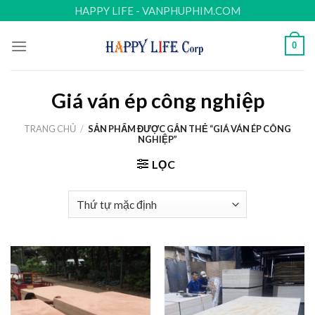
Skip
HAPPY LIFE - VANPHUPHIM.COM
to
content
0
Giá ván ép công nghiệp
TRANG CHỦ
/
SẢN PHẨM ĐƯỢC GẮN THẺ “GIÁ VÁN ÉP CÔNG
NGHIỆP”
LỌC