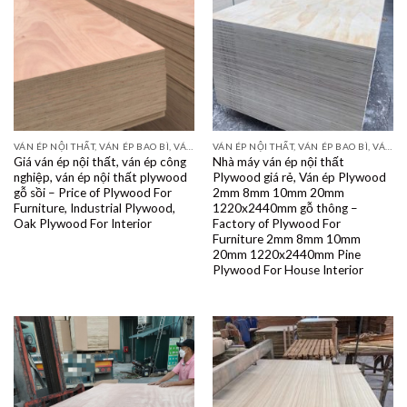
VÁN ÉP NỘI THẤT, VÁN ÉP BAO BÌ, VÁN SOFA, PALLETS, VÁN SẺ THANH LVL
VÁN ÉP NỘI THẤT, VÁN ÉP BAO BÌ, VÁN SOFA, PALLETS, VÁN SẺ THANH LVL
Giá ván ép nội thất, ván ép công
Nhà máy ván ép nội thất
nghiệp, ván ép nội thất plywood
Plywood giá rẻ, Ván ép Plywood
gỗ sồi – Price of Plywood For
2mm 8mm 10mm 20mm
Furniture, Industrial Plywood,
1220x2440mm gỗ thông –
Oak Plywood For Interior
Factory of Plywood For
Furniture 2mm 8mm 10mm
20mm 1220x2440mm Pine
Plywood For House Interior