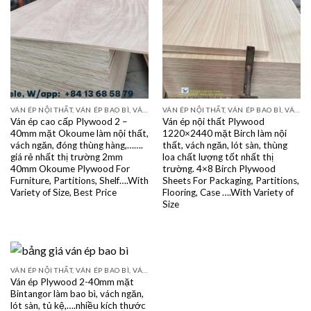
VÁN ÉP NỘI THẤT, VÁN ÉP BAO BÌ, VÁN SOFA, PALLETS, VÁN SẺ THANH LVL
VÁN ÉP NỘI THẤT, VÁN ÉP BAO BÌ, VÁN SOFA, PALLETS, VÁN SẺ THANH LVL
Ván ép cao cấp Plywood 2 –
Ván ép nội thất Plywood
40mm mặt Okoume làm nội thất,
1220×2440 mặt Birch làm nội
vách ngăn, đóng thùng hàng,…….
thất, vách ngăn, lót sàn, thùng
giá rẻ nhất thị trường 2mm
loa chất lượng tốt nhất thị
40mm Okoume Plywood For
trường. 4×8 Birch Plywood
Furniture, Partitions, Shelf….With
Sheets For Packaging, Partitions,
Variety of Size, Best Price
Flooring, Case ….With Variety of
Size
VÁN ÉP NỘI THẤT, VÁN ÉP BAO BÌ, VÁN SOFA, PALLETS, VÁN SẺ THANH LVL
Ván ép Plywood 2-40mm mặt
Bintangor làm bao bì, vách ngăn,
lót sàn, tủ kệ,….nhiều kích thước