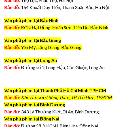
Bản đồ:
Thọ Lộc, Phúc Thọ, Hà Nội
Bản đồ:
164 Khuất Duy Tiến, Thanh Xuân Bắc, Hà Nội
Ván phủ phim tại Bắc Ninh
Bản đồ:
KCN Đại Đồng, Hoàn Sơn, Tiên Du, Bắc Ninh
Ván phủ phim tại Bắc Giang
Bản đồ:
Yên Mỹ, Lạng Giang, Bắc Giang
Ván phủ phim tại Long An
Bản đồ:
Đường số 1, Long Hậu, Cần Giuộc, Long An
Ván phủ phim tại Thành Phố Hồ Chí Minh TPHCM
Bản đồ:
Kho cầu vượt Sóng Thần, TP Thủ Đức, TPHCM.
Ván phủ phim tại Bình Dương
Bản đồ:
343 Lý Thường Kiệt, Dĩ An, Bình Dương.
Ván phủ phim tại Đồng Nai
Bản đồ:
Đường Số 3, KCN1 Biên Hòa, Đồng Nai