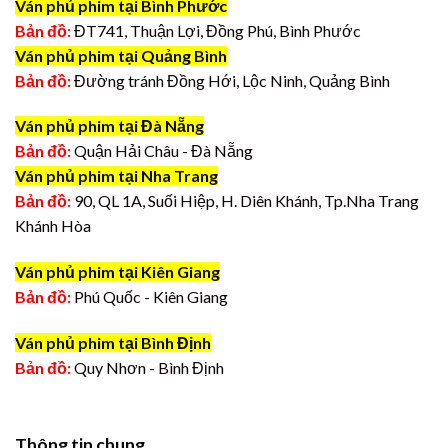
Ván phủ phim tại Bình Phước
Bản đồ:
ĐT741, Thuận Lợi, Đồng Phú, Bình Phước
Ván phủ phim tại Quảng Bình
Bản đồ:
Đường tránh Đồng Hới, Lộc Ninh, Quảng Bình
Ván phủ phim tại Đà Nẵng
Bản đồ:
Quận Hải Châu - Đà Nẵng
Ván phủ phim tại Nha Trang
Bản đồ:
90, QL 1A, Suối Hiệp, H. Diên Khánh, Tp.Nha Trang
Khánh Hòa
Ván phủ phim tại Kiên Giang
Bản đồ:
Phú Quốc - Kiên Giang
Ván phủ phim tại Bình Định
Bản đồ:
Quy Nhơn - Bình Định
Thông tin chung