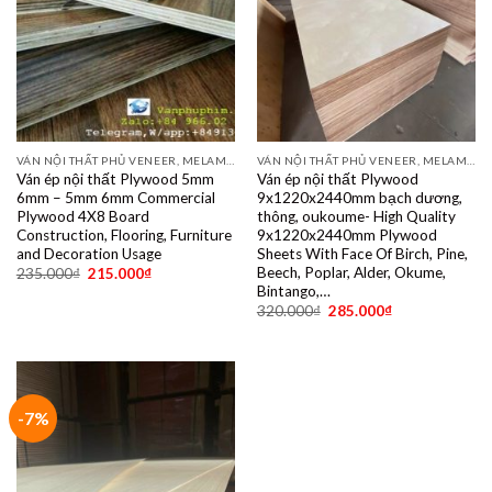
VÁN NỘI THẤT PHỦ VENEER, MELAMINE, LAMINATE, PLYWOOD BINTANGOR, PITAGO, OKUME, BIRCH, POPLAR, SỒI, ÓC CHÓ, THÔNG, XOAN ĐÀO....
VÁN NỘI THẤT PHỦ VENEER, MELAMINE, LAMINATE, PLYWOOD BINTANGOR, PITAGO, OKUME, BIRCH, POPLAR, SỒI, ÓC CHÓ, THÔNG, XOAN ĐÀO....
Ván ép nội thất Plywood 5mm
Ván ép nội thất Plywood
6mm – 5mm 6mm Commercial
9x1220x2440mm bạch dương,
Plywood 4X8 Board
thông, oukoume- High Quality
Construction, Flooring, Furniture
9x1220x2440mm Plywood
and Decoration Usage
Sheets With Face Of Birch, Pine,
Beech, Poplar, Alder, Okume,
235.000
₫
215.000
₫
Bintango,…
320.000
₫
285.000
₫
-7%