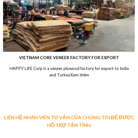
LAMINATED VENEER LUMBER (LVL)
a
Laminated Wood, LVL Laminated Veneer Lumber, LVL plywo
Vietnam, LVL Timber, Vietnam plywood exportXem thêm
LIÊN HỆ NHÂN VIÊN TƯ VẤN CỦA CHÚNG TÔI ĐỂ ĐƯỢC
HỖ TRỢ TẬN TÌNH