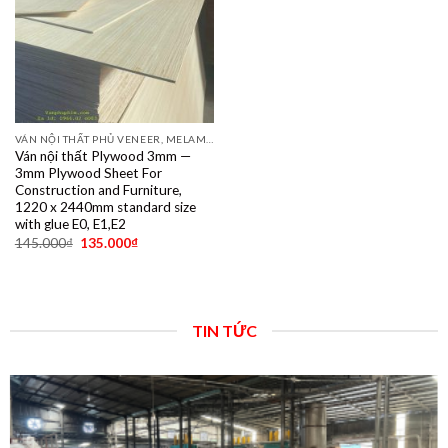
VÁN NỘI THẤT PHỦ VENEER, MELAMINE, LAMINATE, PLYWOOD BINTANGOR, PITAGO, OKUME, BIRCH, POPLAR, SỒI, ÓC CHÓ, THÔNG, XOAN ĐÀO....
Ván nội thất Plywood 3mm —
3mm Plywood Sheet For
Construction and Furniture,
1220 x 2440mm standard size
with glue E0, E1,E2
145.000
₫
135.000
₫
TIN TỨC