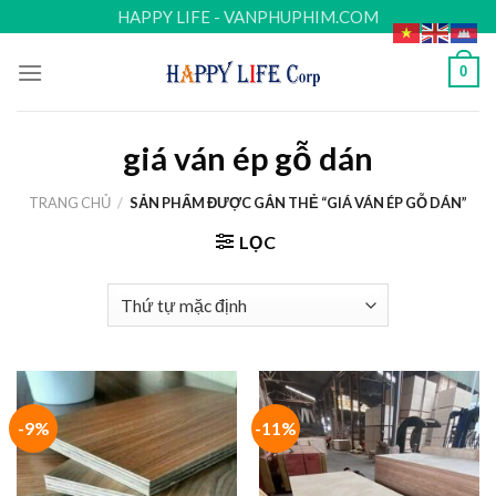
Skip
HAPPY LIFE - VANPHUPHIM.COM
to
content
0
giá ván ép gỗ dán
TRANG CHỦ
/
SẢN PHẨM ĐƯỢC GẮN THẺ “GIÁ VÁN ÉP GỖ DÁN”
LỌC
-9%
-11%