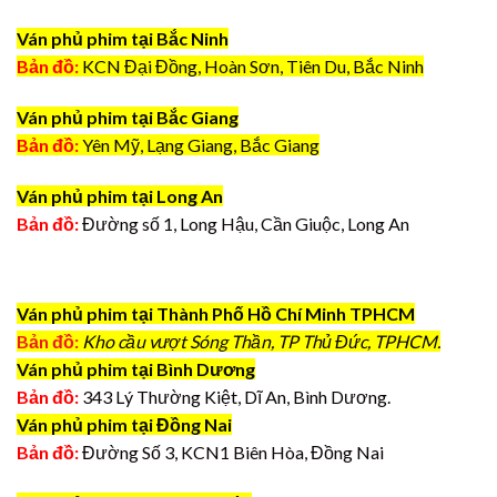
Ván phủ phim tại Bắc Ninh
Bản đồ:
KCN Đại Đồng, Hoàn Sơn, Tiên Du, Bắc Ninh
Ván phủ phim tại Bắc Giang
Bản đồ:
Yên Mỹ, Lạng Giang, Bắc Giang
Ván phủ phim tại Long An
Bản đồ:
Đường số 1, Long Hậu, Cần Giuộc, Long An
Ván phủ phim tại Thành Phố Hồ Chí Minh TPHCM
Bản đồ:
Kho cầu vượt Sóng Thần, TP Thủ Đức, TPHCM.
Ván phủ phim tại Bình Dương
Bản đồ:
343 Lý Thường Kiệt, Dĩ An, Bình Dương.
Ván phủ phim tại Đồng Nai
Bản đồ:
Đường Số 3, KCN1 Biên Hòa, Đồng Nai