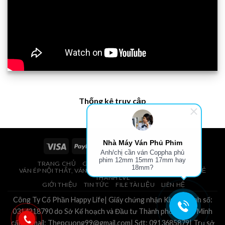
Thống kê truy cập
Nhà Máy Ván Phủ Phim
Anh/chị cần ván Coppha phủ
phim 12mm 15mm 17mm hay
TRANG CHỦ
GIÁ VÁN PHỦ PHIM, VÁN COPPHA
18mm?
VÁN ÉP NỘI THẤT, VÁN ÉP BAO BÌ, VÁN SOFA, PALLETS, VÁN SẺ
THANH LVL
GIỚI THIỆU
TIN TỨC
FILE TÀI LIỆU
LIÊN HỆ
Công Ty Cổ Phần Happy Life| Giấy chứng nhận Kinh Doanh số:
0314218790 do Sở Kế hoạch và Đầu tư Thành phố Hồ Chí Minh
cấp.| Email: Thepcuong99@gmail.com| Sđt: 0913685879| Trụ sở