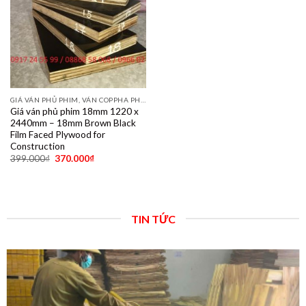
GIÁ VÁN PHỦ PHIM, VÁN COPPHA PHỦ PHIM GIÁ RẺ
Giá ván phủ phim 18mm 1220 x
2440mm – 18mm Brown Black
Film Faced Plywood for
Construction
399.000
₫
370.000
₫
TIN TỨC