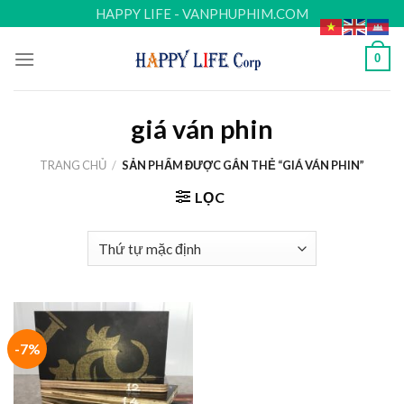
Skip
HAPPY LIFE - VANPHUPHIM.COM
to
content
0
giá ván phin
TRANG CHỦ
/
SẢN PHẨM ĐƯỢC GẮN THẺ “GIÁ VÁN PHIN”
LỌC
-7%