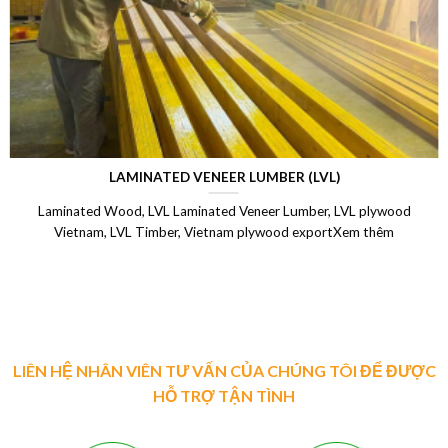
LAMINATED VENEER LUMBER (LVL)
Laminated Wood, LVL Laminated Veneer Lumber, LVL plywood
Vietnam, LVL Timber, Vietnam plywood exportXem thêm
LIÊN HỆ NHÂN VIÊN TƯ VẤN CỦA CHÚNG TÔI ĐỂ ĐƯỢC
HỖ TRỢ TẬN TÌNH