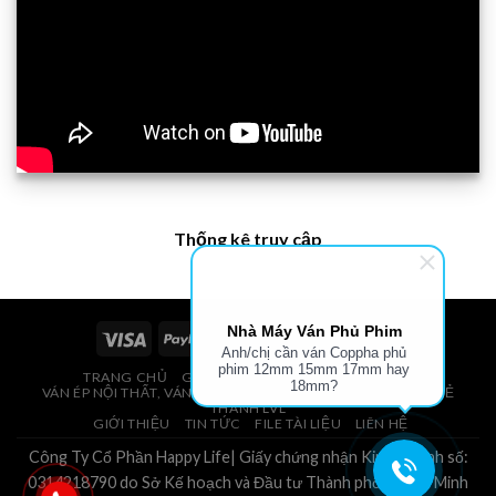
Thống kê truy cập
Nhà Máy Ván Phủ Phim
Anh/chị cần ván Coppha phủ
phim 12mm 15mm 17mm hay
TRANG CHỦ
GIÁ VÁN PHỦ PHIM, VÁN COPPHA
18mm?
VÁN ÉP NỘI THẤT, VÁN ÉP BAO BÌ, VÁN SOFA, PALLETS, VÁN SẺ
THANH LVL
GIỚI THIỆU
TIN TỨC
FILE TÀI LIỆU
LIÊN HỆ
Công Ty Cổ Phần Happy Life| Giấy chứng nhận Kinh Doanh số:
0314218790 do Sở Kế hoạch và Đầu tư Thành phố Hồ Chí Minh