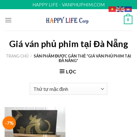
Skip
HAPPY LIFE - VANPHUPHIM.COM
to
content
0
Giá ván phủ phim tại Đà Nẵng
TRANG CHỦ
/
SẢN PHẨM ĐƯỢC GẮN THẺ “GIÁ VÁN PHỦ PHIM TẠI
ĐÀ NẴNG”
LỌC
-7%