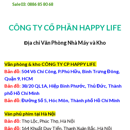
Sale03: 0886 85 80 68
CÔNG TY CỔ PHẦN HAPPY LIFE
Địa chỉ Văn Phòng Nhà Máy và Kho
Văn phòng & kho CÔNG TY CP HAPPY LIFE
Bản đồ:
504 Võ Chí Công, P.Phú Hữu, Bình Trưng Đông,
Quận 9, HCM
Bản đồ:
38/20 QL1A, Hiệp Bình Phước, Thủ Đức, Thành
phố Hồ Chí Minh
Bản đồ:
Đường Số 5, Hóc Môn, Thành phố Hồ Chí Minh
Ván phủ phim tại Hà Nội
Bản đồ:
Thọ Lộc, Phúc Thọ, Hà Nội
Bản đồ:
164 Khuất Duy Tiến, Thanh Xuân Bắc, Hà Nội