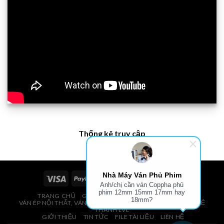
Thống kê truy cập
Nhà Máy Ván Phủ Phim
Anh/chị cần ván Coppha phủ
phim 12mm 15mm 17mm hay
TRANG CHỦ
GIÁ VÁN PHỦ PHIM, VÁN COPPHA
18mm?
VÁN ÉP NỘI THẤT, VÁN ÉP BAO BÌ, VÁN SOFA, PALLETS, VÁN SẺ
THANH LVL
GIỚI THIỆU
TIN TỨC
FILE TÀI LIỆU
LIÊN HỆ