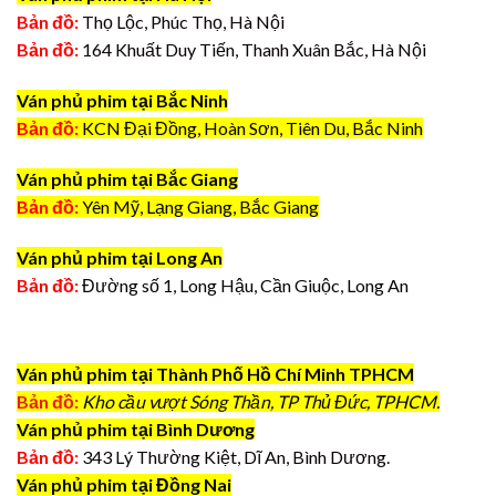
Bản đồ:
Thọ Lộc, Phúc Thọ, Hà Nội
Bản đồ:
164 Khuất Duy Tiến, Thanh Xuân Bắc, Hà Nội
Ván phủ phim tại Bắc Ninh
Bản đồ:
KCN Đại Đồng, Hoàn Sơn, Tiên Du, Bắc Ninh
Ván phủ phim tại Bắc Giang
Bản đồ:
Yên Mỹ, Lạng Giang, Bắc Giang
Ván phủ phim tại Long An
Bản đồ:
Đường số 1, Long Hậu, Cần Giuộc, Long An
Ván phủ phim tại Thành Phố Hồ Chí Minh TPHCM
Bản đồ:
Kho cầu vượt Sóng Thần, TP Thủ Đức, TPHCM.
Ván phủ phim tại Bình Dương
Bản đồ:
343 Lý Thường Kiệt, Dĩ An, Bình Dương.
Ván phủ phim tại Đồng Nai