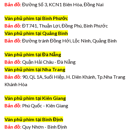
Bản đồ:
Đường Số 3, KCN1 Biên Hòa, Đồng Nai
Ván phủ phim tại Bình Phước
Bản đồ:
ĐT741, Thuận Lợi, Đồng Phú, Bình Phước
Ván phủ phim tại Quảng Bình
Bản đồ:
Đường tránh Đồng Hới, Lộc Ninh, Quảng Bình
Ván phủ phim tại Đà Nẵng
Bản đồ:
Quận Hải Châu - Đà Nẵng
Ván phủ phim tại Nha Trang
Bản đồ:
90, QL 1A, Suối Hiệp, H. Diên Khánh, Tp.Nha Trang
Khánh Hòa
Ván phủ phim tại Kiên Giang
Bản đồ:
Phú Quốc - Kiên Giang
Ván phủ phim tại Bình Định
Bản đồ:
Quy Nhơn - Bình Định