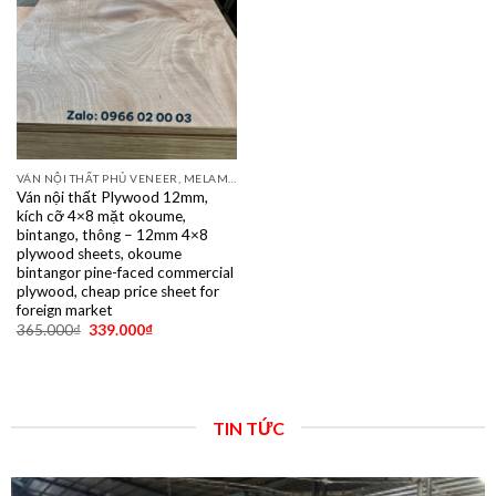
VÁN NỘI THẤT PHỦ VENEER, MELAMINE, LAMINATE, PLYWOOD BINTANGOR, PITAGO, OKUME, BIRCH, POPLAR, SỒI, ÓC CHÓ, THÔNG, XOAN ĐÀO....
Ván nội thất Plywood 12mm,
kích cỡ 4×8 mặt okoume,
bintango, thông – 12mm 4×8
plywood sheets, okoume
bintangor pine-faced commercial
plywood, cheap price sheet for
foreign market
365.000
₫
339.000
₫
TIN TỨC