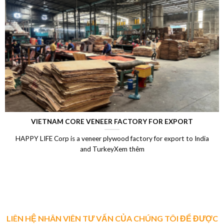
VIETNAM CORE VENEER FACTORY FOR EXPORT
HAPPY LIFE Corp is a veneer plywood factory for export to India
and TurkeyXem thêm
LIÊN HỆ NHÂN VIÊN TƯ VẤN CỦA CHÚNG TÔI ĐỂ ĐƯỢC