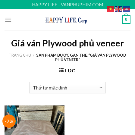
Skip
HAPPY LIFE - VANPHUPHIM.COM
to
content
0
Giá ván Plywood phủ veneer
TRANG CHỦ
/
SẢN PHẨM ĐƯỢC GẮN THẺ “GIÁ VÁN PLYWOOD
PHỦ VENEER”
LỌC
-7%