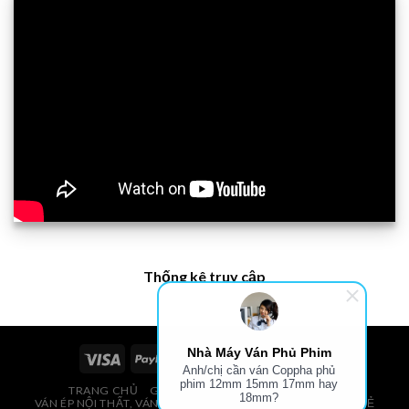
Thống kê truy cập
Nhà Máy Ván Phủ Phim
Anh/chị cần ván Coppha phủ
phim 12mm 15mm 17mm hay
TRANG CHỦ
GIÁ VÁN PHỦ PHIM, VÁN COPPHA
18mm?
VÁN ÉP NỘI THẤT, VÁN ÉP BAO BÌ, VÁN SOFA, PALLETS, VÁN SẺ