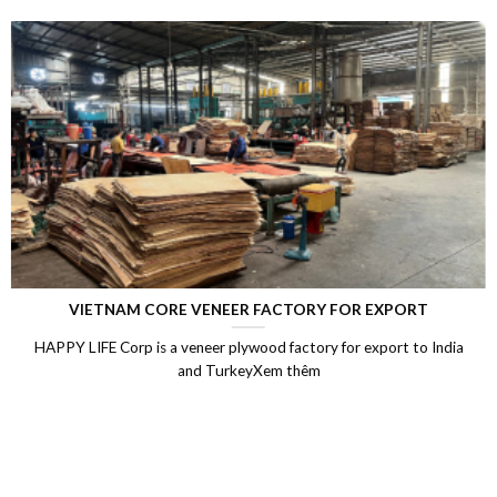
LAMINATED VENEER LUMBER (LVL)
ndia
Laminated Wood, LVL Laminated Veneer Lumber, LVL ply
Vietnam, LVL Timber, Vietnam plywood exportXem th