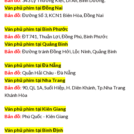
Bản đồ:
343 Lý Thường Kiệt, Dĩ An, Bình Dương.
Ván phủ phim tại Đồng Nai
Bản đồ:
Đường Số 3, KCN1 Biên Hòa, Đồng Nai
Ván phủ phim tại Bình Phước
Bản đồ:
ĐT741, Thuận Lợi, Đồng Phú, Bình Phước
Ván phủ phim tại Quảng Bình
Bản đồ:
Đường tránh Đồng Hới, Lộc Ninh, Quảng Bình
Ván phủ phim tại Đà Nẵng
Bản đồ:
Quận Hải Châu - Đà Nẵng
Ván phủ phim tại Nha Trang
Bản đồ:
90, QL 1A, Suối Hiệp, H. Diên Khánh, Tp.Nha Trang
Khánh Hòa
Ván phủ phim tại Kiên Giang
Bản đồ:
Phú Quốc - Kiên Giang
Ván phủ phim tại Bình Định