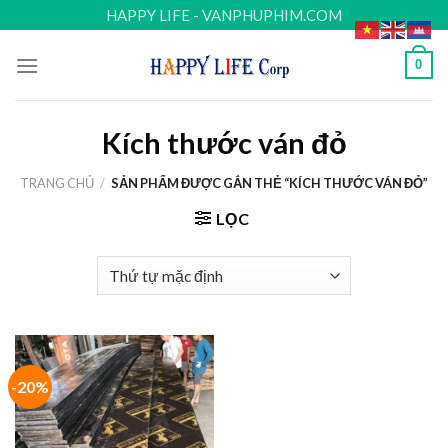
Skip
HAPPY LIFE - VANPHUPHIM.COM
to
content
0
Kích thước ván đỏ
TRANG CHỦ
/
SẢN PHẨM ĐƯỢC GẮN THẺ “KÍCH THƯỚC VÁN ĐỎ”
LỌC
-20%