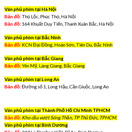
Ván phủ phim tại Hà Nội
Bản đồ:
Thọ Lộc, Phúc Thọ, Hà Nội
Bản đồ:
164 Khuất Duy Tiến, Thanh Xuân Bắc, Hà Nội
Ván phủ phim tại Bắc Ninh
Bản đồ:
KCN Đại Đồng, Hoàn Sơn, Tiên Du, Bắc Ninh
Ván phủ phim tại Bắc Giang
Bản đồ:
Yên Mỹ, Lạng Giang, Bắc Giang
Ván phủ phim tại Long An
Bản đồ:
Đường số 1, Long Hậu, Cần Giuộc, Long An
Ván phủ phim tại Thành Phố Hồ Chí Minh TPHCM
Bản đồ:
Kho cầu vượt Sóng Thần, TP Thủ Đức, TPHCM.
Ván phủ phim tại Bình Dương