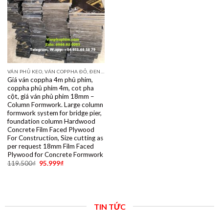
VÁN PHỦ KEO, VÁN COPPHA ĐỎ, ĐEN, VÀNG
Giá ván coppha 4m phủ phim,
coppha phủ phim 4m, cot pha
cột, giá ván phủ phim 18mm –
Column Formwork. Large column
formwork system for bridge pier,
foundation column Hardwood
Concrete Film Faced Plywood
For Construction, Size cutting as
per request 18mm Film Faced
Plywood for Concrete Formwork
119.500
₫
95.999
₫
TIN TỨC