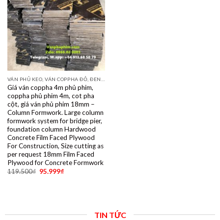
VÁN PHỦ KEO, VÁN COPPHA ĐỎ, ĐEN, VÀNG
Giá ván coppha 4m phủ phim,
coppha phủ phim 4m, cot pha
cột, giá ván phủ phim 18mm –
Column Formwork. Large column
formwork system for bridge pier,
foundation column Hardwood
Concrete Film Faced Plywood
For Construction, Size cutting as
per request 18mm Film Faced
Plywood for Concrete Formwork
119.500
₫
95.999
₫
TIN TỨC