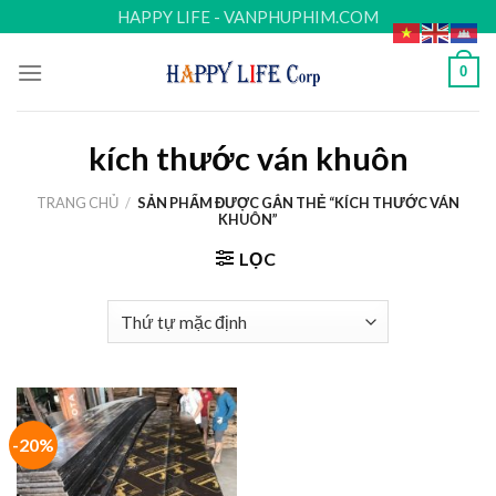
Skip
HAPPY LIFE - VANPHUPHIM.COM
to
content
0
kích thước ván khuôn
TRANG CHỦ
/
SẢN PHẨM ĐƯỢC GẮN THẺ “KÍCH THƯỚC VÁN
KHUÔN”
LỌC
-20%