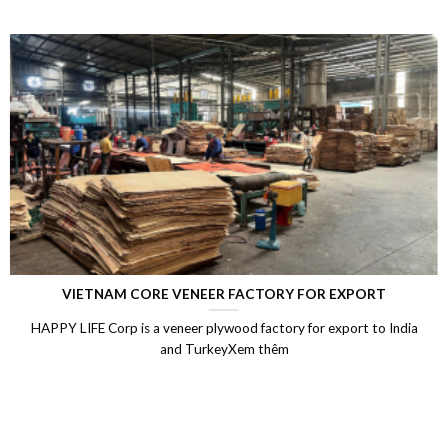
RY FOR EXPORT
LAMINATED VENEER LU
tory for export to India
Laminated Wood, LVL Laminated Vene
êm
Vietnam, LVL Timber, Vietnam pl