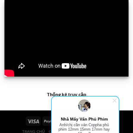
Thống kê truy cập
Nhà Máy Ván Phủ Phim
Anh/chị cần ván Coppha phủ
phim 12mm 15mm 17mm hay
TRANG CHỦ
GIÁ VÁN PHỦ PHIM, VÁN COPPHA