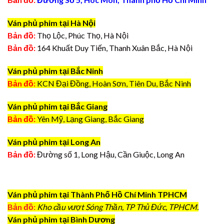
Ván phủ phim tại Hà Nội
Bản đồ:
Thọ Lộc, Phúc Thọ, Hà Nội
Bản đồ:
164 Khuất Duy Tiến, Thanh Xuân Bắc, Hà Nội
Ván phủ phim tại Bắc Ninh
Bản đồ:
KCN Đại Đồng, Hoàn Sơn, Tiên Du, Bắc Ninh
Ván phủ phim tại Bắc Giang
Bản đồ:
Yên Mỹ, Lạng Giang, Bắc Giang
Ván phủ phim tại Long An
Bản đồ:
Đường số 1, Long Hậu, Cần Giuộc, Long An
Ván phủ phim tại Thành Phố Hồ Chí Minh TPHCM
Bản đồ:
Kho cầu vượt Sóng Thần, TP Thủ Đức, TPHCM.
Ván phủ phim tại Bình Dương