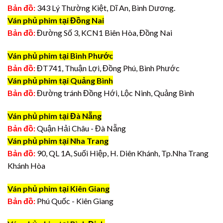
Bản đồ:
343 Lý Thường Kiệt, Dĩ An, Bình Dương.
Ván phủ phim tại Đồng Nai
Bản đồ:
Đường Số 3, KCN1 Biên Hòa, Đồng Nai
Ván phủ phim tại Bình Phước
Bản đồ:
ĐT741, Thuận Lợi, Đồng Phú, Bình Phước
Ván phủ phim tại Quảng Bình
Bản đồ:
Đường tránh Đồng Hới, Lộc Ninh, Quảng Bình
Ván phủ phim tại Đà Nẵng
Bản đồ:
Quận Hải Châu - Đà Nẵng
Ván phủ phim tại Nha Trang
Bản đồ:
90, QL 1A, Suối Hiệp, H. Diên Khánh, Tp.Nha Trang
Khánh Hòa
Ván phủ phim tại Kiên Giang
Bản đồ:
Phú Quốc - Kiên Giang