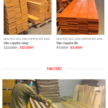
VÁN PHỦ KEO, VÁN COPPHA ĐỎ, ĐEN, VÀNG
VÁN PHỦ KEO, VÁN COPPHA ĐỎ, ĐEN, VÀNG
Ván coppha vàng
Ván coppha đỏ
122.000
₫
102.000
₫
97.000
₫
83.000
₫
TIN TỨC