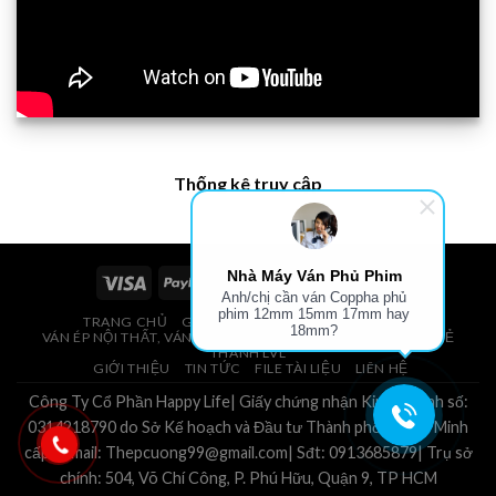
Thống kê truy cập
Nhà Máy Ván Phủ Phim
Anh/chị cần ván Coppha phủ
phim 12mm 15mm 17mm hay
TRANG CHỦ
GIÁ VÁN PHỦ PHIM, VÁN COPPHA
18mm?
VÁN ÉP NỘI THẤT, VÁN ÉP BAO BÌ, VÁN SOFA, PALLETS, VÁN SẺ
THANH LVL
GIỚI THIỆU
TIN TỨC
FILE TÀI LIỆU
LIÊN HỆ
Công Ty Cổ Phần Happy Life| Giấy chứng nhận Kinh Doanh số:
0314218790 do Sở Kế hoạch và Đầu tư Thành phố Hồ Chí Minh
cấp.| Email: Thepcuong99@gmail.com| Sđt: 0913685879| Trụ sở
chính: 504, Võ Chí Công, P. Phú Hữu, Quận 9, TP HCM