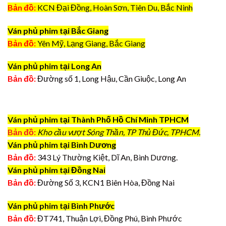
Bản đồ:
KCN Đại Đồng, Hoàn Sơn, Tiên Du, Bắc Ninh
Ván phủ phim tại Bắc Giang
Bản đồ:
Yên Mỹ, Lạng Giang, Bắc Giang
Ván phủ phim tại Long An
Bản đồ:
Đường số 1, Long Hậu, Cần Giuộc, Long An
Ván phủ phim tại Thành Phố Hồ Chí Minh TPHCM
Bản đồ:
Kho cầu vượt Sóng Thần, TP Thủ Đức, TPHCM.
Ván phủ phim tại Bình Dương
Bản đồ:
343 Lý Thường Kiệt, Dĩ An, Bình Dương.
Ván phủ phim tại Đồng Nai
Bản đồ:
Đường Số 3, KCN1 Biên Hòa, Đồng Nai
Ván phủ phim tại Bình Phước
Bản đồ:
ĐT741, Thuận Lợi, Đồng Phú, Bình Phước