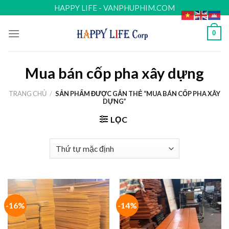
Skip
HAPPY LIFE - VANPHUPHIM.COM
to
content
0
Mua bán cốp pha xây dựng
TRANG CHỦ
/
SẢN PHẨM ĐƯỢC GẮN THẺ “MUA BÁN CỐP PHA XÂY
DỰNG”
LỌC
-16%
-14%