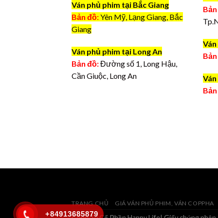
Ván phủ phim tại Bắc Giang
Bản
Bản đồ:
Yên Mỹ, Lạng Giang, Bắc
Tp.
Giang
Ván 
Ván phủ phim tại Long An
Bản
Bản đồ:
Đường số 1, Long Hậu,
Cần Giuộc, Long An
Ván 
Bản
TRANG CHỦ
GIÁ VÁN PHỦ PHIM, VÁN COPPHA
+84913685879
Công Ty Cổ Phần Happy Life| Giấy chứng nhận