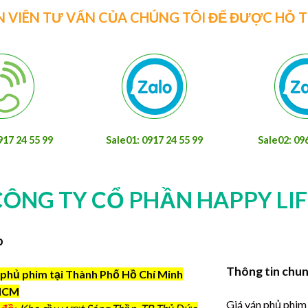
N VIÊN TƯ VẤN CỦA CHÚNG TÔI ĐỂ ĐƯỢC HỖ 
917 24 55 99
Sale01: 0917 24 55 99
Sale02: 09
CÔNG TY CỔ PHẦN HAPPY LIF
o
Thông tin chu
phủ phim tại Thành Phố Hồ Chí Minh
HCM
Giá ván phủ phim