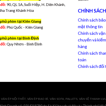
 đồ:
90, QL 1A, Suối Hiệp, H. Diên Khánh,
CHÍNH SÁCH
Nha Trang Khánh Hòa
Chính sách bảo
phủ phim tại Kiên Giang
mật thông tin
 đồ:
Phú Quốc - Kiên Giang
Chính sách vận
phủ phim tại Bình Định
chuyển và kiểm
 đồ:
Quy Nhơn - Bình Định
hàng
Chính sách tha
toán
Chính sách đổi 
VÁN ÉP NỘI THẤT, VÁN ÉP BAO BÌ, VÁN SOFA, PALLETS, VÁN SẺ THANH LV
 Kinh Doanh số: 0314218790 do Sở Kế hoạch và Đầu tư Thành phố Hồ C