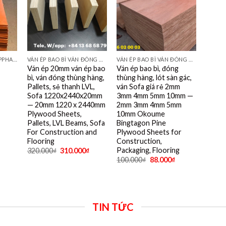
VÁN PHỦ KEO, VÁN COPPHA ĐỎ, ĐEN, VÀNG
VÁN ÉP BAO BÌ VÁN ĐÓNG THÙNG HÀNG PALET SẺ THANH LVL SOFA VÁN LÓT SÀN GIÁ RẺ
VÁN ÉP BAO BÌ VÁN ĐÓNG THÙNG HÀNG PALET SẺ THANH LVL SOFA VÁN LÓT SÀN GIÁ RẺ
Ván ép 20mm ván ép bao
Ván ép bao bì, đóng
bì, ván đóng thùng hàng,
thùng hàng, lót sàn gác,
Pallets, sẻ thanh LVL,
ván Sofa giá rẻ 2mm
Sofa 1220x2440x20mm
3mm 4mm 5mm 10mm —
— 20mm 1220 x 2440mm
2mm 3mm 4mm 5mm
Plywood Sheets,
10mm Okoume
Pallets, LVL Beams, Sofa
Bingtagon Pine
For Construction and
Plywood Sheets for
Flooring
Construction,
Packaging, Flooring
320.000
₫
310.000
₫
100.000
₫
88.000
₫
TIN TỨC