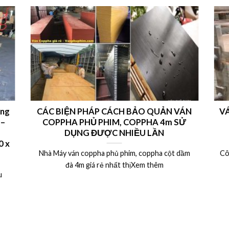
ong
CÁC BIỆN PHÁP CÁCH BẢO QUẢN VÁN
VÁ
 –
COPPHA PHỦ PHIM, COPPHA 4m SỬ
DỤNG ĐƯỢC NHIỀU LẦN
 x
Nhà Máy ván coppha phủ phim, coppha cột dầm
Cô
đà 4m giá rẻ nhất thịXem thêm
u