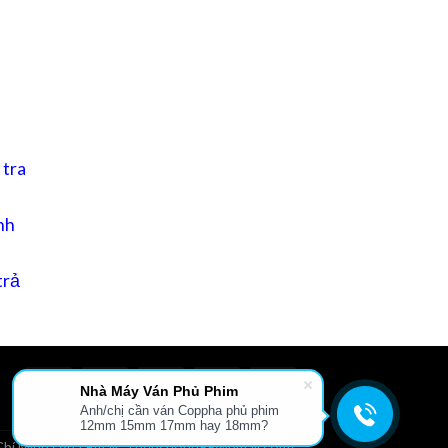
 tra
nh
trả
Nhà Máy Ván Phủ Phim
Anh/chị cần ván Coppha phủ phim
L
GIỚI THIỆU
TIN TỨC
FILE TÀI LIỆU
LIÊN HỆ
12mm 15mm 17mm hay 18mm?
hí Minh cấp.| Email: Thepcuong99@gmail.com|