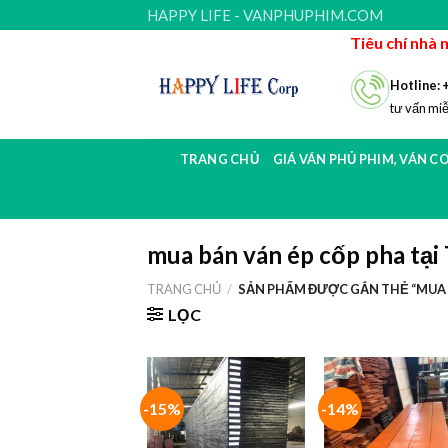
Skip
HAPPY LIFE - VANPHUPHIM.COM
to
Tiêu chí nhà 
content
Hotline: 
tư vấn miễ
TRANG CHỦ
GIÁ VÁN PHỦ PHIM, VÁN C
mua bán ván ép cốp pha t
TRANG CHỦ
/
SẢN PHẨM ĐƯỢC GẮN THẺ “MUA B
LỌC
-15%
-14%