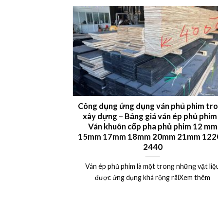
 LVL plywood
Công dụng ứng dụng ván phủ phim tr
xây dựng – Bảng giá ván ép phủ phim
uất khẩu Châu Âu,
Ván khuôn cốp pha phủ phim 12 mm
15mm 17mm 18mm 20mm 21mm 1220
Xem thêm
2440
Ván ép phủ phim là một trong những vật liệ
được ứng dụng khá rộng rãiXem thêm