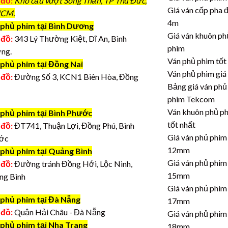
 đồ:
Kho cầu vượt Sóng Thần, TP Thủ Đức,
Giá ván cốp pha 
CM.
4m
phủ phim tại Bình Dương
Giá ván khuôn ph
 đồ:
343 Lý Thường Kiệt, Dĩ An, Bình
phim
ng.
Ván phủ phim tốt
 phủ phim tại Đồng Nai
Ván phủ phim giá
 đồ:
Đường Số 3, KCN1 Biên Hòa, Đồng
Bảng giá ván phủ
phim Tekcom
Ván khuôn phủ p
 phủ phim tại Bình Phước
tốt nhất
 đồ:
ĐT741, Thuận Lợi, Đồng Phú, Bình
Giá ván phủ phim
ớc
12mm
 phủ phim tại Quảng Bình
Giá ván phủ phim
 đồ:
Đường tránh Đồng Hới, Lộc Ninh,
15mm
ng Bình
Giá ván phủ phim
 phủ phim tại Đà Nẵng
17mm
 đồ:
Quận Hải Châu - Đà Nẵng
Giá ván phủ phim
 phủ phim tại Nha Trang
18mm