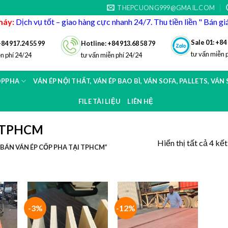
THEPCUONG999@GMAIL.COM
máy:
Dịch vụ tốt – giao hàng cực nhanh 24/7. Thu tiền liền " Bán g
Sale 01: +84
+84 917.24 55 99
Hotline: +84 913.68 58 79
tư vấn miễn 
n phí 24/24
tư vấn miễn phí 24/24
OPPHA
VÁN ÉP NỘI THẤT, VÁN ÉP BAO BÌ, VÁN SOFA, PALLETS, VÁN
FILE TÀI LIỆU
LIÊN HỆ
ại TPHCM
Hiển thị tất cả 4 kế
ÁN VÁN ÉP CỐP PHA TẠI TPHCM”
-3%
-12%