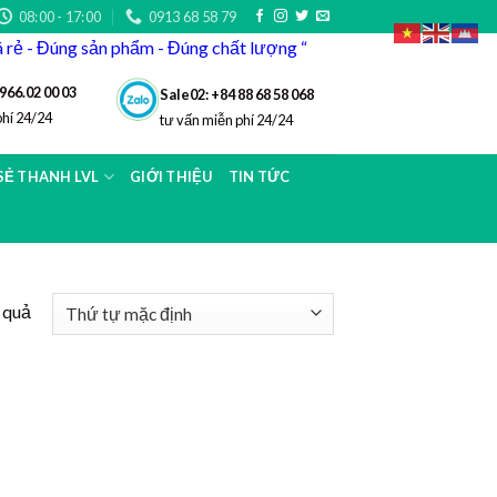
08:00 - 17:00
0913 68 58 79
iá rẻ - Đúng sản phẩm - Đúng chất lượng “
966.02 00 03
Sale02: +84 88 68 58 068
phí 24/24
tư vấn miễn phí 24/24
 SẺ THANH LVL
GIỚI THIỆU
TIN TỨC
t quả