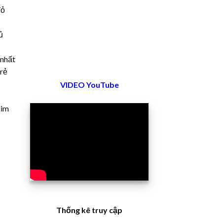
đỏ
ủ
 nhất
 rẻ
VIDEO YouTube
him
Thống kê truy cập