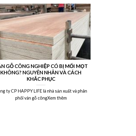
N GỖ CÔNG NGHIỆP CÓ BỊ MỐI MỌT
Nên chọn vá
KHÔNG? NGUYÊN NHÂN VÀ CÁCH
hay ván MDF l
KHẮC PHỤC
ng ty CP HAPPY LIFE là nhà sản xuất và phân
Công ty CP HAP
phối ván gỗ côngXem thêm
phân 