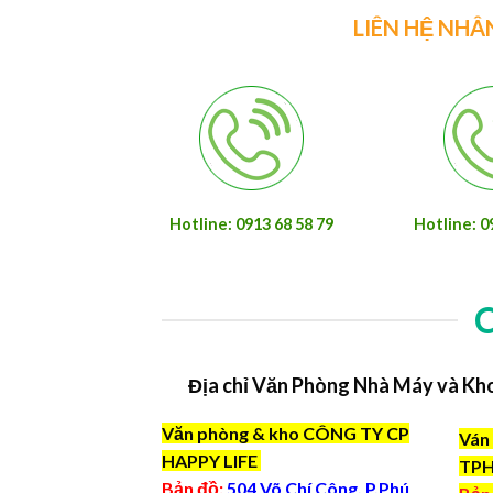
LIÊN HỆ NHÂ
Hotline: 0913 68 58 79
Hotline: 0
Địa chỉ Văn Phòng Nhà Máy và Kh
Văn phòng & kho CÔNG TY CP
Ván 
HAPPY LIFE
TP
Bản đồ:
504 Võ Chí Công, P.Phú