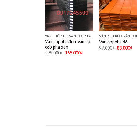
VÁN PHỦ KEO, VÁN COPPHA ĐỎ, ĐEN, VÀNG
Ván coppha đen, ván ép
Ván coppha đỏ
cốp pha đen
97.000
₫
83.000
₫
195.000
₫
165.000
₫