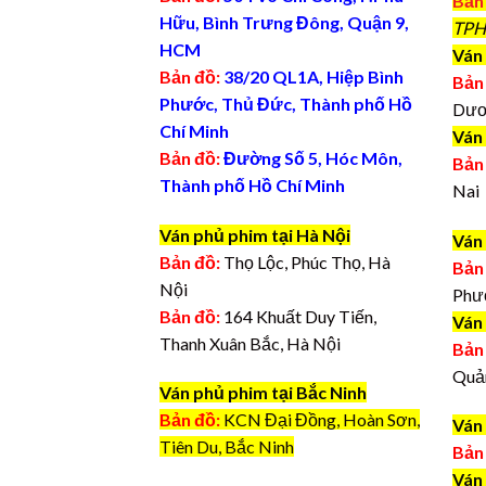
Bản
Hữu, Bình Trưng Đông, Quận 9,
TPH
HCM
Ván 
Bản đồ:
38/20 QL1A, Hiệp Bình
Bản
Phước, Thủ Đức, Thành phố Hồ
Dươ
Chí Minh
Ván
Bản đồ:
Đường Số 5, Hóc Môn,
Bản
Thành phố Hồ Chí Minh
Nai
Ván phủ phim tại Hà Nội
Ván
Bản đồ:
Thọ Lộc, Phúc Thọ, Hà
Bản
Nội
Phư
Bản đồ:
164 Khuất Duy Tiến,
Ván
Thanh Xuân Bắc, Hà Nội
Bản
Quả
Ván phủ phim tại Bắc Ninh
Bản đồ:
KCN Đại Đồng, Hoàn Sơn,
Ván
Tiên Du, Bắc Ninh
Bản
Ván