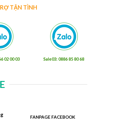
TRỢ TẬN TÌNH
66 02 00 03
Sale03: 0886 85 80 68
E
ng
FANPAGE FACEBOOK