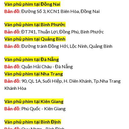
Ván phủ phim tại Đồng Nai
Bản đồ:
Đường Số 3, KCN1 Biên Hòa, Đồng Nai
Ván phủ phim tại Bình Phước
Bản đồ:
ĐT741, Thuận Lợi, Đồng Phú, Bình Phước
Ván phủ phim tại Quảng Bình
Bản đồ:
Đường tránh Đồng Hới, Lộc Ninh, Quảng Bình
Ván phủ phim tại Đà Nẵng
Bản đồ:
Quận Hải Châu - Đà Nẵng
Ván phủ phim tại Nha Trang
Bản đồ:
90, QL 1A, Suối Hiệp, H. Diên Khánh, Tp.Nha Trang
Khánh Hòa
Ván phủ phim tại Kiên Giang
Bản đồ:
Phú Quốc - Kiên Giang
Ván phủ phim tại Bình Định
Bản đồ:
Quy Nhơn - Bình Định