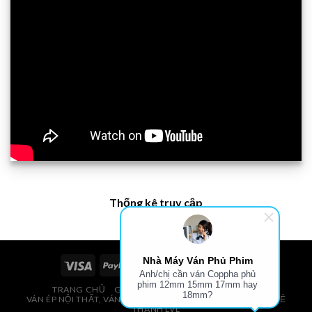
Thống kê truy cập
Nhà Máy Ván Phủ Phim
Anh/chị cần ván Coppha phủ
phim 12mm 15mm 17mm hay
TRANG CHỦ
GIÁ VÁN PHỦ PHIM, VÁN COPPHA
18mm?
VÁN ÉP NỘI THẤT, VÁN ÉP BAO BÌ, VÁN SOFA, PALLETS, VÁN SẺ
THANH LVL