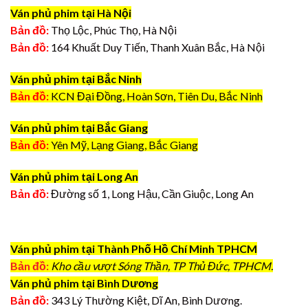
Ván phủ phim tại Hà Nội
Bản đồ:
Thọ Lộc, Phúc Thọ, Hà Nội
Bản đồ:
164 Khuất Duy Tiến, Thanh Xuân Bắc, Hà Nội
Ván phủ phim tại Bắc Ninh
Bản đồ:
KCN Đại Đồng, Hoàn Sơn, Tiên Du, Bắc Ninh
Ván phủ phim tại Bắc Giang
Bản đồ:
Yên Mỹ, Lạng Giang, Bắc Giang
Ván phủ phim tại Long An
Bản đồ:
Đường số 1, Long Hậu, Cần Giuộc, Long An
Ván phủ phim tại Thành Phố Hồ Chí Minh TPHCM
Bản đồ:
Kho cầu vượt Sóng Thần, TP Thủ Đức, TPHCM.
Ván phủ phim tại Bình Dương
Bản đồ:
343 Lý Thường Kiệt, Dĩ An, Bình Dương.