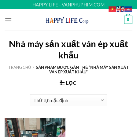
Skip
HAPPY LIFE - VANPHUPHIM.COM
to
content
0
Nhà máy sản xuất ván ép xuất
khẩu
TRANG CHỦ
/
SẢN PHẨM ĐƯỢC GẮN THẺ “NHÀ MÁY SẢN XUẤT
VÁN ÉP XUẤT KHẨU”
LỌC