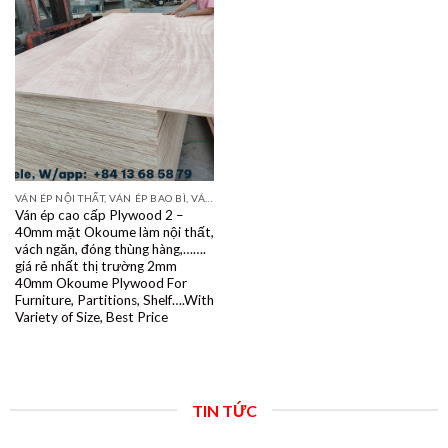
VÁN ÉP NỘI THẤT, VÁN ÉP BAO BÌ, VÁN SOFA, PALLETS, VÁN SẺ THANH LVL
Ván ép cao cấp Plywood 2 –
40mm mặt Okoume làm nội thất,
vách ngăn, đóng thùng hàng,…….
giá rẻ nhất thị trường 2mm
40mm Okoume Plywood For
Furniture, Partitions, Shelf….With
Variety of Size, Best Price
TIN TỨC