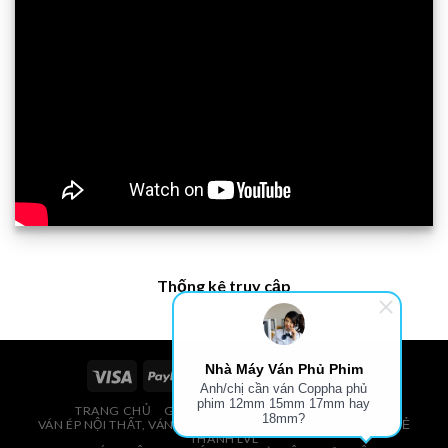
Thống kê truy cập
Nhà Máy Ván Phủ Phim
Anh/chị cần ván Coppha phủ
phim 12mm 15mm 17mm hay
TRANG CHỦ
GIÁ VÁN PHỦ PHIM, VÁN COPPHA
18mm?
VÁN ÉP NỘI THẤT, VÁN ÉP BAO BÌ, VÁN SOFA, PALLETS, VÁN SẺ
THANH LVL