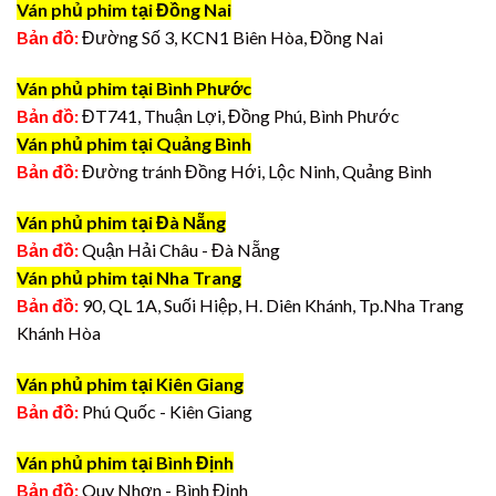
Ván phủ phim tại Đồng Nai
Bản đồ:
Đường Số 3, KCN1 Biên Hòa, Đồng Nai
Ván phủ phim tại Bình Phước
Bản đồ:
ĐT741, Thuận Lợi, Đồng Phú, Bình Phước
Ván phủ phim tại Quảng Bình
Bản đồ:
Đường tránh Đồng Hới, Lộc Ninh, Quảng Bình
Ván phủ phim tại Đà Nẵng
Bản đồ:
Quận Hải Châu - Đà Nẵng
Ván phủ phim tại Nha Trang
Bản đồ:
90, QL 1A, Suối Hiệp, H. Diên Khánh, Tp.Nha Trang
Khánh Hòa
Ván phủ phim tại Kiên Giang
Bản đồ:
Phú Quốc - Kiên Giang
Ván phủ phim tại Bình Định
Bản đồ:
Quy Nhơn - Bình Định