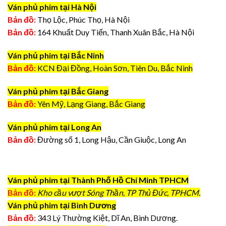
Ván phủ phim tại Hà Nội
Bản đồ:
Thọ Lộc, Phúc Thọ, Hà Nội
Bản đồ:
164 Khuất Duy Tiến, Thanh Xuân Bắc, Hà Nội
Ván phủ phim tại Bắc Ninh
Bản đồ:
KCN Đại Đồng, Hoàn Sơn, Tiên Du, Bắc Ninh
Ván phủ phim tại Bắc Giang
Bản đồ:
Yên Mỹ, Lạng Giang, Bắc Giang
Ván phủ phim tại Long An
Bản đồ:
Đường số 1, Long Hậu, Cần Giuộc, Long An
Ván phủ phim tại Thành Phố Hồ Chí Minh TPHCM
Bản đồ:
Kho cầu vượt Sóng Thần, TP Thủ Đức, TPHCM.
Ván phủ phim tại Bình Dương
Bản đồ:
343 Lý Thường Kiệt, Dĩ An, Bình Dương.