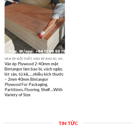
VÁN ÉP NỘI THẤT, VÁN ÉP BAO BÌ, VÁN SOFA, PALLETS, VÁN SẺ THANH LVL
Ván ép Plywood 2-40mm mặt
Bintangor làm bao bì, vách ngăn,
lót sàn, tủ kệ,….nhiều kích thước
– 2mm 40mm Bintangor
Plywood For Packaging,
Partitions, Flooring, Shelf….With
Variety of Size
TIN TỨC