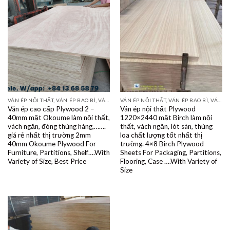
VÁN ÉP NỘI THẤT, VÁN ÉP BAO BÌ, VÁN SOFA, PALLETS, VÁN SẺ THANH LVL
VÁN ÉP NỘI THẤT, VÁN ÉP BAO BÌ, VÁN SOFA, PALLETS, VÁN SẺ THANH LVL
Ván ép cao cấp Plywood 2 –
Ván ép nội thất Plywood
40mm mặt Okoume làm nội thất,
1220×2440 mặt Birch làm nội
vách ngăn, đóng thùng hàng,…….
thất, vách ngăn, lót sàn, thùng
giá rẻ nhất thị trường 2mm
loa chất lượng tốt nhất thị
40mm Okoume Plywood For
trường. 4×8 Birch Plywood
Furniture, Partitions, Shelf….With
Sheets For Packaging, Partitions,
Variety of Size, Best Price
Flooring, Case ….With Variety of
Size