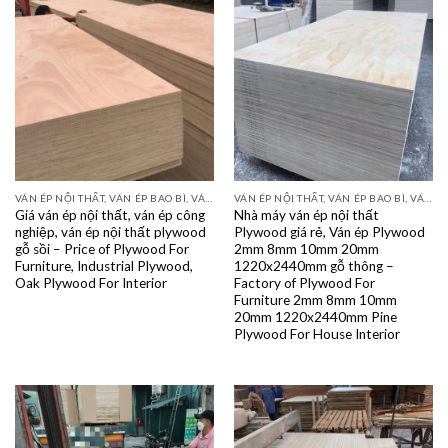
VÁN ÉP NỘI THẤT, VÁN ÉP BAO BÌ, VÁN SOFA, PALLETS, VÁN SẺ THANH LVL
VÁN ÉP NỘI THẤT, VÁN ÉP BAO BÌ, VÁN SOFA, PALLETS, VÁN SẺ THANH LVL
Giá ván ép nội thất, ván ép công
Nhà máy ván ép nội thất
nghiệp, ván ép nội thất plywood
Plywood giá rẻ, Ván ép Plywood
gỗ sồi – Price of Plywood For
2mm 8mm 10mm 20mm
Furniture, Industrial Plywood,
1220x2440mm gỗ thông –
Oak Plywood For Interior
Factory of Plywood For
Furniture 2mm 8mm 10mm
20mm 1220x2440mm Pine
Plywood For House Interior