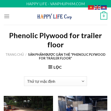
Skip
HAPPY LIFE - VANPHUPHIM.COM
to
content
0
Phenolic Plywood for trailer
floor
TRANG CHỦ
/
SẢN PHẨM ĐƯỢC GẮN THẺ “PHENOLIC PLYWOOD
FOR TRAILER FLOOR”
LỌC