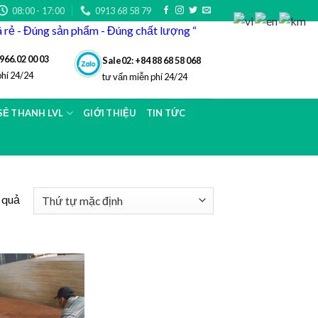
08:00 - 17:00
0913 68 58 79
iá rẻ - Đúng sản phẩm - Đúng chất lượng “
966.02 00 03
Sale02: +84 88 68 58 068
phí 24/24
tư vấn miễn phí 24/24
 SẺ THANH LVL
GIỚI THIỆU
TIN TỨC
t quả