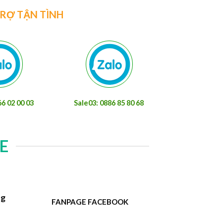
TRỢ TẬN TÌNH
66 02 00 03
Sale03: 0886 85 80 68
E
ng
FANPAGE FACEBOOK