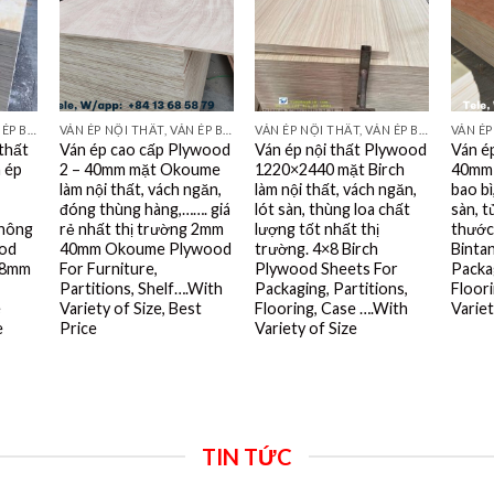
VÁN ÉP NỘI THẤT, VÁN ÉP BAO BÌ, VÁN SOFA, PALLETS, VÁN SẺ THANH LVL
VÁN ÉP NỘI THẤT, VÁN ÉP BAO BÌ, VÁN SOFA, PALLETS, VÁN SẺ THANH LVL
VÁN ÉP NỘI THẤT, VÁN ÉP BAO BÌ, VÁN SOFA, PALLETS, VÁN SẺ THANH LVL
 thất
Ván ép cao cấp Plywood
Ván ép nội thất Plywood
Ván é
n ép
2 – 40mm mặt Okoume
1220×2440 mặt Birch
40mm 
làm nội thất, vách ngăn,
làm nội thất, vách ngăn,
bao bì
đóng thùng hàng,……. giá
lót sàn, thùng loa chất
sàn, t
hông
rẻ nhất thị trường 2mm
lượng tốt nhất thị
thước
ood
40mm Okoume Plywood
trường. 4×8 Birch
Binta
 8mm
For Furniture,
Plywood Sheets For
Packag
Partitions, Shelf….With
Packaging, Partitions,
Floori
e
Variety of Size, Best
Flooring, Case ….With
Variet
e
Price
Variety of Size
TIN TỨC