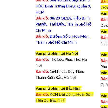
Bản
Hữu, Bình Trưng Đông, Quận 9,
TPH
HCM
Ván 
Bản đồ:
38/20 QL1A, Hiệp Bình
Bản
Phước, Thủ Đức, Thành phố Hồ
Dươ
Chí Minh
Ván
Bản đồ:
Đường Số 5, Hóc Môn,
Bản
Thành phố Hồ Chí Minh
Nai
Ván phủ phim tại Hà Nội
Ván
Bản đồ:
Thọ Lộc, Phúc Thọ, Hà
Bản
Nội
Phư
Bản đồ:
164 Khuất Duy Tiến,
Ván
Thanh Xuân Bắc, Hà Nội
Bản
Quả
Ván phủ phim tại Bắc Ninh
Bản đồ:
KCN Đại Đồng, Hoàn Sơn,
Ván
Tiên Du, Bắc Ninh
Bản
Ván