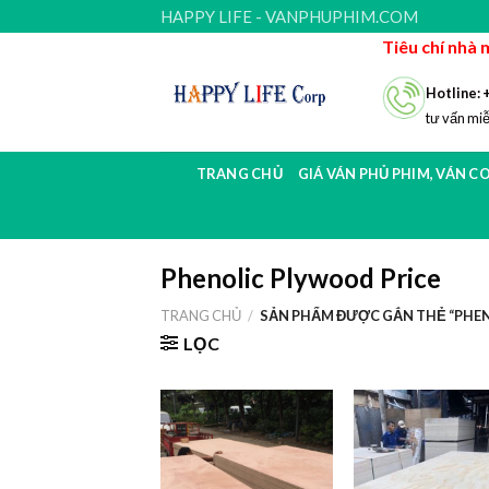
Skip
HAPPY LIFE - VANPHUPHIM.COM
to
Tiêu chí nhà 
content
Hotline: 
tư vấn miễ
TRANG CHỦ
GIÁ VÁN PHỦ PHIM, VÁN C
Phenolic Plywood Price
TRANG CHỦ
/
SẢN PHẨM ĐƯỢC GẮN THẺ “PHEN
LỌC