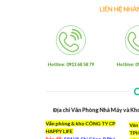
LIÊN HỆ NHÂ
Hotline: 0913 68 58 79
Hotline: 0
Địa chỉ Văn Phòng Nhà Máy và Kh
Văn phòng & kho CÔNG TY CP
Ván 
HAPPY LIFE
TP
Bản đồ:
504 Võ Chí Công, P.Phú