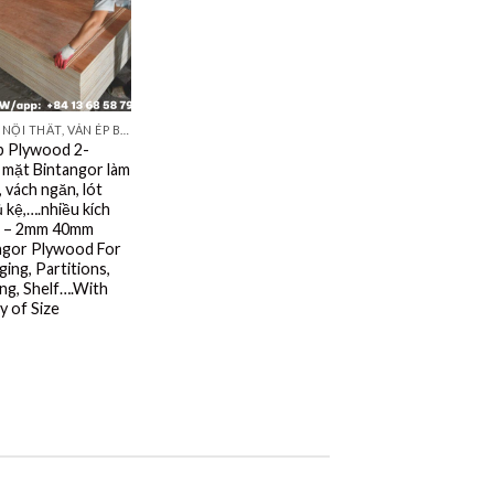
VÁN ÉP NỘI THẤT, VÁN ÉP BAO BÌ, VÁN SOFA, PALLETS, VÁN SẺ THANH LVL
p Plywood 2-
mặt Bintangor làm
, vách ngăn, lót
ủ kệ,….nhiều kích
 – 2mm 40mm
ngor Plywood For
ing, Partitions,
ng, Shelf….With
y of Size