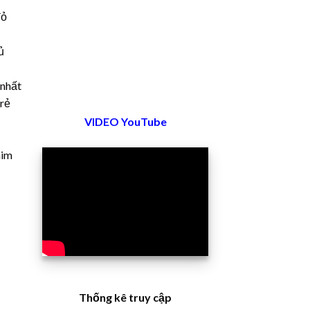
đỏ
ủ
 nhất
 rẻ
VIDEO YouTube
him
Thống kê truy cập