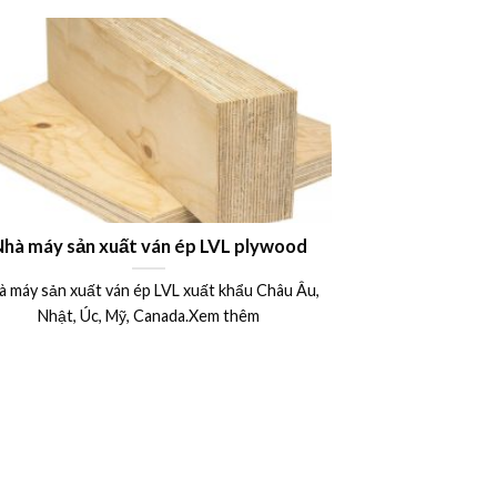
Nhà máy sản xuất ván ép LVL plywood
Công dụng ứng
xây dựng – B
à máy sản xuất ván ép LVL xuất khẩu Châu Âu,
Ván khuôn 
15mm 17mm 
Nhật, Úc, Mỹ, Canada.Xem thêm
Ván ép phủ phi
được ứng d