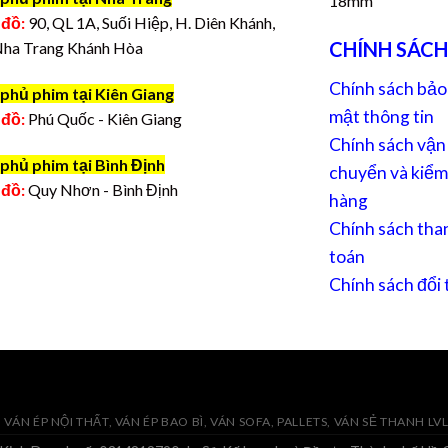
18mm
 đồ:
90, QL 1A, Suối Hiệp, H. Diên Khánh,
CHÍNH SÁCH
Nha Trang Khánh Hòa
Chính sách bảo
phủ phim tại Kiên Giang
mật thông tin
 đồ:
Phú Quốc - Kiên Giang
Chính sách vận
phủ phim tại Bình Định
chuyển và kiểm
 đồ:
Quy Nhơn - Bình Định
hàng
Chính sách tha
toán
Chính sách đổi 
VÁN ÉP NỘI THẤT, VÁN ÉP BAO BÌ, VÁN SOFA, PALLETS, VÁN SẺ THANH LV