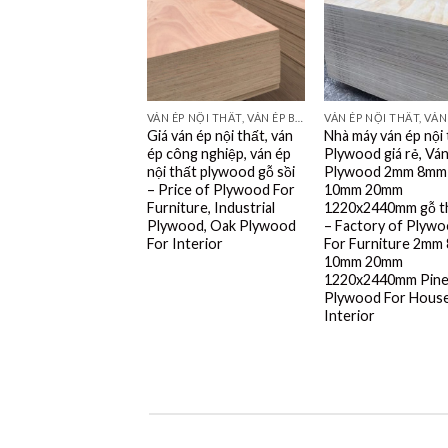
VÁN ÉP NỘI THẤT, VÁN ÉP BAO BÌ, VÁN SOFA, PALLETS, VÁN SẺ THANH LVL
Giá ván ép nội thất, ván
Nhà máy ván ép nội
ép công nghiệp, ván ép
Plywood giá rẻ, Vá
nội thất plywood gỗ sồi
Plywood 2mm 8mm
– Price of Plywood For
10mm 20mm
Furniture, Industrial
1220x2440mm gỗ t
Plywood, Oak Plywood
– Factory of Plyw
For Interior
For Furniture 2mm
10mm 20mm
1220x2440mm Pin
Plywood For Hous
Interior