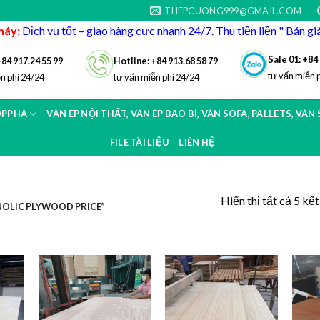
THEPCUONG999@GMAIL.COM
máy:
Dịch vụ tốt – giao hàng cực nhanh 24/7. Thu tiền liền " Bán g
Sale 01: +84
+84 917.24 55 99
Hotline: +84 913.68 58 79
tư vấn miễn 
n phí 24/24
tư vấn miễn phí 24/24
OPPHA
VÁN ÉP NỘI THẤT, VÁN ÉP BAO BÌ, VÁN SOFA, PALLETS, VÁN
FILE TÀI LIỆU
LIÊN HỆ
Hiển thị tất cả 5 kế
OLIC PLYWOOD PRICE”