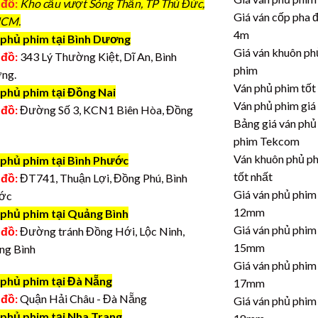
 đồ:
Kho cầu vượt Sóng Thần, TP Thủ Đức,
Giá ván cốp pha 
CM.
4m
phủ phim tại Bình Dương
Giá ván khuôn ph
 đồ:
343 Lý Thường Kiệt, Dĩ An, Bình
phim
ng.
Ván phủ phim tốt
 phủ phim tại Đồng Nai
Ván phủ phim giá
 đồ:
Đường Số 3, KCN1 Biên Hòa, Đồng
Bảng giá ván phủ
phim Tekcom
Ván khuôn phủ p
 phủ phim tại Bình Phước
tốt nhất
 đồ:
ĐT741, Thuận Lợi, Đồng Phú, Bình
Giá ván phủ phim
ớc
12mm
 phủ phim tại Quảng Bình
Giá ván phủ phim
 đồ:
Đường tránh Đồng Hới, Lộc Ninh,
15mm
ng Bình
Giá ván phủ phim
 phủ phim tại Đà Nẵng
17mm
 đồ:
Quận Hải Châu - Đà Nẵng
Giá ván phủ phim
 phủ phim tại Nha Trang