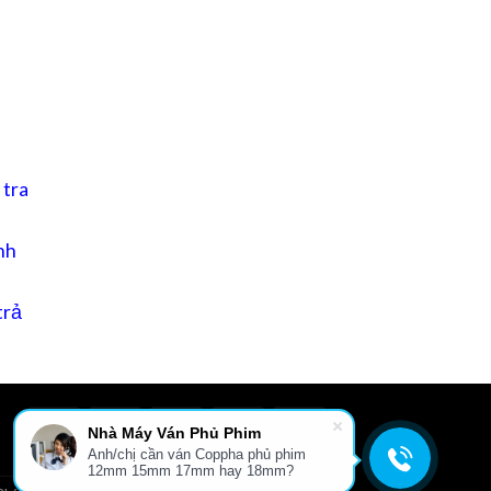
 tra
nh
trả
Nhà Máy Ván Phủ Phim
Anh/chị cần ván Coppha phủ phim
L
GIỚI THIỆU
TIN TỨC
FILE TÀI LIỆU
LIÊN HỆ
12mm 15mm 17mm hay 18mm?