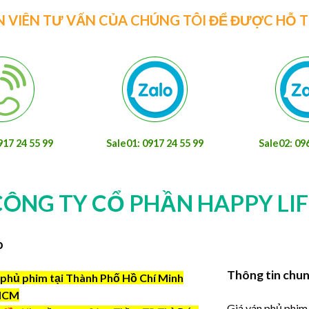
N VIÊN TƯ VẤN CỦA CHÚNG TÔI ĐỂ ĐƯỢC HỖ 
917 24 55 99
Sale01: 0917 24 55 99
Sale02: 09
CÔNG TY CỔ PHẦN HAPPY LIF
o
Thông tin chu
phủ phim tại Thành Phố Hồ Chí Minh
HCM
Giá ván phủ phim