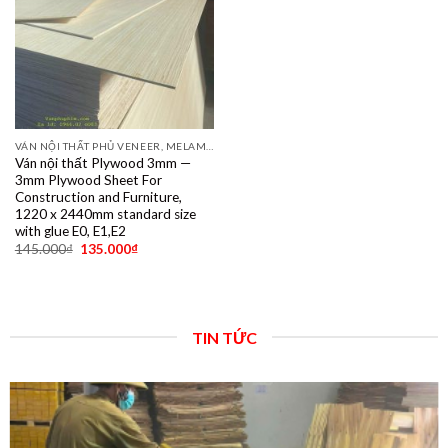
VÁN NỘI THẤT PHỦ VENEER, MELAMINE, LAMINATE, PLYWOOD BINTANGOR, PITAGO, OKUME, BIRCH, POPLAR, SỒI, ÓC CHÓ, THÔNG, XOAN ĐÀO....
Ván nội thất Plywood 3mm —
3mm Plywood Sheet For
Construction and Furniture,
1220 x 2440mm standard size
with glue E0, E1,E2
145.000
₫
135.000
₫
TIN TỨC