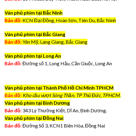
Ván phủ phim tại Bắc Ninh
Bản đồ:
KCN Đại Đồng, Hoàn Sơn, Tiên Du, Bắc Ninh
Ván phủ phim tại Bắc Giang
Bản đồ:
Yên Mỹ, Lạng Giang, Bắc Giang
Ván phủ phim tại Long An
Bản đồ:
Đường số 1, Long Hậu, Cần Giuộc, Long An
Ván phủ phim tại Thành Phố Hồ Chí Minh TPHCM
Bản đồ:
Kho cầu vượt Sóng Thần, TP Thủ Đức, TPHCM.
Ván phủ phim tại Bình Dương
Bản đồ:
343 Lý Thường Kiệt, Dĩ An, Bình Dương.
Ván phủ phim tại Đồng Nai
Bản đồ:
Đường Số 3, KCN1 Biên Hòa, Đồng Nai