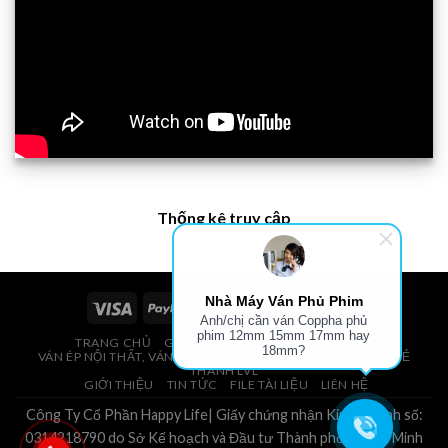
Thống kê truy cập
Nhà Máy Ván Phủ Phim
Anh/chị cần ván Coppha phủ
phim 12mm 15mm 17mm hay
TRANG CHỦ
GIÁ VÁN PHỦ PHIM, VÁN COPPHA
18mm?
VÁN ÉP NỘI THẤT, VÁN ÉP BAO BÌ, VÁN SOFA, PALLETS, VÁN SẺ
THANH LVL
GIỚI THIỆU
TIN TỨC
FILE TÀI LIỆU
LIÊN HỆ
Công Ty Cổ Phần Happy Life| Giấy chứng nhận Kinh Doanh số:
0314218790 do Sở Kế hoạch và Đầu tư Thành phố Hồ Chí Minh