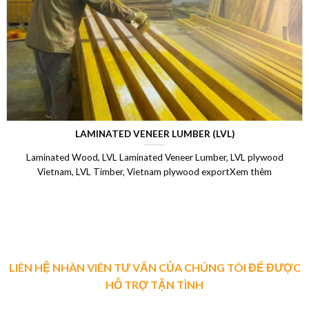
LAMINATED VENEER LUMBER (LVL)
Laminated Wood, LVL Laminated Veneer Lumber, LVL plywood
Vietnam, LVL Timber, Vietnam plywood exportXem thêm
LIÊN HỆ NHÂN VIÊN TƯ VẤN CỦA CHÚNG TÔI ĐỂ ĐƯỢC
HỖ TRỢ TẬN TÌNH