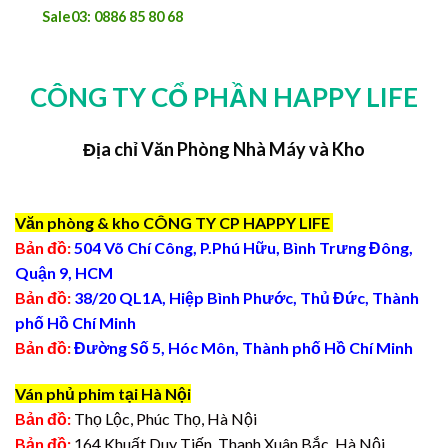
Sale03: 0886 85 80 68
CÔNG TY CỔ PHẦN HAPPY LIFE
Địa chỉ Văn Phòng Nhà Máy và Kho
Văn phòng & kho CÔNG TY CP HAPPY LIFE
Bản đồ:
504 Võ Chí Công, P.Phú Hữu, Bình Trưng Đông,
Quận 9, HCM
Bản đồ:
38/20 QL1A, Hiệp Bình Phước, Thủ Đức, Thành
phố Hồ Chí Minh
Bản đồ:
Đường Số 5, Hóc Môn, Thành phố Hồ Chí Minh
Ván phủ phim tại Hà Nội
Bản đồ:
Thọ Lộc, Phúc Thọ, Hà Nội
Bản đồ:
164 Khuất Duy Tiến, Thanh Xuân Bắc, Hà Nội