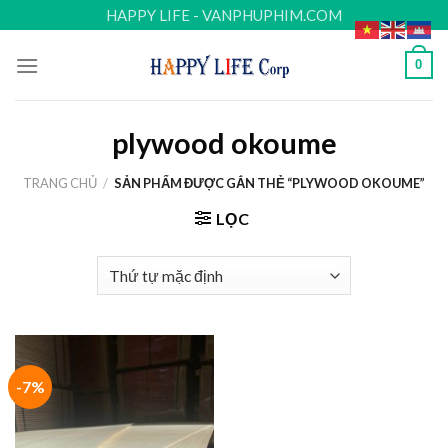
Skip
HAPPY LIFE - VANPHUPHIM.COM
to
content
0
plywood okoume
TRANG CHỦ
/
SẢN PHẨM ĐƯỢC GẮN THẺ “PLYWOOD OKOUME”
LỌC
-7%