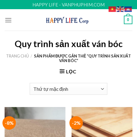
Skip
HAPPY LIFE - VANPHUPHIM.COM
to
content
0
Quy trình sản xuất ván bóc
TRANG CHỦ
/
SẢN PHẨM ĐƯỢC GẮN THẺ “QUY TRÌNH SẢN XUẤT
VÁN BÓC”
LỌC
-8%
-2%