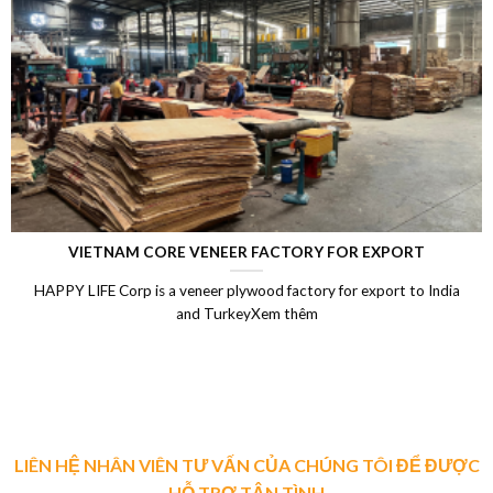
VIETNAM CORE VENEER FACTORY FOR EXPORT
HAPPY LIFE Corp is a veneer plywood factory for export to India
and TurkeyXem thêm
LIÊN HỆ NHÂN VIÊN TƯ VẤN CỦA CHÚNG TÔI ĐỂ ĐƯỢC
HỖ TRỢ TẬN TÌNH