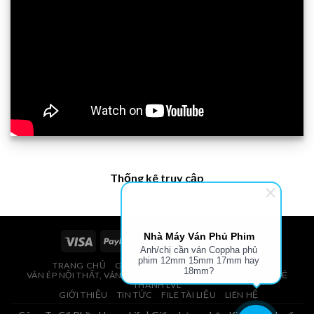
Thống kê truy cập
Nhà Máy Ván Phủ Phim
Anh/chị cần ván Coppha phủ
phim 12mm 15mm 17mm hay
TRANG CHỦ
GIÁ VÁN PHỦ PHIM, VÁN COPPHA
18mm?
VÁN ÉP NỘI THẤT, VÁN ÉP BAO BÌ, VÁN SOFA, PALLETS, VÁN SẺ
THANH LVL
GIỚI THIỆU
TIN TỨC
FILE TÀI LIỆU
LIÊN HỆ