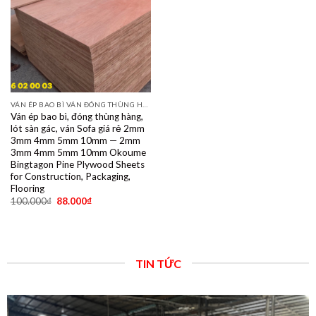
VÁN ÉP BAO BÌ VÁN ĐÓNG THÙNG HÀNG PALET SẺ THANH LVL SOFA VÁN LÓT SÀN GIÁ RẺ
Ván ép bao bì, đóng thùng hàng,
lót sàn gác, ván Sofa giá rẻ 2mm
3mm 4mm 5mm 10mm — 2mm
3mm 4mm 5mm 10mm Okoume
Bingtagon Pine Plywood Sheets
for Construction, Packaging,
Flooring
100.000
₫
88.000
₫
TIN TỨC