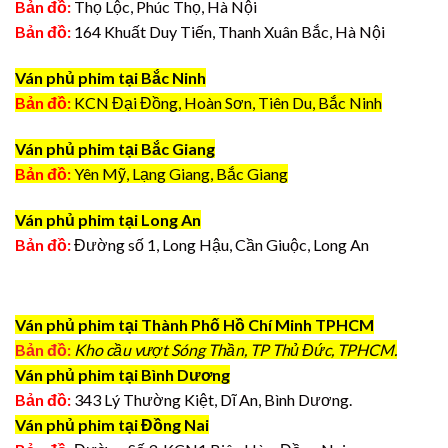
Bản đồ:
Thọ Lộc, Phúc Thọ, Hà Nội
Bản đồ:
164 Khuất Duy Tiến, Thanh Xuân Bắc, Hà Nội
Ván phủ phim tại Bắc Ninh
Bản đồ:
KCN Đại Đồng, Hoàn Sơn, Tiên Du, Bắc Ninh
Ván phủ phim tại Bắc Giang
Bản đồ:
Yên Mỹ, Lạng Giang, Bắc Giang
Ván phủ phim tại Long An
Bản đồ:
Đường số 1, Long Hậu, Cần Giuộc, Long An
Ván phủ phim tại Thành Phố Hồ Chí Minh TPHCM
Bản đồ:
Kho cầu vượt Sóng Thần, TP Thủ Đức, TPHCM.
Ván phủ phim tại Bình Dương
Bản đồ:
343 Lý Thường Kiệt, Dĩ An, Bình Dương.
Ván phủ phim tại Đồng Nai