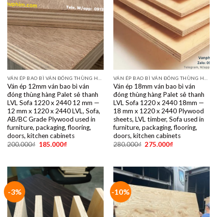
VÁN ÉP BAO BÌ VÁN ĐÓNG THÙNG HÀNG PALET SẺ THANH LVL SOFA VÁN LÓT SÀN GIÁ RẺ
VÁN ÉP BAO BÌ VÁN ĐÓNG THÙNG HÀNG PALET SẺ THANH LVL SOFA VÁN LÓT SÀN GIÁ RẺ
Ván ép 12mm ván bao bì ván
Ván ép 18mm ván bao bì ván
đóng thùng hàng Palet sẻ thanh
đóng thùng hàng Palet sẻ thanh
LVL Sofa 1220 x 2440 12 mm —
LVL Sofa 1220 x 2440 18mm —
12 mm x 1220 x 2440 LVL, Sofa,
18 mm x 1220 x 2440 Plywood
AB/BC Grade Plywood used in
sheets, LVL timber, Sofa used in
furniture, packaging, flooring,
furniture, packaging, flooring,
doors, kitchen cabinets
doors, kitchen cabinets
200.000
₫
185.000
₫
280.000
₫
275.000
₫
-3%
-10%