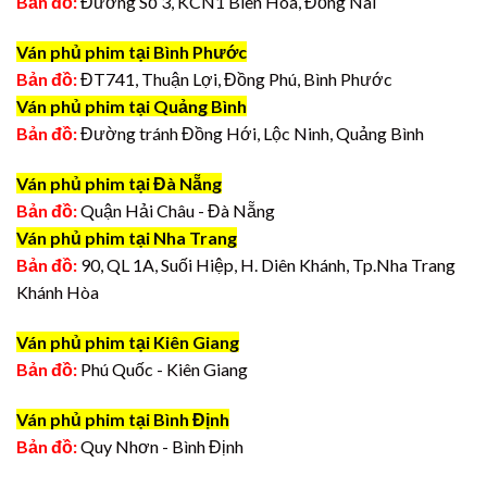
Bản đồ:
Đường Số 3, KCN1 Biên Hòa, Đồng Nai
Ván phủ phim tại Bình Phước
Bản đồ:
ĐT741, Thuận Lợi, Đồng Phú, Bình Phước
Ván phủ phim tại Quảng Bình
Bản đồ:
Đường tránh Đồng Hới, Lộc Ninh, Quảng Bình
Ván phủ phim tại Đà Nẵng
Bản đồ:
Quận Hải Châu - Đà Nẵng
Ván phủ phim tại Nha Trang
Bản đồ:
90, QL 1A, Suối Hiệp, H. Diên Khánh, Tp.Nha Trang
Khánh Hòa
Ván phủ phim tại Kiên Giang
Bản đồ:
Phú Quốc - Kiên Giang
Ván phủ phim tại Bình Định
Bản đồ:
Quy Nhơn - Bình Định