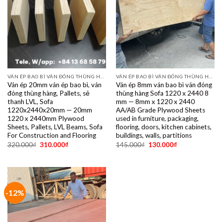
VÁN ÉP BAO BÌ VÁN ĐÓNG THÙNG HÀNG PALET SẺ THANH LVL SOFA VÁN LÓT SÀN GIÁ RẺ
VÁN ÉP BAO BÌ VÁN ĐÓNG THÙNG HÀNG PALET SẺ THANH LVL SOFA VÁN LÓT SÀN GIÁ RẺ
Ván ép 20mm ván ép bao bì, ván
Ván ép 8mm ván bao bì ván đóng
đóng thùng hàng, Pallets, sẻ
thùng hàng Sofa 1220 x 2440 8
thanh LVL, Sofa
mm — 8mm x 1220 x 2440
1220x2440x20mm — 20mm
AA/AB Grade Plywood Sheets
1220 x 2440mm Plywood
used in furniture, packaging,
Sheets, Pallets, LVL Beams, Sofa
flooring, doors, kitchen cabinets,
For Construction and Flooring
buildings, walls, partitions
320.000
₫
310.000
₫
145.000
₫
130.000
₫
-12%