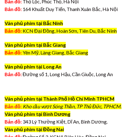
Bản đồ:
Thọ Lộc, Phúc Thọ, Hà Nội
Bản đồ:
164 Khuất Duy Tiến, Thanh Xuân Bắc, Hà Nội
Ván phủ phim tại Bắc Ninh
Bản đồ:
KCN Đại Đồng, Hoàn Sơn, Tiên Du, Bắc Ninh
Ván phủ phim tại Bắc Giang
Bản đồ:
Yên Mỹ, Lạng Giang, Bắc Giang
Ván phủ phim tại Long An
Bản đồ:
Đường số 1, Long Hậu, Cần Giuộc, Long An
Ván phủ phim tại Thành Phố Hồ Chí Minh TPHCM
Bản đồ:
Kho cầu vượt Sóng Thần, TP Thủ Đức, TPHCM.
Ván phủ phim tại Bình Dương
Bản đồ:
343 Lý Thường Kiệt, Dĩ An, Bình Dương.
Ván phủ phim tại Đồng Nai
Bản đồ:
Đường Số 3, KCN1 Biên Hòa, Đồng Nai