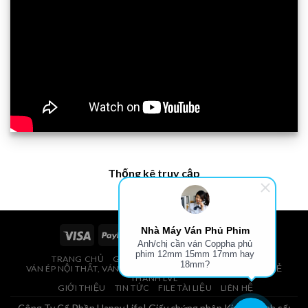
Thống kê truy cập
Nhà Máy Ván Phủ Phim
Anh/chị cần ván Coppha phủ
phim 12mm 15mm 17mm hay
TRANG CHỦ
GIÁ VÁN PHỦ PHIM, VÁN COPPHA
18mm?
VÁN ÉP NỘI THẤT, VÁN ÉP BAO BÌ, VÁN SOFA, PALLETS, VÁN SẺ
THANH LVL
GIỚI THIỆU
TIN TỨC
FILE TÀI LIỆU
LIÊN HỆ