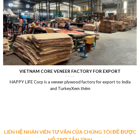
RT
LAMINATED VENEER LUMBER (LVL)
o India
Laminated Wood, LVL Laminated Veneer Lumber, LVL 
Vietnam, LVL Timber, Vietnam plywood exportXem
LIÊN HỆ NHÂN VIÊN TƯ VẤN CỦA CHÚNG TÔI ĐỂ ĐƯỢC
HỖ TRỢ TẬN TÌNH