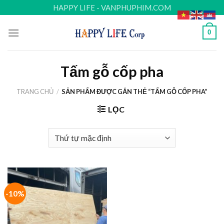
Skip
HAPPY LIFE - VANPHUPHIM.COM
to
content
0
Tấm gỗ cốp pha
TRANG CHỦ
/
SẢN PHẨM ĐƯỢC GẮN THẺ “TẤM GỖ CỐP PHA”
LỌC
-10%