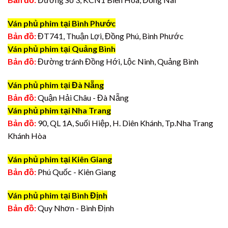
Ván phủ phim tại Bình Phước
Bản đồ:
ĐT741, Thuận Lợi, Đồng Phú, Bình Phước
Ván phủ phim tại Quảng Bình
Bản đồ:
Đường tránh Đồng Hới, Lộc Ninh, Quảng Bình
Ván phủ phim tại Đà Nẵng
Bản đồ:
Quận Hải Châu - Đà Nẵng
Ván phủ phim tại Nha Trang
Bản đồ:
90, QL 1A, Suối Hiệp, H. Diên Khánh, Tp.Nha Trang
Khánh Hòa
Ván phủ phim tại Kiên Giang
Bản đồ:
Phú Quốc - Kiên Giang
Ván phủ phim tại Bình Định
Bản đồ:
Quy Nhơn - Bình Định