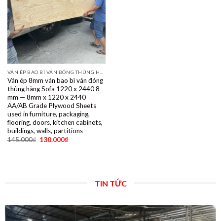
VÁN ÉP BAO BÌ VÁN ĐÓNG THÙNG HÀNG PALET SẺ THANH LVL SOFA VÁN LÓT SÀN GIÁ RẺ
Ván ép 8mm ván bao bì ván đóng
thùng hàng Sofa 1220 x 2440 8
mm — 8mm x 1220 x 2440
AA/AB Grade Plywood Sheets
used in furniture, packaging,
flooring, doors, kitchen cabinets,
buildings, walls, partitions
145.000
₫
130.000
₫
TIN TỨC