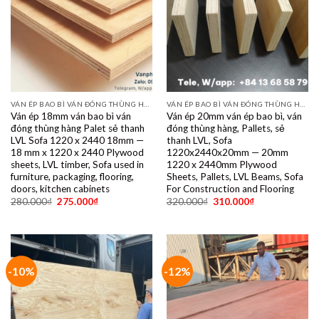
VÁN ÉP BAO BÌ VÁN ĐÓNG THÙNG HÀNG PALET SẺ THANH LVL SOFA VÁN LÓT SÀN GIÁ RẺ
VÁN ÉP BAO BÌ VÁN ĐÓNG THÙNG HÀNG PALET SẺ THANH LVL SOFA VÁN LÓT SÀN GIÁ RẺ
Ván ép 18mm ván bao bì ván
Ván ép 20mm ván ép bao bì, ván
đóng thùng hàng Palet sẻ thanh
đóng thùng hàng, Pallets, sẻ
LVL Sofa 1220 x 2440 18mm —
thanh LVL, Sofa
18 mm x 1220 x 2440 Plywood
1220x2440x20mm — 20mm
sheets, LVL timber, Sofa used in
1220 x 2440mm Plywood
furniture, packaging, flooring,
Sheets, Pallets, LVL Beams, Sofa
doors, kitchen cabinets
For Construction and Flooring
280.000
₫
275.000
₫
320.000
₫
310.000
₫
-10%
-12%