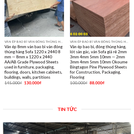
VÁN ÉP BAO BÌ VÁN ĐÓNG THÙNG HÀNG PALET SẺ THANH LVL SOFA VÁN LÓT SÀN GIÁ RẺ
VÁN ÉP BAO BÌ VÁN ĐÓNG THÙNG HÀNG PALET SẺ THANH LVL SOFA VÁN LÓT SÀN GIÁ RẺ
Ván ép 8mm ván bao bì ván đóng
Ván ép bao bì, đóng thùng hàng,
thùng hàng Sofa 1220 x 2440 8
lót sàn gác, ván Sofa giá rẻ 2mm
mm — 8mm x 1220 x 2440
3mm 4mm 5mm 10mm — 2mm
AA/AB Grade Plywood Sheets
3mm 4mm 5mm 10mm Okoume
used in furniture, packaging,
Bingtagon Pine Plywood Sheets
flooring, doors, kitchen cabinets,
for Construction, Packaging,
buildings, walls, partitions
Flooring
145.000
₫
130.000
₫
100.000
₫
88.000
₫
TIN TỨC