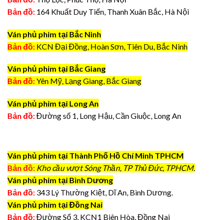
Bản đồ:
164 Khuất Duy Tiến, Thanh Xuân Bắc, Hà Nội
Ván phủ phim tại Bắc Ninh
Bản đồ:
KCN Đại Đồng, Hoàn Sơn, Tiên Du, Bắc Ninh
Ván phủ phim tại Bắc Giang
Bản đồ:
Yên Mỹ, Lạng Giang, Bắc Giang
Ván phủ phim tại Long An
Bản đồ:
Đường số 1, Long Hậu, Cần Giuộc, Long An
Ván phủ phim tại Thành Phố Hồ Chí Minh TPHCM
Bản đồ:
Kho cầu vượt Sóng Thần, TP Thủ Đức, TPHCM.
Ván phủ phim tại Bình Dương
Bản đồ:
343 Lý Thường Kiệt, Dĩ An, Bình Dương.
Ván phủ phim tại Đồng Nai
Bản đồ:
Đường Số 3, KCN1 Biên Hòa, Đồng Nai