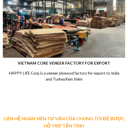
VIETNAM CORE VENEER FACTORY FOR EXPORT
HAPPY LIFE Corp is a veneer plywood factory for export to India
and TurkeyXem thêm
LIÊN HỆ NHÂN VIÊN TƯ VẤN CỦA CHÚNG TÔI ĐỂ ĐƯỢC
HỖ TRỢ TẬN TÌNH