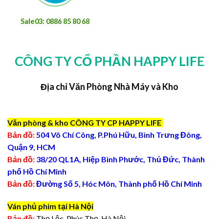
Sale03: 0886 85 80 68
CÔNG TY CỔ PHẦN HAPPY LIFE
Địa chỉ Văn Phòng Nhà Máy và Kho
Văn phòng & kho CÔNG TY CP HAPPY LIFE
Bản đồ:
504 Võ Chí Công, P.Phú Hữu, Bình Trưng Đông,
Quận 9, HCM
Bản đồ:
38/20 QL1A, Hiệp Bình Phước, Thủ Đức, Thành
phố Hồ Chí Minh
Bản đồ:
Đường Số 5, Hóc Môn, Thành phố Hồ Chí Minh
Ván phủ phim tại Hà Nội
Bản đồ:
Thọ Lộc, Phúc Thọ, Hà Nội