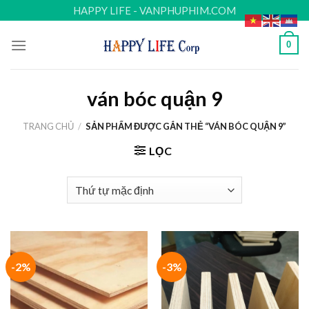
Skip
HAPPY LIFE - VANPHUPHIM.COM
to
content
0
ván bóc quận 9
TRANG CHỦ
/
SẢN PHẨM ĐƯỢC GẮN THẺ “VÁN BÓC QUẬN 9”
LỌC
-2%
-3%