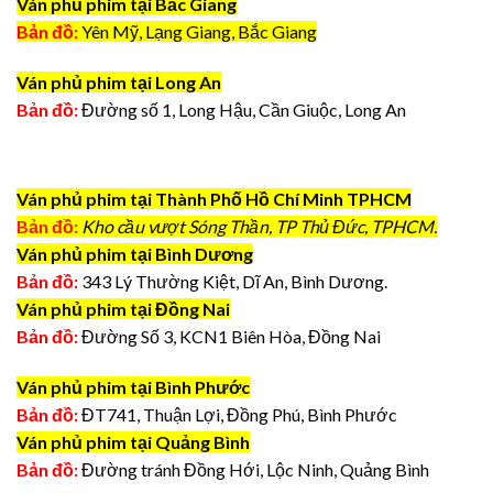
Ván phủ phim tại Bắc Giang
Bản đồ:
Yên Mỹ, Lạng Giang, Bắc Giang
Ván phủ phim tại Long An
Bản đồ:
Đường số 1, Long Hậu, Cần Giuộc, Long An
Ván phủ phim tại Thành Phố Hồ Chí Minh TPHCM
Bản đồ:
Kho cầu vượt Sóng Thần, TP Thủ Đức, TPHCM.
Ván phủ phim tại Bình Dương
Bản đồ:
343 Lý Thường Kiệt, Dĩ An, Bình Dương.
Ván phủ phim tại Đồng Nai
Bản đồ:
Đường Số 3, KCN1 Biên Hòa, Đồng Nai
Ván phủ phim tại Bình Phước
Bản đồ:
ĐT741, Thuận Lợi, Đồng Phú, Bình Phước
Ván phủ phim tại Quảng Bình
Bản đồ:
Đường tránh Đồng Hới, Lộc Ninh, Quảng Bình