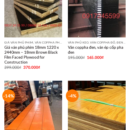
GIÁ VÁN PHỦ PHIM, VÁN COPPHA PHỦ PHIM GIÁ RẺ
VÁN PHỦ KEO, VÁN COPPHA ĐỎ, ĐEN, VÀNG
Giá ván phủ phim 18mm 1220 x
Ván coppha đen, ván ép cốp pha
2440mm – 18mm Brown Black
đen
Film Faced Plywood for
195.000
₫
165.000
₫
Construction
399.000
₫
370.000
₫
-14%
-4%