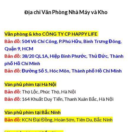
Địa chỉ Văn Phòng Nhà Máy và Kho
Văn phòng & kho CÔNG TY CP HAPPY LIFE
Bản đồ:
504 Võ Chí Công, P.Phú Hữu, Bình Trưng Đông,
Quận 9, HCM
Bản đồ:
38/20 QL1A, Hiệp Bình Phước, Thủ Đức, Thành
phố Hồ Chí Minh
Bản đồ:
Đường Số 5, Hóc Môn, Thành phố Hồ Chí Minh
Ván phủ phim tại Hà Nội
Bản đồ:
Thọ Lộc, Phúc Thọ, Hà Nội
Bản đồ:
164 Khuất Duy Tiến, Thanh Xuân Bắc, Hà Nội
Ván phủ phim tại Bắc Ninh
Bản đồ:
KCN Đại Đồng, Hoàn Sơn, Tiên Du, Bắc Ninh