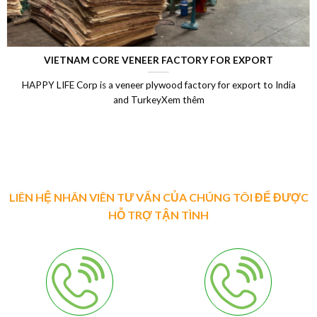
LAMINATED VENEER LUMBER (LVL)
Laminated Wood, LVL Laminated Veneer Lumber, LVL plywood
Vietnam, LVL Timber, Vietnam plywood exportXem thêm
LIÊN HỆ NHÂN VIÊN TƯ VẤN CỦA CHÚNG TÔI ĐỂ ĐƯỢC
HỖ TRỢ TẬN TÌNH