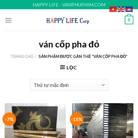
Skip
HAPPY LIFE - VANPHUPHIM.COM
to
content
0
ván cốp pha đỏ
TRANG CHỦ
/
SẢN PHẨM ĐƯỢC GẮN THẺ “VÁN CỐP PHA ĐỎ”
LỌC
-7%
-15%