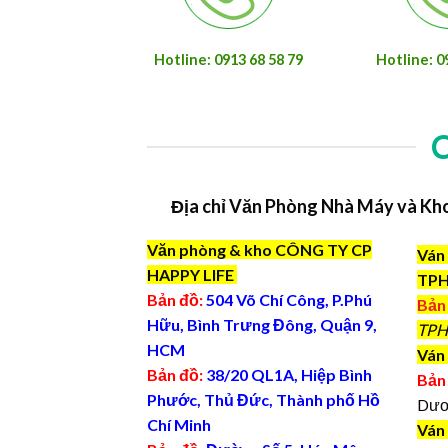
Hotline: 0913 68 58 79
Hotline: 0
Địa chỉ Văn Phòng Nhà Máy và Kh
Văn phòng & kho CÔNG TY CP
Ván 
HAPPY LIFE
TP
Bản đồ:
504 Võ Chí Công, P.Phú
Bản
Hữu, Bình Trưng Đông, Quận 9,
TPH
HCM
Ván 
Bản đồ:
38/20 QL1A, Hiệp Bình
Bản
Phước, Thủ Đức, Thành phố Hồ
Dươ
Chí Minh
Ván