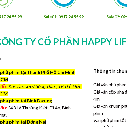
917 24 55 99
Sale01: 0917 24 55 99
Sale02: 09
CÔNG TY CỔ PHẦN HAPPY LIF
o
Thông tin chu
phủ phim tại Thành Phố Hồ Chí Minh
HCM
Giá ván phủ phim
 đồ:
Kho cầu vượt Sóng Thần, TP Thủ Đức,
Giá ván cốp pha 
CM.
4m
phủ phim tại Bình Dương
Giá ván khuôn ph
 đồ:
343 Lý Thường Kiệt, Dĩ An, Bình
phim
ng.
Ván phủ phim tốt
 phủ phim tại Đồng Nai