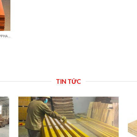
VÁN PHỦ KEO, VÁN COPPHA ĐỎ, ĐEN, VÀNG
TIN TỨC