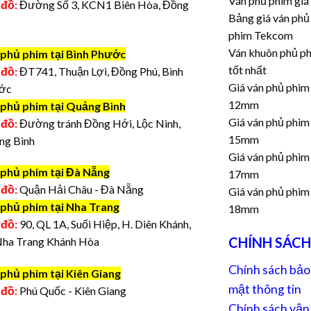
Ván phủ phim giá
 đồ:
Đường Số 3, KCN1 Biên Hòa, Đồng
Bảng giá ván phủ
phim Tekcom
Ván khuôn phủ p
 phủ phim tại Bình Phước
tốt nhất
 đồ:
ĐT741, Thuận Lợi, Đồng Phú, Bình
Giá ván phủ phim
ớc
12mm
 phủ phim tại Quảng Bình
Giá ván phủ phim
 đồ:
Đường tránh Đồng Hới, Lộc Ninh,
15mm
ng Bình
Giá ván phủ phim
 phủ phim tại Đà Nẵng
17mm
 đồ:
Quận Hải Châu - Đà Nẵng
Giá ván phủ phim
 phủ phim tại Nha Trang
18mm
 đồ:
90, QL 1A, Suối Hiệp, H. Diên Khánh,
CHÍNH SÁCH
Nha Trang Khánh Hòa
Chính sách bảo
phủ phim tại Kiên Giang
mật thông tin
 đồ:
Phú Quốc - Kiên Giang
Chính sách vận