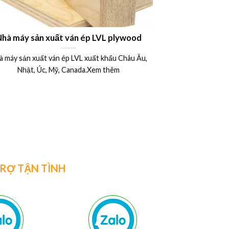
Nhà máy sản xuất ván ép LVL plywood
Công dụng ứng
xây dựng – B
à máy sản xuất ván ép LVL xuất khẩu Châu Âu,
Ván khuôn 
15mm 17mm 
Nhật, Úc, Mỹ, Canada.Xem thêm
Ván ép phủ phi
được ứng d
TRỢ TẬN TÌNH