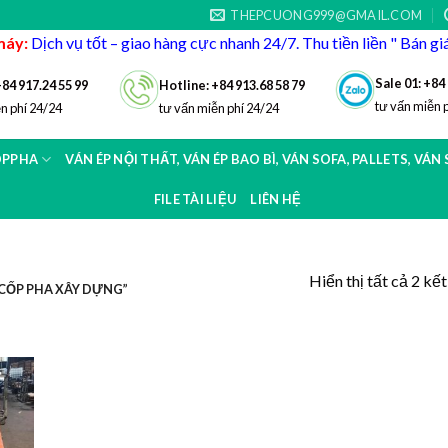
THEPCUONG999@GMAIL.COM
máy:
Dịch vụ tốt – giao hàng cực nhanh 24/7. Thu tiền liền " Bán g
Sale 01: +84
+84 917.24 55 99
Hotline: +84 913.68 58 79
tư vấn miễn 
n phí 24/24
tư vấn miễn phí 24/24
OPPHA
VÁN ÉP NỘI THẤT, VÁN ÉP BAO BÌ, VÁN SOFA, PALLETS, VÁN
FILE TÀI LIỆU
LIÊN HỆ
Hiển thị tất cả 2 kế
CỐP PHA XÂY DỰNG”