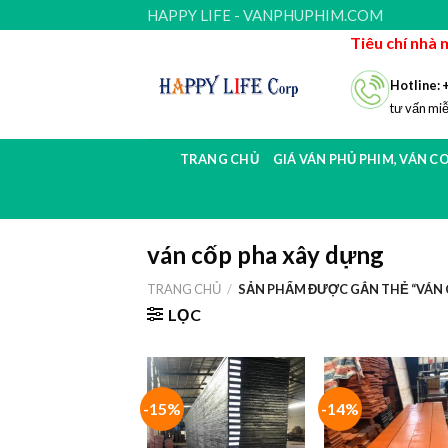
Skip
HAPPY LIFE - VANPHUPHIM.COM
to
Tiêu chí nhà 
content
Hotline: 
tư vấn miễ
TRANG CHỦ
GIÁ VÁN PHỦ PHIM, VÁN C
ván cốp pha xây dựng
TRANG CHỦ
/
SẢN PHẨM ĐƯỢC GẮN THẺ “VÁN 
LỌC
-15%
-14%