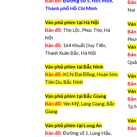
Bản đồ:
Đường Số 5, Hóc Môn,
Bản
Thành phố Hồ Chí Minh
Nai
Ván phủ phim tại Hà Nội
Ván
Bản đồ:
Thọ Lộc, Phúc Thọ, Hà
Bản
Nội
Phư
Bản đồ:
164 Khuất Duy Tiến,
Ván
Thanh Xuân Bắc, Hà Nội
Bản
Quả
Ván phủ phim tại Bắc Ninh
Bản đồ:
KCN Đại Đồng, Hoàn Sơn,
Ván
Tiên Du, Bắc Ninh
Bản
Ván
Ván phủ phim tại Bắc Giang
Bản
Bản đồ:
Yên Mỹ, Lạng Giang, Bắc
Tp.
Giang
Ván 
Ván phủ phim tại Long An
Bản
Bản đồ:
Đường số 1, Long Hậu,