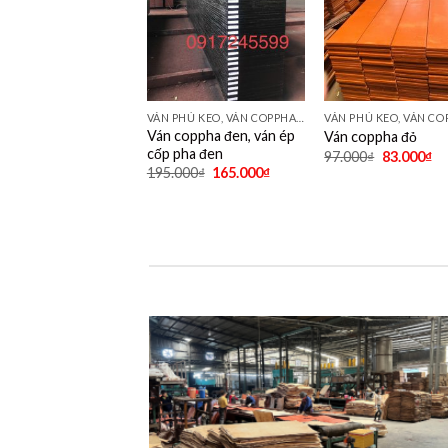
VÁN PHỦ KEO, VÁN COPPHA ĐỎ, ĐEN, VÀNG
Ván coppha đen, ván ép
Ván coppha đỏ
cốp pha đen
97.000
₫
83.000
₫
195.000
₫
165.000
₫