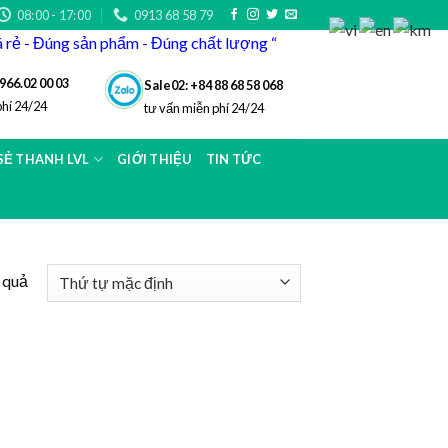
08:00 - 17:00
0913 68 58 79
iá rẻ - Đúng sản phẩm - Đúng chất lượng “
966.02 00 03
Sale02: +84 88 68 58 068
phí 24/24
tư vấn miễn phí 24/24
 SẺ THANH LVL
GIỚI THIỆU
TIN TỨC
t quả