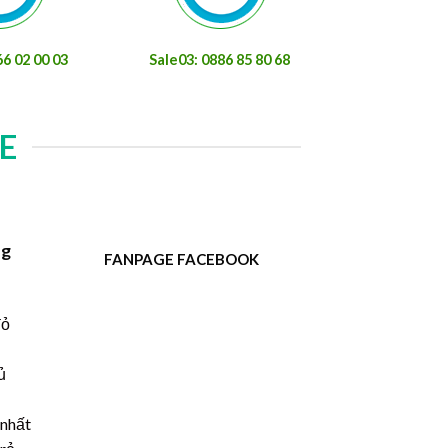
66 02 00 03
Sale03: 0886 85 80 68
E
ng
FANPAGE FACEBOOK
đỏ
ủ
 nhất