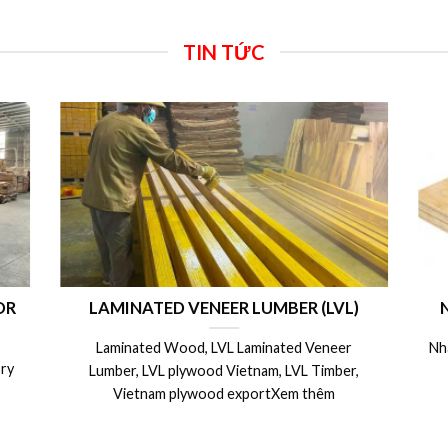
TIN TỨC
ENEER LUMBER (LVL)
Nhà máy sản xuất ván ép L
, LVL Laminated Veneer
Nhà máy sản xuất ván ép LVL xuất
wood Vietnam, LVL Timber,
Nhật, Úc, Mỹ, Canada.Xe
wood exportXem thêm