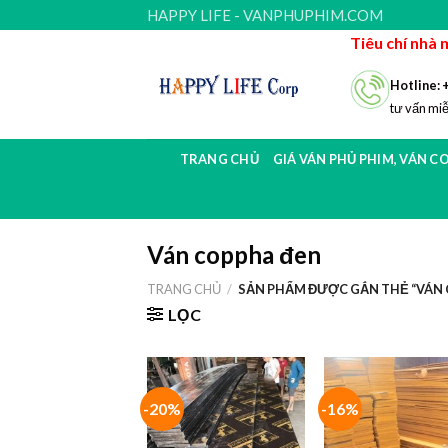
Skip
HAPPY LIFE - VANPHUPHIM.COM
to
Tiêu chí nhà 
content
Hotline: 
tư vấn miễ
TRANG CHỦ
GIÁ VÁN PHỦ PHIM, VÁN C
Ván coppha đen
TRANG CHỦ
/
SẢN PHẨM ĐƯỢC GẮN THẺ “VÁN 
LỌC
-20%
-16%