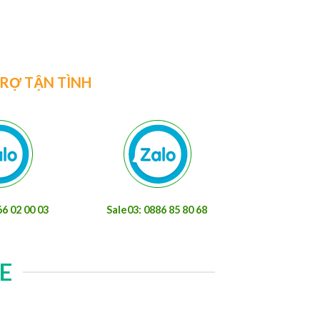
được ứng dụng khá rộng rãiXem thêm
TRỢ TẬN TÌNH
66 02 00 03
Sale03: 0886 85 80 68
E