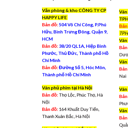
Văn phòng & kho CÔNG TY CP
Ván 
HAPPY LIFE
TP
Bản đồ:
504 Võ Chí Công, P.Phú
Bản
Hữu, Bình Trưng Đông, Quận 9,
TPH
HCM
Ván 
Bản đồ:
38/20 QL1A, Hiệp Bình
Bản
Phước, Thủ Đức, Thành phố Hồ
Dươ
Chí Minh
Ván
Bản đồ:
Đường Số 5, Hóc Môn,
Bản
Thành phố Hồ Chí Minh
Nai
Ván phủ phim tại Hà Nội
Ván
Bản đồ:
Thọ Lộc, Phúc Thọ, Hà
Bản
Nội
Phư
Bản đồ:
164 Khuất Duy Tiến,
Ván
Thanh Xuân Bắc, Hà Nội
Bản
Quả