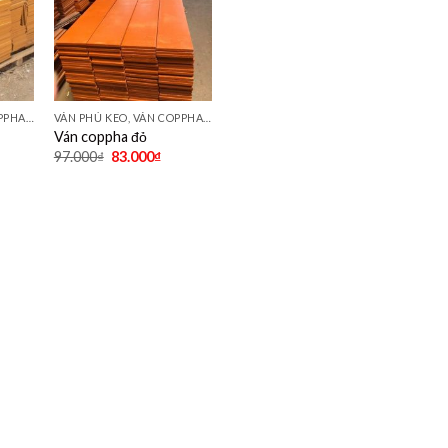
VÁN PHỦ KEO, VÁN COPPHA ĐỎ, ĐEN, VÀNG
VÁN PHỦ KEO, VÁN COPPHA ĐỎ, ĐEN, VÀNG
Ván coppha đỏ
97.000
₫
83.000
₫