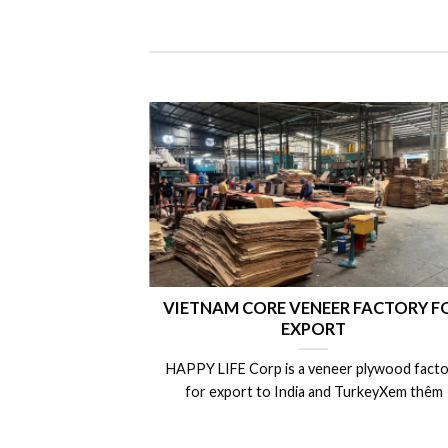
TNAM CORE VENEER FACTORY FOR
LAMINATED V
EXPORT
Laminated Wood
Y LIFE Corp is a veneer plywood factory
Lumber, LVL ply
or export to India and TurkeyXem thêm
Vietnam ply