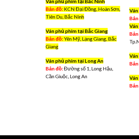
Ván phủ phim tại Bắc Ninh
Bản đồ:
KCN Đại Đồng, Hoàn Sơn,
Ván
Tiên Du, Bắc Ninh
Bản
Ván
Ván phủ phim tại Bắc Giang
Bản
Bản đồ:
Yên Mỹ, Lạng Giang, Bắc
Tp.
Giang
Ván 
Ván phủ phim tại Long An
Bản
Bản đồ:
Đường số 1, Long Hậu,
Cần Giuộc, Long An
Ván 
Bản