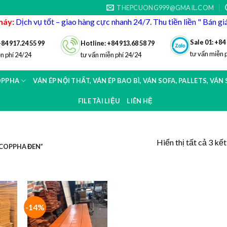
THEPCUONG999@GMAIL.COM
máy:
Dịch vụ tốt – giao hàng cực nhanh 24/7. Thu tiền liền " Bán g
Sale 01: +84
+84 917.24 55 99
Hotline: +84 913.68 58 79
tư vấn miễn 
n phí 24/24
tư vấn miễn phí 24/24
OPPHA
VÁN ÉP NỘI THẤT, VÁN ÉP BAO BÌ, VÁN SOFA, PALLETS, VÁN
FILE TÀI LIỆU
LIÊN HỆ
Hiển thị tất cả 3 kế
COPPHA ĐEN”
-14%