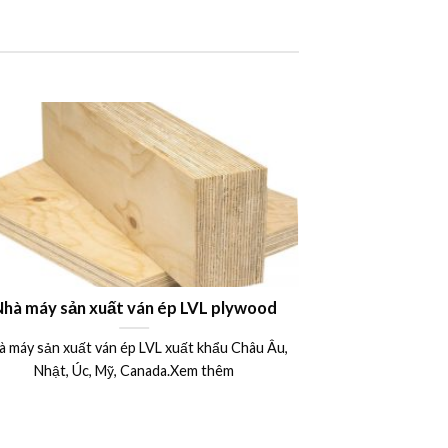
VL plywood
Công dụng ứng dụng ván phủ phim tron
xây dựng – Bảng giá ván ép phủ phim –
 khẩu Châu Âu,
Ván khuôn cốp pha phủ phim 12 mm
15mm 17mm 18mm 20mm 21mm 1220 
m thêm
2440
Ván ép phủ phim là một trong những vật liệu