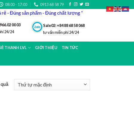
08:00 - 17:00
0913 68 58 79
iá rẻ - Đúng sản phẩm - Đúng chất lượng “
966.02 00 03
Sale02: +84 88 68 58 068
phí 24/24
tư vấn miễn phí 24/24
 SẺ THANH LVL
GIỚI THIỆU
TIN TỨC
t quả