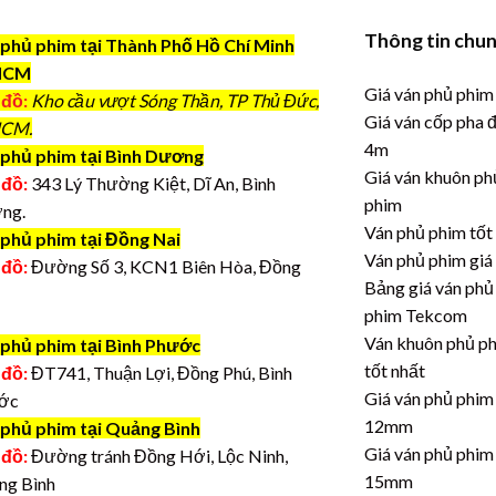
Thông tin chu
phủ phim tại Thành Phố Hồ Chí Minh
HCM
Giá ván phủ phim
 đồ:
Kho cầu vượt Sóng Thần, TP Thủ Đức,
Giá ván cốp pha 
CM.
4m
phủ phim tại Bình Dương
Giá ván khuôn ph
 đồ:
343 Lý Thường Kiệt, Dĩ An, Bình
phim
ng.
Ván phủ phim tốt
 phủ phim tại Đồng Nai
Ván phủ phim giá
 đồ:
Đường Số 3, KCN1 Biên Hòa, Đồng
Bảng giá ván phủ
phim Tekcom
Ván khuôn phủ p
 phủ phim tại Bình Phước
tốt nhất
 đồ:
ĐT741, Thuận Lợi, Đồng Phú, Bình
Giá ván phủ phim
ớc
12mm
 phủ phim tại Quảng Bình
Giá ván phủ phim
 đồ:
Đường tránh Đồng Hới, Lộc Ninh,
15mm
ng Bình