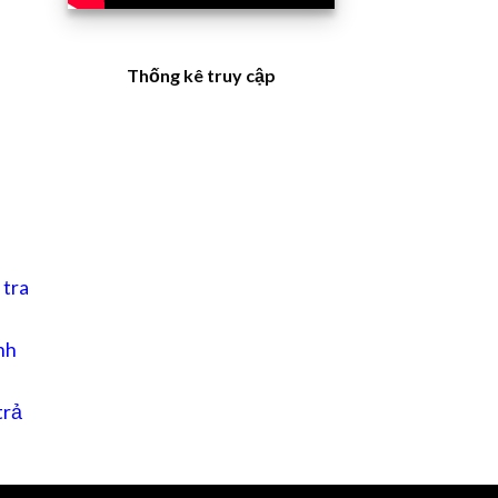
Thống kê truy cập
 tra
nh
trả