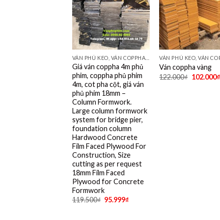
VÁN PHỦ KEO, VÁN COPPHA ĐỎ, ĐEN, VÀNG
Giá ván coppha 4m phủ
Ván coppha vàng
phim, coppha phủ phim
122.000
₫
102.000
₫
4m, cot pha cột, giá ván
phủ phim 18mm –
Column Formwork.
Large column formwork
system for bridge pier,
foundation column
Hardwood Concrete
Film Faced Plywood For
Construction, Size
cutting as per request
18mm Film Faced
Plywood for Concrete
Formwork
119.500
₫
95.999
₫