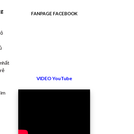
ng
FANPAGE FACEBOOK
đỏ
ủ
 nhất
 rẻ
VIDEO YouTube
him