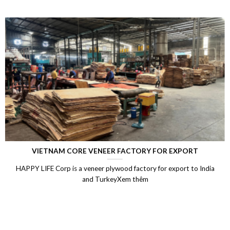
XPORT
LAMINATED VENEER LUMBER (LVL
ort to India
Laminated Wood, LVL Laminated Veneer Lumber, 
Vietnam, LVL Timber, Vietnam plywood expor