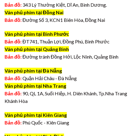
Bản đồ:
343 Lý Thường Kiệt, Dĩ An, Bình Dương.
Ván phủ phim tại Đồng Nai
Bản đồ:
Đường Số 3, KCN1 Biên Hòa, Đồng Nai
Ván phủ phim tại Bình Phước
Bản đồ:
ĐT741, Thuận Lợi, Đồng Phú, Bình Phước
Ván phủ phim tại Quảng Bình
Bản đồ:
Đường tránh Đồng Hới, Lộc Ninh, Quảng Bình
Ván phủ phim tại Đà Nẵng
Bản đồ:
Quận Hải Châu - Đà Nẵng
Ván phủ phim tại Nha Trang
Bản đồ:
90, QL 1A, Suối Hiệp, H. Diên Khánh, Tp.Nha Trang
Khánh Hòa
Ván phủ phim tại Kiên Giang
Bản đồ:
Phú Quốc - Kiên Giang