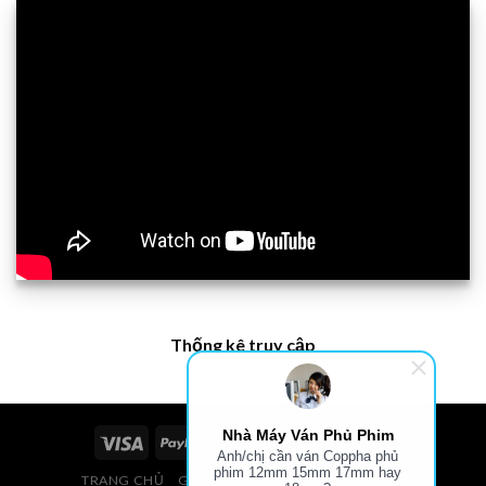
Thống kê truy cập
Nhà Máy Ván Phủ Phim
Anh/chị cần ván Coppha phủ
phim 12mm 15mm 17mm hay
TRANG CHỦ
GIÁ VÁN PHỦ PHIM, VÁN COPPHA