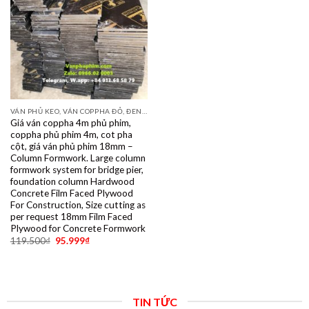
VÁN PHỦ KEO, VÁN COPPHA ĐỎ, ĐEN, VÀNG
Giá ván coppha 4m phủ phim,
coppha phủ phim 4m, cot pha
cột, giá ván phủ phim 18mm –
Column Formwork. Large column
formwork system for bridge pier,
foundation column Hardwood
Concrete Film Faced Plywood
For Construction, Size cutting as
per request 18mm Film Faced
Plywood for Concrete Formwork
119.500
₫
95.999
₫
TIN TỨC