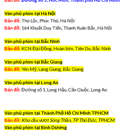
Ván phủ phim tại Hà Nội
Bản đồ:
Thọ Lộc, Phúc Thọ, Hà Nội
Bản đồ:
164 Khuất Duy Tiến, Thanh Xuân Bắc, Hà Nội
Ván phủ phim tại Bắc Ninh
Bản đồ:
KCN Đại Đồng, Hoàn Sơn, Tiên Du, Bắc Ninh
Ván phủ phim tại Bắc Giang
Bản đồ:
Yên Mỹ, Lạng Giang, Bắc Giang
Ván phủ phim tại Long An
Bản đồ:
Đường số 1, Long Hậu, Cần Giuộc, Long An
Ván phủ phim tại Thành Phố Hồ Chí Minh TPHCM
Bản đồ:
Kho cầu vượt Sóng Thần, TP Thủ Đức, TPHCM.
Ván phủ phim tại Bình Dương