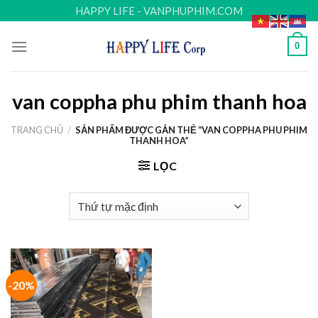
Skip
HAPPY LIFE - VANPHUPHIM.COM
to
content
0
van coppha phu phim thanh hoa
TRANG CHỦ
/
SẢN PHẨM ĐƯỢC GẮN THẺ “VAN COPPHA PHU PHIM
THANH HOA”
LỌC
-20%