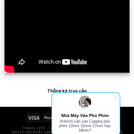
Thống kê truy cập
Nhà Máy Ván Phủ Phim
Anh/chị cần ván Coppha phủ
phim 12mm 15mm 17mm hay
TRANG CHỦ
GIÁ VÁN PHỦ PHIM, VÁN COPPHA
18mm?
VÁN ÉP NỘI THẤT, VÁN ÉP BAO BÌ, VÁN SOFA, PALLETS, VÁN SẺ