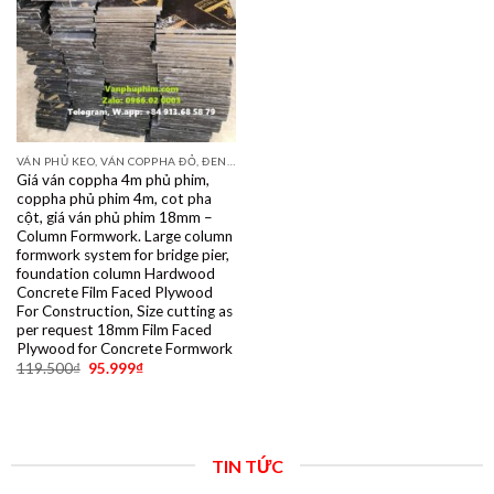
VÁN PHỦ KEO, VÁN COPPHA ĐỎ, ĐEN, VÀNG
Giá ván coppha 4m phủ phim,
coppha phủ phim 4m, cot pha
cột, giá ván phủ phim 18mm –
Column Formwork. Large column
formwork system for bridge pier,
foundation column Hardwood
Concrete Film Faced Plywood
For Construction, Size cutting as
per request 18mm Film Faced
Plywood for Concrete Formwork
119.500
₫
95.999
₫
TIN TỨC