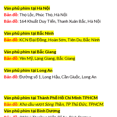
Ván phủ phim tại Hà Nội
Bản đồ:
Thọ Lộc, Phúc Thọ, Hà Nội
Bản đồ:
164 Khuất Duy Tiến, Thanh Xuân Bắc, Hà Nội
Ván phủ phim tại Bắc Ninh
Bản đồ:
KCN Đại Đồng, Hoàn Sơn, Tiên Du, Bắc Ninh
Ván phủ phim tại Bắc Giang
Bản đồ:
Yên Mỹ, Lạng Giang, Bắc Giang
Ván phủ phim tại Long An
Bản đồ:
Đường số 1, Long Hậu, Cần Giuộc, Long An
Ván phủ phim tại Thành Phố Hồ Chí Minh TPHCM
Bản đồ:
Kho cầu vượt Sóng Thần, TP Thủ Đức, TPHCM.
Ván phủ phim tại Bình Dương