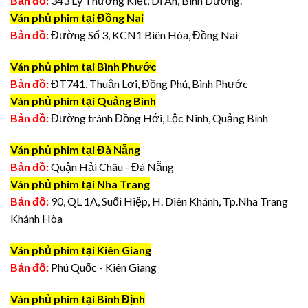
Bản đồ:
343 Lý Thường Kiệt, Dĩ An, Bình Dương.
Ván phủ phim tại Đồng Nai
Bản đồ:
Đường Số 3, KCN1 Biên Hòa, Đồng Nai
Ván phủ phim tại Bình Phước
Bản đồ:
ĐT741, Thuận Lợi, Đồng Phú, Bình Phước
Ván phủ phim tại Quảng Bình
Bản đồ:
Đường tránh Đồng Hới, Lộc Ninh, Quảng Bình
Ván phủ phim tại Đà Nẵng
Bản đồ:
Quận Hải Châu - Đà Nẵng
Ván phủ phim tại Nha Trang
Bản đồ:
90, QL 1A, Suối Hiệp, H. Diên Khánh, Tp.Nha Trang
Khánh Hòa
Ván phủ phim tại Kiên Giang
Bản đồ:
Phú Quốc - Kiên Giang
Ván phủ phim tại Bình Định