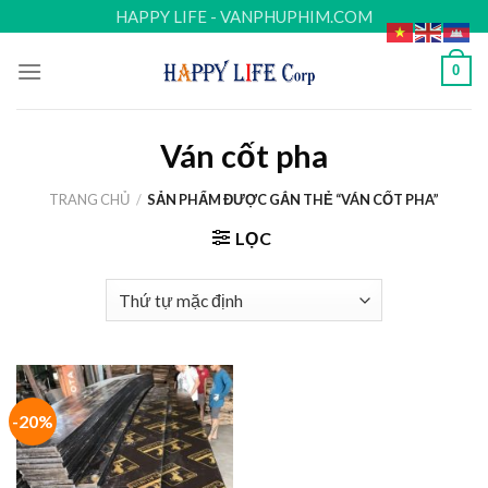
Skip
HAPPY LIFE - VANPHUPHIM.COM
to
content
0
Ván cốt pha
TRANG CHỦ
/
SẢN PHẨM ĐƯỢC GẮN THẺ “VÁN CỐT PHA”
LỌC
-20%