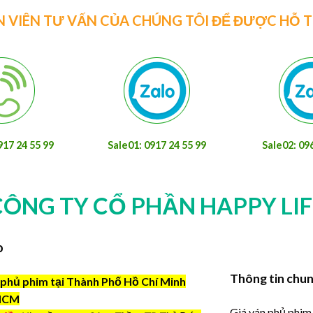
N VIÊN TƯ VẤN CỦA CHÚNG TÔI ĐỂ ĐƯỢC HỖ 
917 24 55 99
Sale01: 0917 24 55 99
Sale02: 09
CÔNG TY CỔ PHẦN HAPPY LIF
o
Thông tin chu
phủ phim tại Thành Phố Hồ Chí Minh
HCM
Giá ván phủ phim