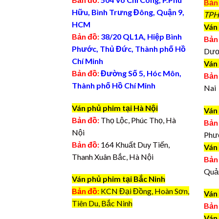
Bản
Hữu, Bình Trưng Đông, Quận 9,
TPH
HCM
Ván 
Bản đồ:
38/20 QL1A, Hiệp Bình
Bản
Phước, Thủ Đức, Thành phố Hồ
Dươ
Chí Minh
Ván
Bản đồ:
Đường Số 5, Hóc Môn,
Bản
Thành phố Hồ Chí Minh
Nai
Ván phủ phim tại Hà Nội
Ván
Bản đồ:
Thọ Lộc, Phúc Thọ, Hà
Bản
Nội
Phư
Bản đồ:
164 Khuất Duy Tiến,
Ván
Thanh Xuân Bắc, Hà Nội
Bản
Quả
Ván phủ phim tại Bắc Ninh
Bản đồ:
KCN Đại Đồng, Hoàn Sơn,
Ván
Tiên Du, Bắc Ninh
Bản
Ván