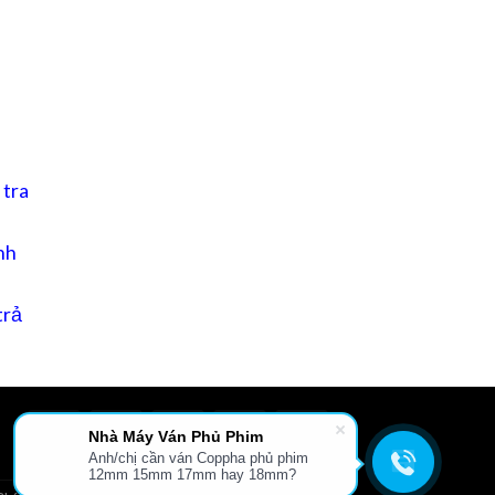
 tra
nh
trả
Nhà Máy Ván Phủ Phim
Anh/chị cần ván Coppha phủ phim
L
GIỚI THIỆU
TIN TỨC
FILE TÀI LIỆU
LIÊN HỆ
12mm 15mm 17mm hay 18mm?