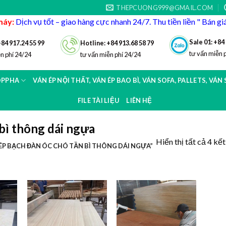
THEPCUONG999@GMAIL.COM
máy:
Dịch vụ tốt – giao hàng cực nhanh 24/7. Thu tiền liền " Bán g
Sale 01: +84
+84 917.24 55 99
Hotline: +84 913.68 58 79
tư vấn miễn 
n phí 24/24
tư vấn miễn phí 24/24
OPPHA
VÁN ÉP NỘI THẤT, VÁN ÉP BAO BÌ, VÁN SOFA, PALLETS, VÁN
FILE TÀI LIỆU
LIÊN HỆ
bì thông dái ngựa
Hiển thị tất cả 4 kế
P BẠCH ĐÀN ÓC CHÓ TẦN BÌ THÔNG DÁI NGỰA”