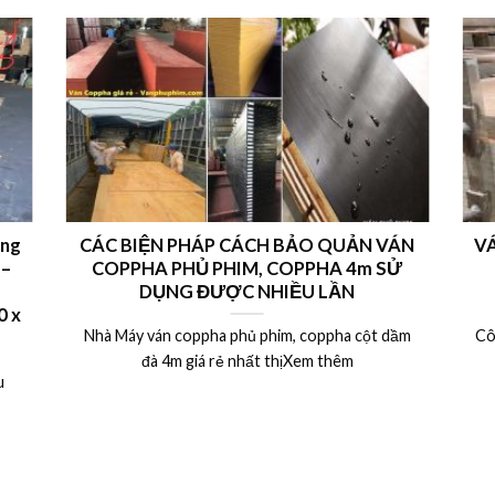
ong
CÁC BIỆN PHÁP CÁCH BẢO QUẢN VÁN
VÁ
 –
COPPHA PHỦ PHIM, COPPHA 4m SỬ
DỤNG ĐƯỢC NHIỀU LẦN
 x
Nhà Máy ván coppha phủ phim, coppha cột dầm
Cô
đà 4m giá rẻ nhất thịXem thêm
u