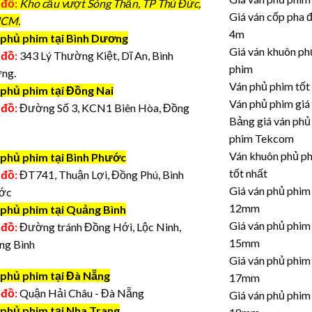
 đồ:
Kho cầu vượt Sóng Thần, TP Thủ Đức,
Giá ván cốp pha 
CM.
4m
phủ phim tại Bình Dương
Giá ván khuôn ph
 đồ:
343 Lý Thường Kiệt, Dĩ An, Bình
phim
ng.
Ván phủ phim tốt
 phủ phim tại Đồng Nai
Ván phủ phim giá
 đồ:
Đường Số 3, KCN1 Biên Hòa, Đồng
Bảng giá ván phủ
phim Tekcom
Ván khuôn phủ p
 phủ phim tại Bình Phước
tốt nhất
 đồ:
ĐT741, Thuận Lợi, Đồng Phú, Bình
Giá ván phủ phim
ớc
12mm
 phủ phim tại Quảng Bình
Giá ván phủ phim
 đồ:
Đường tránh Đồng Hới, Lộc Ninh,
15mm
ng Bình
Giá ván phủ phim
 phủ phim tại Đà Nẵng
17mm
 đồ:
Quận Hải Châu - Đà Nẵng
Giá ván phủ phim
 phủ phim tại Nha Trang