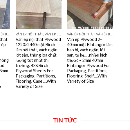
VÁN ÉP NỘI THẤT, VÁN ÉP BAO BÌ, VÁN SOFA, PALLETS, VÁN SẺ THANH LVL
VÁN ÉP NỘI THẤT, VÁN ÉP BAO BÌ, VÁN SOFA, PALLETS, VÁN SẺ THANH LVL
VÁN ÉP NỘI THẤT, VÁN ÉP BAO BÌ, VÁN SOFA, PALLETS, VÁN SẺ THANH LVL
 thất
Ván ép nội thất Plywood
Ván ép Plywood 2-
n ép
1220×2440 mặt Birch
40mm mặt Bintangor làm
làm nội thất, vách ngăn,
bao bì, vách ngăn, lót
lót sàn, thùng loa chất
sàn, tủ kệ,….nhiều kích
hông
lượng tốt nhất thị
thước – 2mm 40mm
ood
trường. 4×8 Birch
Bintangor Plywood For
 8mm
Plywood Sheets For
Packaging, Partitions,
Packaging, Partitions,
Flooring, Shelf….With
e
Flooring, Case ….With
Variety of Size
e
Variety of Size
TIN TỨC