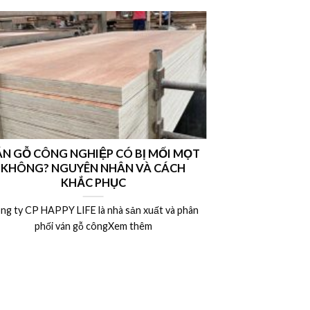
N GỖ CÔNG NGHIỆP CÓ BỊ MỐI MỌT
Nên chọn vá
KHÔNG? NGUYÊN NHÂN VÀ CÁCH
hay ván MDF l
KHẮC PHỤC
ng ty CP HAPPY LIFE là nhà sản xuất và phân
Công ty CP HAP
phối ván gỗ côngXem thêm
phân 