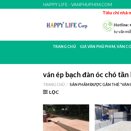
Skip
HAPPY LIFE - VANPHUPHIM.COM
to
Tiêu chí nhà 
content
Hotline: 
tư vấn miễ
TRANG CHỦ
GIÁ VÁN PHỦ PHIM, VÁN C
ván ép bạch đàn óc chó tần 
TRANG CHỦ
/
SẢN PHẨM ĐƯỢC GẮN THẺ “VÁN É
LỌC