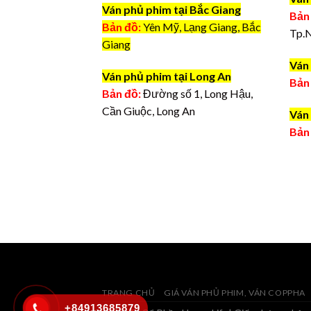
Ván phủ phim tại Bắc Giang
Bản
Bản đồ:
Yên Mỹ, Lạng Giang, Bắc
Tp.
Giang
Ván 
Ván phủ phim tại Long An
Bản
Bản đồ:
Đường số 1, Long Hậu,
Cần Giuộc, Long An
Ván 
Bản
TRANG CHỦ
GIÁ VÁN PHỦ PHIM, VÁN COPPHA
+84913685879