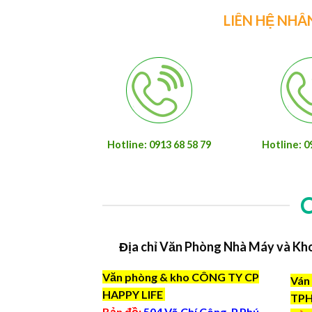
LIÊN HỆ NHÂ
Hotline: 0913 68 58 79
Hotline: 0
Địa chỉ Văn Phòng Nhà Máy và Kh
Văn phòng & kho CÔNG TY CP
Ván 
HAPPY LIFE
TP
Bản đồ:
504 Võ Chí Công, P.Phú