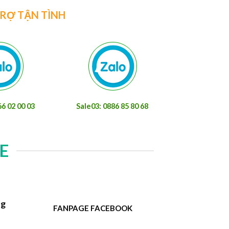
TRỢ TẬN TÌNH
66 02 00 03
Sale03: 0886 85 80 68
E
ng
FANPAGE FACEBOOK