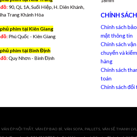
18mm
 đồ:
90, QL 1A, Suối Hiệp, H. Diên Khánh,
CHÍNH SÁCH
Nha Trang Khánh Hòa
Chính sách bảo
phủ phim tại Kiên Giang
mật thông tin
 đồ:
Phú Quốc - Kiên Giang
Chính sách vận
phủ phim tại Bình Định
chuyển và kiểm
 đồ:
Quy Nhơn - Bình Định
hàng
Chính sách tha
toán
Chính sách đổi 
VÁN ÉP NỘI THẤT, VÁN ÉP BAO BÌ, VÁN SOFA, PALLETS, VÁN SẺ THANH LV