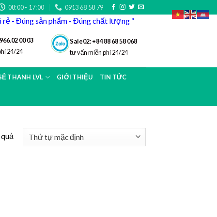
08:00 - 17:00
0913 68 58 79
iá rẻ - Đúng sản phẩm - Đúng chất lượng “
966.02 00 03
Sale02: +84 88 68 58 068
phí 24/24
tư vấn miễn phí 24/24
 SẺ THANH LVL
GIỚI THIỆU
TIN TỨC
t quả