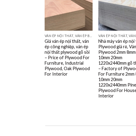
VÁN ÉP NỘI THẤT, VÁN ÉP BAO BÌ, VÁN SOFA, PALLETS, VÁN SẺ THANH LVL
Giá ván ép nội thất, ván
Nhà máy ván ép nội
ép công nghiệp, ván ép
Plywood giá rẻ, Vá
nội thất plywood gỗ sồi
Plywood 2mm 8mm
– Price of Plywood For
10mm 20mm
Furniture, Industrial
1220x2440mm gỗ t
Plywood, Oak Plywood
– Factory of Plyw
For Interior
For Furniture 2mm
10mm 20mm
1220x2440mm Pin
Plywood For Hous
Interior