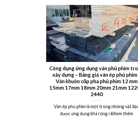
 LVL plywood
Công dụng ứng dụng ván phủ phim tr
xây dựng – Bảng giá ván ép phủ phim
uất khẩu Châu Âu,
Ván khuôn cốp pha phủ phim 12 mm
15mm 17mm 18mm 20mm 21mm 1220
Xem thêm
2440
Ván ép phủ phim là một trong những vật liệ
được ứng dụng khá rộng rãiXem thêm