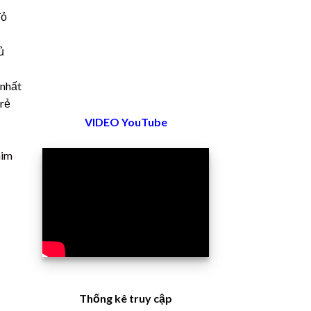
đỏ
ủ
 nhất
 rẻ
VIDEO YouTube
him
Thống kê truy cập