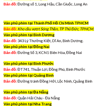
Bản đồ:
Đường số 1, Long Hậu, Cần Giuộc, Long An
Ván phủ phim tại Thành Phố Hồ Chí Minh TPHCM
Bản đồ:
Kho cầu vượt Sóng Thần, TP Thủ Đức, TPHCM.
Ván phủ phim tại Bình Dương
Bản đồ:
343 Lý Thường Kiệt, Dĩ An, Bình Dương.
Ván phủ phim tại Đồng Nai
Bản đồ:
Đường Số 3, KCN1 Biên Hòa, Đồng Nai
Ván phủ phim tại Bình Phước
Bản đồ:
ĐT741, Thuận Lợi, Đồng Phú, Bình Phước
Ván phủ phim tại Quảng Bình
Bản đồ:
Đường tránh Đồng Hới, Lộc Ninh, Quảng Bình
Ván phủ phim tại Đà Nẵng
Bản đồ:
Quận Hải Châu - Đà Nẵng
Ván phủ phim tại Nha Trang