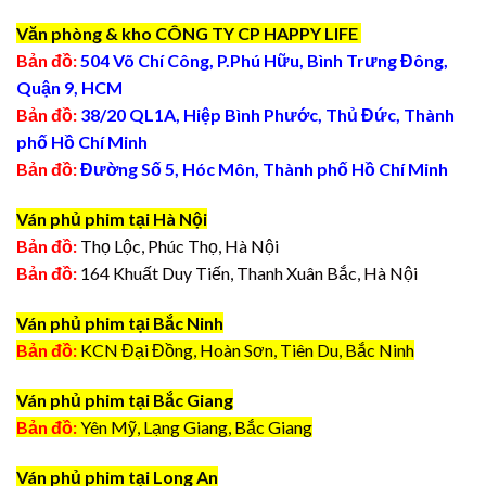
Văn phòng & kho CÔNG TY CP HAPPY LIFE
Bản đồ:
504 Võ Chí Công, P.Phú Hữu, Bình Trưng Đông,
Quận 9, HCM
Bản đồ:
38/20 QL1A, Hiệp Bình Phước, Thủ Đức, Thành
phố Hồ Chí Minh
Bản đồ:
Đường Số 5, Hóc Môn, Thành phố Hồ Chí Minh
Ván phủ phim tại Hà Nội
Bản đồ:
Thọ Lộc, Phúc Thọ, Hà Nội
Bản đồ:
164 Khuất Duy Tiến, Thanh Xuân Bắc, Hà Nội
Ván phủ phim tại Bắc Ninh
Bản đồ:
KCN Đại Đồng, Hoàn Sơn, Tiên Du, Bắc Ninh
Ván phủ phim tại Bắc Giang
Bản đồ:
Yên Mỹ, Lạng Giang, Bắc Giang
Ván phủ phim tại Long An