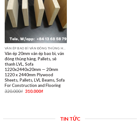
VÁN ÉP BAO BÌ VÁN ĐÓNG THÙNG HÀNG PALET SẺ THANH LVL SOFA VÁN LÓT SÀN GIÁ RẺ
Ván ép 20mm ván ép bao bì, ván
đóng thùng hàng, Pallets, sẻ
thanh LVL, Sofa
1220x2440x20mm — 20mm
1220 x 2440mm Plywood
Sheets, Pallets, LVL Beams, Sofa
For Construction and Flooring
320.000
₫
310.000
₫
TIN TỨC