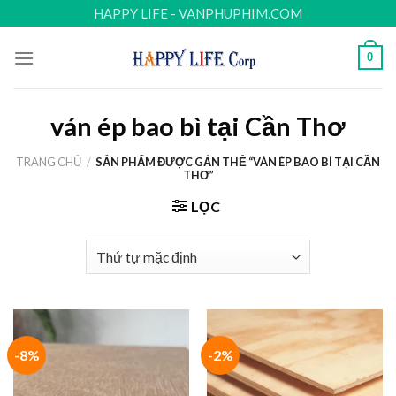
Skip
HAPPY LIFE - VANPHUPHIM.COM
to
content
0
ván ép bao bì tại Cần Thơ
TRANG CHỦ
/
SẢN PHẨM ĐƯỢC GẮN THẺ “VÁN ÉP BAO BÌ TẠI CẦN
THƠ”
LỌC
-8%
-2%