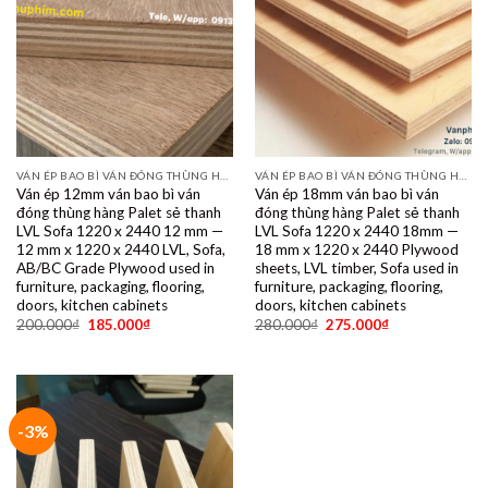
VÁN ÉP BAO BÌ VÁN ĐÓNG THÙNG HÀNG PALET SẺ THANH LVL SOFA VÁN LÓT SÀN GIÁ RẺ
VÁN ÉP BAO BÌ VÁN ĐÓNG THÙNG HÀNG PALET SẺ THANH LVL SOFA VÁN LÓT SÀN GIÁ RẺ
Ván ép 12mm ván bao bì ván
Ván ép 18mm ván bao bì ván
đóng thùng hàng Palet sẻ thanh
đóng thùng hàng Palet sẻ thanh
LVL Sofa 1220 x 2440 12 mm —
LVL Sofa 1220 x 2440 18mm —
12 mm x 1220 x 2440 LVL, Sofa,
18 mm x 1220 x 2440 Plywood
AB/BC Grade Plywood used in
sheets, LVL timber, Sofa used in
furniture, packaging, flooring,
furniture, packaging, flooring,
doors, kitchen cabinets
doors, kitchen cabinets
200.000
₫
185.000
₫
280.000
₫
275.000
₫
-3%