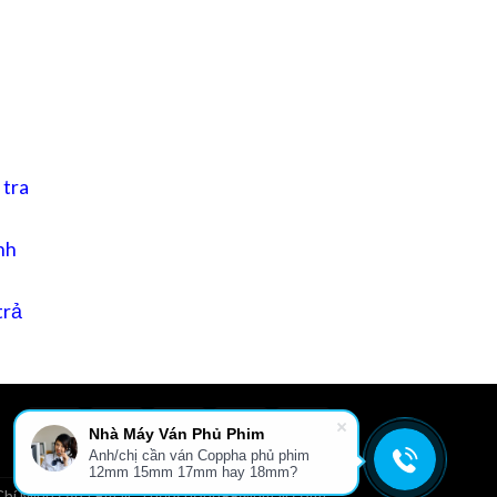
 tra
nh
trả
Nhà Máy Ván Phủ Phim
Anh/chị cần ván Coppha phủ phim
L
GIỚI THIỆU
TIN TỨC
FILE TÀI LIỆU
LIÊN HỆ
12mm 15mm 17mm hay 18mm?
hí Minh cấp.| Email: Thepcuong99@gmail.com|