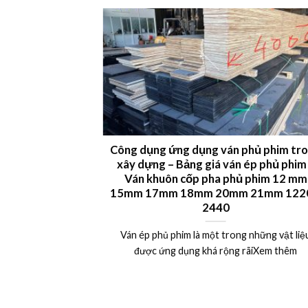
 LVL plywood
Công dụng ứng dụng ván phủ phim tr
xây dựng – Bảng giá ván ép phủ phim
uất khẩu Châu Âu,
Ván khuôn cốp pha phủ phim 12 mm
15mm 17mm 18mm 20mm 21mm 1220
Xem thêm
2440
Ván ép phủ phim là một trong những vật liệ
được ứng dụng khá rộng rãiXem thêm