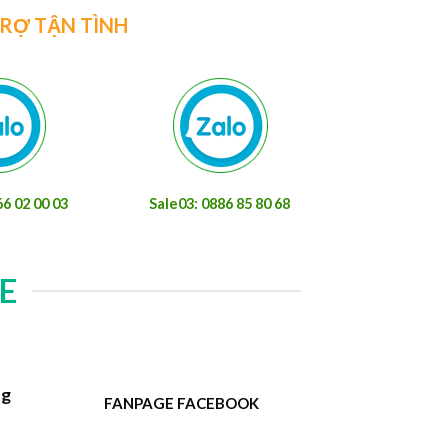
TRỢ TẬN TÌNH
66 02 00 03
Sale03: 0886 85 80 68
E
ng
FANPAGE FACEBOOK