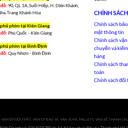
 đồ:
90, QL 1A, Suối Hiệp, H. Diên Khánh,
CHÍNH SÁCH
Nha Trang Khánh Hòa
Chính sách bảo
phủ phim tại Kiên Giang
mật thông tin
 đồ:
Phú Quốc - Kiên Giang
Chính sách vận
phủ phim tại Bình Định
chuyển và kiểm
 đồ:
Quy Nhơn - Bình Định
hàng
Chính sách tha
toán
Chính sách đổi 
VÁN ÉP NỘI THẤT, VÁN ÉP BAO BÌ, VÁN SOFA, PALLETS, VÁN SẺ THANH LV
 Kinh Doanh số: 0314218790 do Sở Kế hoạch và Đầu tư Thành phố Hồ C