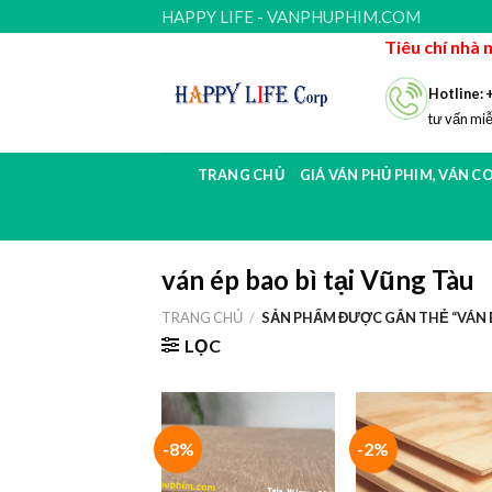
Skip
HAPPY LIFE - VANPHUPHIM.COM
to
Tiêu chí nhà 
content
Hotline: 
tư vấn miễ
TRANG CHỦ
GIÁ VÁN PHỦ PHIM, VÁN C
ván ép bao bì tại Vũng Tàu
TRANG CHỦ
/
SẢN PHẨM ĐƯỢC GẮN THẺ “VÁN É
LỌC
-8%
-2%