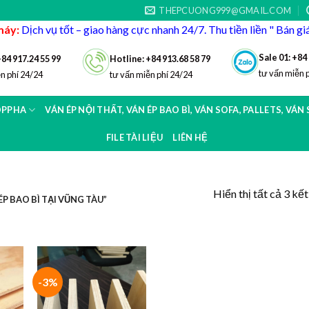
THEPCUONG999@GMAIL.COM
máy:
Dịch vụ tốt – giao hàng cực nhanh 24/7. Thu tiền liền " Bán g
Sale 01: +84
+84 917.24 55 99
Hotline: +84 913.68 58 79
tư vấn miễn 
n phí 24/24
tư vấn miễn phí 24/24
OPPHA
VÁN ÉP NỘI THẤT, VÁN ÉP BAO BÌ, VÁN SOFA, PALLETS, VÁN
FILE TÀI LIỆU
LIÊN HỆ
Hiển thị tất cả 3 kế
P BAO BÌ TẠI VŨNG TÀU”
-3%