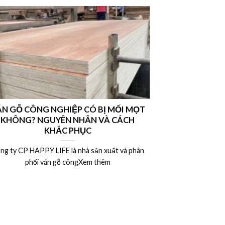
N GỖ CÔNG NGHIỆP CÓ BỊ MỐI MỌT
Nên chọn vá
KHÔNG? NGUYÊN NHÂN VÀ CÁCH
hay ván MDF l
KHẮC PHỤC
ng ty CP HAPPY LIFE là nhà sản xuất và phân
Công ty CP HAP
phối ván gỗ côngXem thêm
phân 