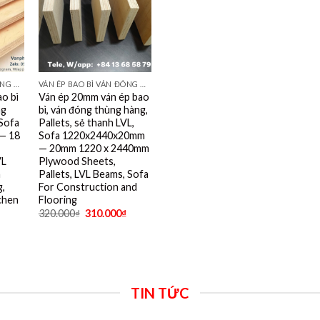
VÁN ÉP BAO BÌ VÁN ĐÓNG THÙNG HÀNG PALET SẺ THANH LVL SOFA VÁN LÓT SÀN GIÁ RẺ
VÁN ÉP BAO BÌ VÁN ĐÓNG THÙNG HÀNG PALET SẺ THANH LVL SOFA VÁN LÓT SÀN GIÁ RẺ
o bì
Ván ép 20mm ván ép bao
ng
bì, ván đóng thùng hàng,
 Sofa
Pallets, sẻ thanh LVL,
— 18
Sofa 1220x2440x20mm
— 20mm 1220 x 2440mm
VL
Plywood Sheets,
n
Pallets, LVL Beams, Sofa
g,
For Construction and
tchen
Flooring
320.000
₫
310.000
₫
TIN TỨC