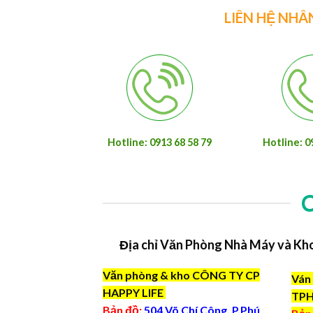
LIÊN HỆ NHÂ
Hotline: 0913 68 58 79
Hotline: 0
Địa chỉ Văn Phòng Nhà Máy và Kh
Văn phòng & kho CÔNG TY CP
Ván 
HAPPY LIFE
TP
Bản đồ:
504 Võ Chí Công, P.Phú