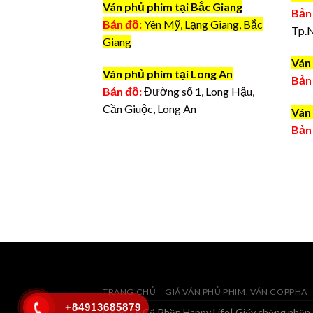
Ván phủ phim tại Bắc Giang
Bản
Bản đồ:
Yên Mỹ, Lạng Giang, Bắc
Tp.
Giang
Ván 
Ván phủ phim tại Long An
Bản
Bản đồ:
Đường số 1, Long Hậu,
Cần Giuộc, Long An
Ván 
Bản
TRANG CHỦ
GIÁ VÁN PHỦ PHIM, VÁN COPPHA
+84913685879
Công Ty Cổ Phần Happy Life| Giấy chứng nhận