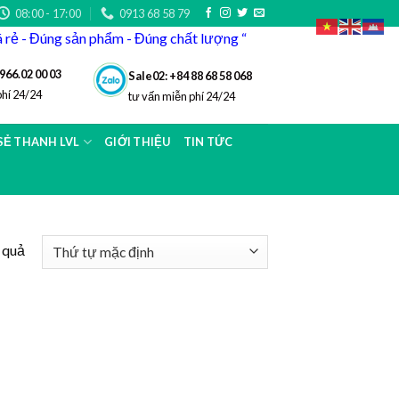
08:00 - 17:00
0913 68 58 79
iá rẻ - Đúng sản phẩm - Đúng chất lượng “
966.02 00 03
Sale02: +84 88 68 58 068
phí 24/24
tư vấn miễn phí 24/24
 SẺ THANH LVL
GIỚI THIỆU
TIN TỨC
t quả