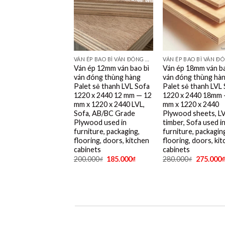
VÁN ÉP BAO BÌ VÁN ĐÓNG THÙNG HÀNG PALET SẺ THANH LVL SOFA VÁN LÓT SÀN GIÁ RẺ
Ván ép 12mm ván bao bì
Ván ép 18mm ván ba
ván đóng thùng hàng
ván đóng thùng hà
Palet sẻ thanh LVL Sofa
Palet sẻ thanh LVL
1220 x 2440 12 mm — 12
1220 x 2440 18mm 
mm x 1220 x 2440 LVL,
mm x 1220 x 2440
Sofa, AB/BC Grade
Plywood sheets, L
Plywood used in
timber, Sofa used i
furniture, packaging,
furniture, packagin
flooring, doors, kitchen
flooring, doors, ki
cabinets
cabinets
200.000
₫
185.000
₫
280.000
₫
275.000
₫