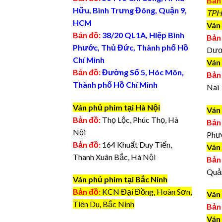
Bản
Hữu, Bình Trưng Đông, Quận 9,
TPH
HCM
Ván 
Bản đồ:
38/20 QL1A, Hiệp Bình
Bản
Phước, Thủ Đức, Thành phố Hồ
Dươ
Chí Minh
Ván
Bản đồ:
Đường Số 5, Hóc Môn,
Bản
Thành phố Hồ Chí Minh
Nai
Ván phủ phim tại Hà Nội
Ván
Bản đồ:
Thọ Lộc, Phúc Thọ, Hà
Bản
Nội
Phư
Bản đồ:
164 Khuất Duy Tiến,
Ván
Thanh Xuân Bắc, Hà Nội
Bản
Quả
Ván phủ phim tại Bắc Ninh
Bản đồ:
KCN Đại Đồng, Hoàn Sơn,
Ván
Tiên Du, Bắc Ninh
Bản
Ván