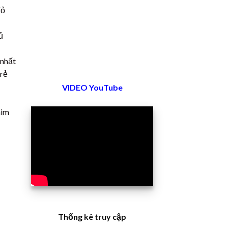
đỏ
ủ
 nhất
 rẻ
VIDEO YouTube
him
Thống kê truy cập