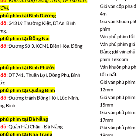
 đồ:
Kho cầu vượt Sóng Thần, TP Thủ Đức,
Giá ván cốp pha 
CM.
4m
phủ phim tại Bình Dương
Giá ván khuôn ph
 đồ:
343 Lý Thường Kiệt, Dĩ An, Bình
phim
ng.
Ván phủ phim tốt
 phủ phim tại Đồng Nai
Ván phủ phim giá
 đồ:
Đường Số 3, KCN1 Biên Hòa, Đồng
Bảng giá ván phủ
phim Tekcom
Ván khuôn phủ p
 phủ phim tại Bình Phước
tốt nhất
 đồ:
ĐT741, Thuận Lợi, Đồng Phú, Bình
Giá ván phủ phim
ớc
12mm
 phủ phim tại Quảng Bình
Giá ván phủ phim
 đồ:
Đường tránh Đồng Hới, Lộc Ninh,
15mm
ng Bình
Giá ván phủ phim
 phủ phim tại Đà Nẵng
17mm
 đồ:
Quận Hải Châu - Đà Nẵng
Giá ván phủ phim
 phủ phim tại Nha Trang
18mm