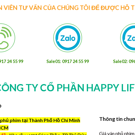
N VIÊN TƯ VẤN CỦA CHÚNG TÔI ĐỂ ĐƯỢC HỖ 
917 24 55 99
Sale01: 0917 24 55 99
Sale02: 09
CÔNG TY CỔ PHẦN HAPPY LIF
o
Thông tin chu
phủ phim tại Thành Phố Hồ Chí Minh
HCM
Giá ván phủ phim