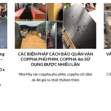
ong
CÁC BIỆN PHÁP CÁCH BẢO QUẢN VÁN
VÁ
 –
COPPHA PHỦ PHIM, COPPHA 4m SỬ
DỤNG ĐƯỢC NHIỀU LẦN
 x
Nhà Máy ván coppha phủ phim, coppha cột dầm
Cô
đà 4m giá rẻ nhất thịXem thêm
u