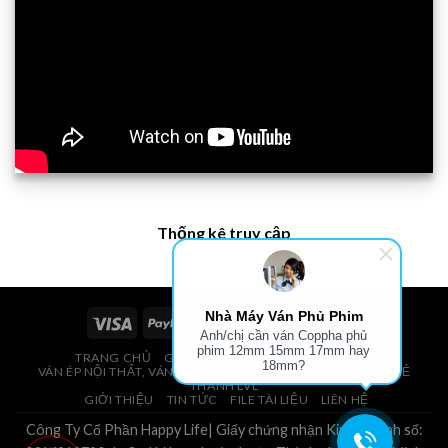
Thống kê truy cập
Nhà Máy Ván Phủ Phim
Anh/chị cần ván Coppha phủ
phim 12mm 15mm 17mm hay
TRANG CHỦ
GIÁ VÁN PHỦ PHIM, VÁN COPPHA
18mm?
VÁN ÉP NỘI THẤT, VÁN ÉP BAO BÌ, VÁN SOFA, PALLETS, VÁN SẺ
THANH LVL
GIỚI THIỆU
TIN TỨC
FILE TÀI LIỆU
LIÊN HỆ
Công Ty Cổ Phần Happy Life| Giấy chứng nhận Kinh Doanh số: