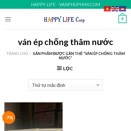
Skip
HAPPY LIFE - VANPHUPHIM.COM
to
content
0
ván ép chống thâm nước
TRANG CHỦ
/
SẢN PHẨM ĐƯỢC GẮN THẺ “VÁN ÉP CHỐNG THÂM
NƯỚC”
LỌC
-7%