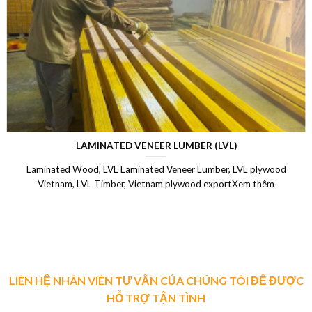
LAMINATED VENEER LUMBER (LVL)
Laminated Wood, LVL Laminated Veneer Lumber, LVL plywood
Vietnam, LVL Timber, Vietnam plywood exportXem thêm
LIÊN HỆ NHÂN VIÊN TƯ VẤN CỦA CHÚNG TÔI ĐỂ ĐƯỢC
HỖ TRỢ TẬN TÌNH