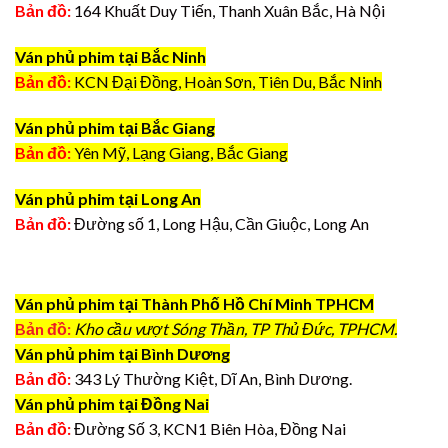
Bản đồ:
164 Khuất Duy Tiến, Thanh Xuân Bắc, Hà Nội
Ván phủ phim tại Bắc Ninh
Bản đồ:
KCN Đại Đồng, Hoàn Sơn, Tiên Du, Bắc Ninh
Ván phủ phim tại Bắc Giang
Bản đồ:
Yên Mỹ, Lạng Giang, Bắc Giang
Ván phủ phim tại Long An
Bản đồ:
Đường số 1, Long Hậu, Cần Giuộc, Long An
Ván phủ phim tại Thành Phố Hồ Chí Minh TPHCM
Bản đồ:
Kho cầu vượt Sóng Thần, TP Thủ Đức, TPHCM.
Ván phủ phim tại Bình Dương
Bản đồ:
343 Lý Thường Kiệt, Dĩ An, Bình Dương.
Ván phủ phim tại Đồng Nai
Bản đồ:
Đường Số 3, KCN1 Biên Hòa, Đồng Nai