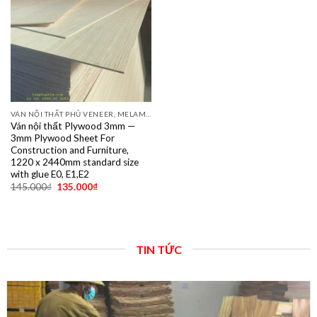
VÁN NỘI THẤT PHỦ VENEER, MELAMINE, LAMINATE, PLYWOOD BINTANGOR, PITAGO, OKUME, BIRCH, POPLAR, SỒI, ÓC CHÓ, THÔNG, XOAN ĐÀO....
Ván nội thất Plywood 3mm —
3mm Plywood Sheet For
Construction and Furniture,
1220 x 2440mm standard size
with glue E0, E1,E2
145.000
₫
135.000
₫
TIN TỨC