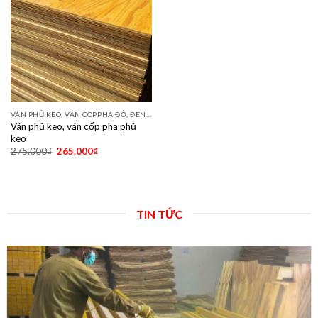
VÁN PHỦ KEO, VÁN COPPHA ĐỎ, ĐEN, VÀNG
Ván phủ keo, ván cốp pha phủ
keo
275.000
₫
265.000
₫
TIN TỨC