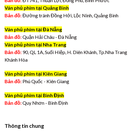
Bản đồ:
ĐT741, Thuận Lợi, Đồng Phú, Bình Phước
Ván phủ phim tại Quảng Bình
Bản đồ:
Đường tránh Đồng Hới, Lộc Ninh, Quảng Bình
Ván phủ phim tại Đà Nẵng
Bản đồ:
Quận Hải Châu - Đà Nẵng
Ván phủ phim tại Nha Trang
Bản đồ:
90, QL 1A, Suối Hiệp, H. Diên Khánh, Tp.Nha Trang
Khánh Hòa
Ván phủ phim tại Kiên Giang
Bản đồ:
Phú Quốc - Kiên Giang
Ván phủ phim tại Bình Định
Bản đồ:
Quy Nhơn - Bình Định
Thông tin chung