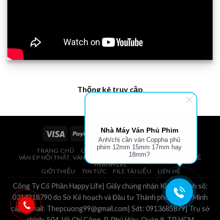
Thống kê truy cập
Nhà Máy Ván Phủ Phim
Anh/chị cần ván Coppha phủ
phim 12mm 15mm 17mm hay
TRANG CHỦ
GIÁ VÁN PHỦ PHIM, VÁN COPPHA
18mm?
VÁN ÉP NỘI THẤT, VÁN ÉP BAO BÌ, VÁN SOFA, PALLETS, VÁN SẺ
THANH LVL
GIỚI THIỆU
TIN TỨC
FILE TÀI LIỆU
LIÊN HỆ
Công Ty Cổ Phần Happy Life| Giấy chứng nhận Kinh Doanh số:
0314218790 do Sở Kế hoạch và Đầu tư Thành phố Hồ Chí Minh
cấp.| Email: Thepcuong99@gmail.com| Sđt: 0913685879| Trụ sở
chính: 504, Võ Chí Công, P. Phú Hữu, Quận 9, TP HCM