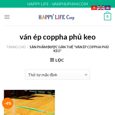
Skip
HAPPY LIFE - VANPHUPHIM.COM
to
content
0
ván ép coppha phủ keo
TRANG CHỦ
/
SẢN PHẨM ĐƯỢC GẮN THẺ “VÁN ÉP COPPHA PHỦ
KEO”
LỌC
-4%