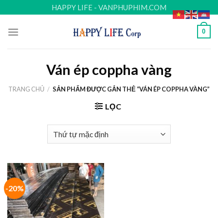
Skip
HAPPY LIFE - VANPHUPHIM.COM
to
content
0
Ván ép coppha vàng
TRANG CHỦ
/
SẢN PHẨM ĐƯỢC GẮN THẺ “VÁN ÉP COPPHA VÀNG”
LỌC
-20%