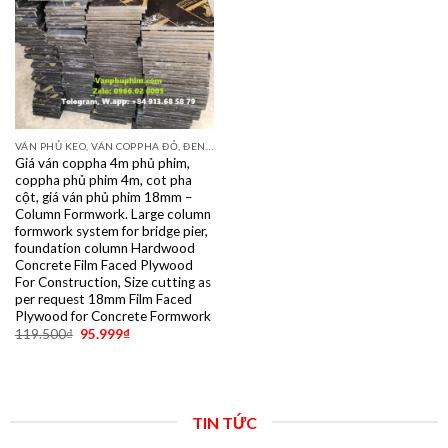
VÁN PHỦ KEO, VÁN COPPHA ĐỎ, ĐEN, VÀNG
Giá ván coppha 4m phủ phim,
coppha phủ phim 4m, cot pha
cột, giá ván phủ phim 18mm –
Column Formwork. Large column
formwork system for bridge pier,
foundation column Hardwood
Concrete Film Faced Plywood
For Construction, Size cutting as
per request 18mm Film Faced
Plywood for Concrete Formwork
119.500
₫
95.999
₫
TIN TỨC