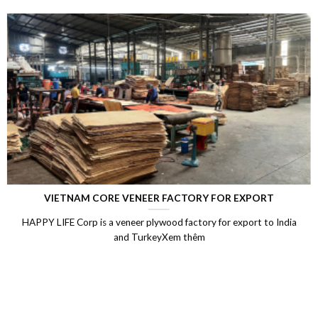
RT
LAMINATED VENEER LUMBER (LVL)
o India
Laminated Wood, LVL Laminated Veneer Lumber, LVL 
Vietnam, LVL Timber, Vietnam plywood exportXem