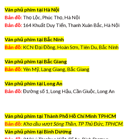
Ván phủ phim tại Hà Nội
Bản đồ:
Thọ Lộc, Phúc Thọ, Hà Nội
Bản đồ:
164 Khuất Duy Tiến, Thanh Xuân Bắc, Hà Nội
Ván phủ phim tại Bắc Ninh
Bản đồ:
KCN Đại Đồng, Hoàn Sơn, Tiên Du, Bắc Ninh
Ván phủ phim tại Bắc Giang
Bản đồ:
Yên Mỹ, Lạng Giang, Bắc Giang
Ván phủ phim tại Long An
Bản đồ:
Đường số 1, Long Hậu, Cần Giuộc, Long An
Ván phủ phim tại Thành Phố Hồ Chí Minh TPHCM
Bản đồ:
Kho cầu vượt Sóng Thần, TP Thủ Đức, TPHCM.
Ván phủ phim tại Bình Dương