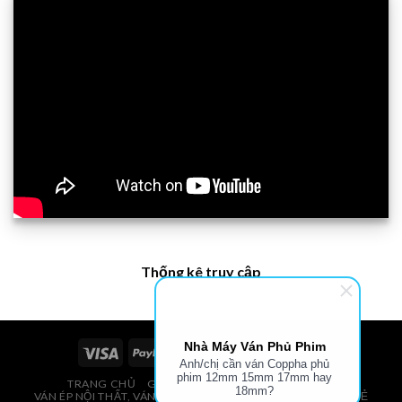
Thống kê truy cập
Nhà Máy Ván Phủ Phim
Anh/chị cần ván Coppha phủ
phim 12mm 15mm 17mm hay
TRANG CHỦ
GIÁ VÁN PHỦ PHIM, VÁN COPPHA
18mm?
VÁN ÉP NỘI THẤT, VÁN ÉP BAO BÌ, VÁN SOFA, PALLETS, VÁN SẺ