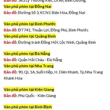
Bản đồ:
343 Lý Thường Kiệt, Dĩ An, Bình Dương.
Ván phủ phim tại Đồng Nai
Bản đồ:
Đường Số 3, KCN1 Biên Hòa, Đồng Nai
Ván phủ phim tại Bình Phước
Bản đồ:
ĐT741, Thuận Lợi, Đồng Phú, Bình Phước
Ván phủ phim tại Quảng Bình
Bản đồ:
Đường tránh Đồng Hới, Lộc Ninh, Quảng Bình
Ván phủ phim tại Đà Nẵng
Bản đồ:
Quận Hải Châu - Đà Nẵng
Ván phủ phim tại Nha Trang
Bản đồ:
90, QL 1A, Suối Hiệp, H. Diên Khánh, Tp.Nha Trang
Khánh Hòa
Ván phủ phim tại Kiên Giang
Bản đồ:
Phú Quốc - Kiên Giang
Ván phủ phim tại Bình Định