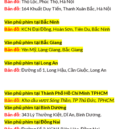
Bản đồ:
Thọ Lộc, Phúc Thọ, Hà Nội
Bản đồ:
164 Khuất Duy Tiến, Thanh Xuân Bắc, Hà Nội
Ván phủ phim tại Bắc Ninh
Bản đồ:
KCN Đại Đồng, Hoàn Sơn, Tiên Du, Bắc Ninh
Ván phủ phim tại Bắc Giang
Bản đồ:
Yên Mỹ, Lạng Giang, Bắc Giang
Ván phủ phim tại Long An
Bản đồ:
Đường số 1, Long Hậu, Cần Giuộc, Long An
Ván phủ phim tại Thành Phố Hồ Chí Minh TPHCM
Bản đồ:
Kho cầu vượt Sóng Thần, TP Thủ Đức, TPHCM.
Ván phủ phim tại Bình Dương
Bản đồ:
343 Lý Thường Kiệt, Dĩ An, Bình Dương.
Ván phủ phim tại Đồng Nai
Bản đồ:
Đường Số 3, KCN1 Biên Hòa, Đồng Nai