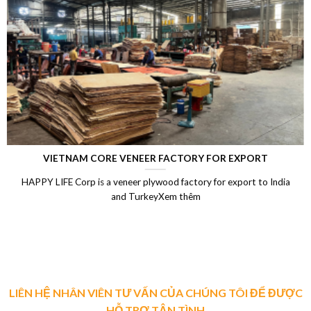
VIETNAM CORE VENEER FACTORY FOR EXPORT
HAPPY LIFE Corp is a veneer plywood factory for export to India
and TurkeyXem thêm
LIÊN HỆ NHÂN VIÊN TƯ VẤN CỦA CHÚNG TÔI ĐỂ ĐƯỢC
HỖ TRỢ TẬN TÌNH