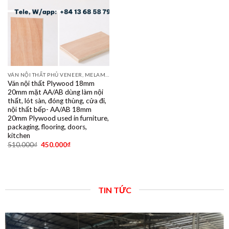
VÁN NỘI THẤT PHỦ VENEER, MELAMINE, LAMINATE, PLYWOOD BINTANGOR, PITAGO, OKUME, BIRCH, POPLAR, SỒI, ÓC CHÓ, THÔNG, XOAN ĐÀO....
Ván nội thất Plywood 18mm
20mm mặt AA/AB dùng làm nội
thất, lót sàn, đóng thùng, cửa đi,
nội thất bếp- AA/AB 18mm
20mm Plywood used in furniture,
packaging, flooring, doors,
kitchen
510.000
₫
450.000
₫
TIN TỨC