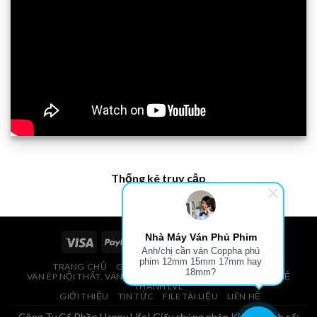
Thống kê truy cập
Nhà Máy Ván Phủ Phim
Anh/chị cần ván Coppha phủ
phim 12mm 15mm 17mm hay
TRANG CHỦ
GIÁ VÁN PHỦ PHIM, VÁN COPPHA
18mm?
VÁN ÉP NỘI THẤT, VÁN ÉP BAO BÌ, VÁN SOFA, PALLETS, VÁN SẺ
THANH LVL
GIỚI THIỆU
TIN TỨC
FILE TÀI LIỆU
LIÊN HỆ