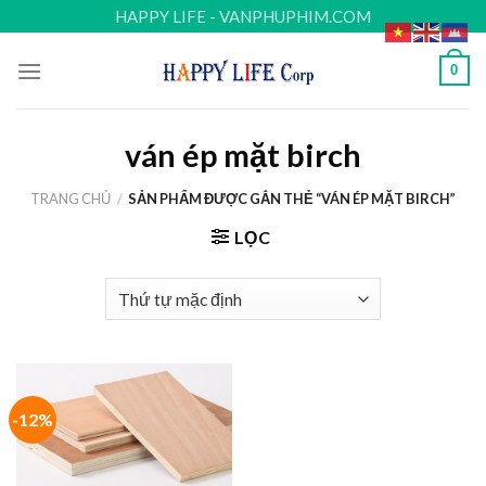
Skip
HAPPY LIFE - VANPHUPHIM.COM
to
content
0
ván ép mặt birch
TRANG CHỦ
/
SẢN PHẨM ĐƯỢC GẮN THẺ “VÁN ÉP MẶT BIRCH”
LỌC
-12%