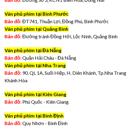
Ván phủ phim tại Bình Phước
Bản đồ:
ĐT741, Thuận Lợi, Đồng Phú, Bình Phước
Ván phủ phim tại Quảng Bình
Bản đồ:
Đường tránh Đồng Hới, Lộc Ninh, Quảng Bình
Ván phủ phim tại Đà Nẵng
Bản đồ:
Quận Hải Châu - Đà Nẵng
Ván phủ phim tại Nha Trang
Bản đồ:
90, QL 1A, Suối Hiệp, H. Diên Khánh, Tp.Nha Trang
Khánh Hòa
Ván phủ phim tại Kiên Giang
Bản đồ:
Phú Quốc - Kiên Giang
Ván phủ phim tại Bình Định
Bản đồ:
Quy Nhơn - Bình Định