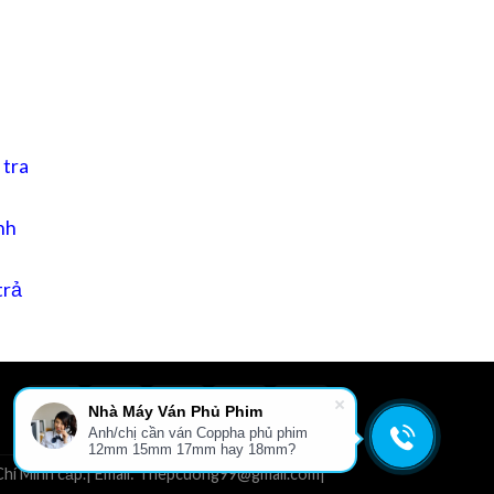
 tra
nh
trả
Nhà Máy Ván Phủ Phim
Anh/chị cần ván Coppha phủ phim
L
GIỚI THIỆU
TIN TỨC
FILE TÀI LIỆU
LIÊN HỆ
12mm 15mm 17mm hay 18mm?
hí Minh cấp.| Email: Thepcuong99@gmail.com|