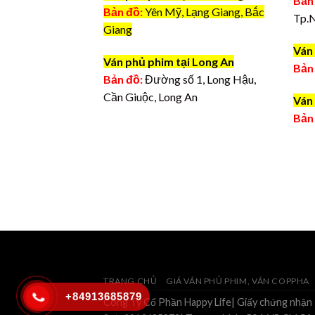
Bản
Bản đồ:
Yên Mỹ, Lạng Giang, Bắc
Tp.
Giang
Ván 
Ván phủ phim tại Long An
Bản
Bản đồ:
Đường số 1, Long Hậu,
Cần Giuộc, Long An
Ván 
Bản
TRANG CHỦ
GIÁ VÁN PHỦ PHIM, VÁN COPPHA
+84913685879
Công Ty Cổ Phần Happy Life| Giấy chứng nhận