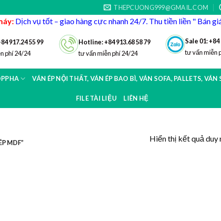
THEPCUONG999@GMAIL.COM
máy:
Dịch vụ tốt – giao hàng cực nhanh 24/7. Thu tiền liền " Bán g
Sale 01: +84
+84 917.24 55 99
Hotline: +84 913.68 58 79
tư vấn miễn 
n phí 24/24
tư vấn miễn phí 24/24
OPPHA
VÁN ÉP NỘI THẤT, VÁN ÉP BAO BÌ, VÁN SOFA, PALLETS, VÁN
FILE TÀI LIỆU
LIÊN HỆ
Hiển thị kết quả duy 
ÉP MDF”