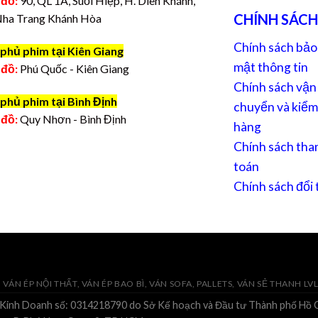
 đồ:
90, QL 1A, Suối Hiệp, H. Diên Khánh,
CHÍNH SÁCH
Nha Trang Khánh Hòa
Chính sách bảo
phủ phim tại Kiên Giang
mật thông tin
 đồ:
Phú Quốc - Kiên Giang
Chính sách vận
phủ phim tại Bình Định
chuyển và kiểm
 đồ:
Quy Nhơn - Bình Định
hàng
Chính sách tha
toán
Chính sách đổi 
VÁN ÉP NỘI THẤT, VÁN ÉP BAO BÌ, VÁN SOFA, PALLETS, VÁN SẺ THANH LV
 Kinh Doanh số: 0314218790 do Sở Kế hoạch và Đầu tư Thành phố Hồ C