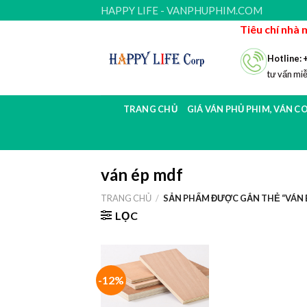
Skip
HAPPY LIFE - VANPHUPHIM.COM
to
Tiêu chí nhà 
content
Hotline: 
tư vấn miễ
TRANG CHỦ
GIÁ VÁN PHỦ PHIM, VÁN C
ván ép mdf
TRANG CHỦ
/
SẢN PHẨM ĐƯỢC GẮN THẺ “VÁN 
LỌC
-12%