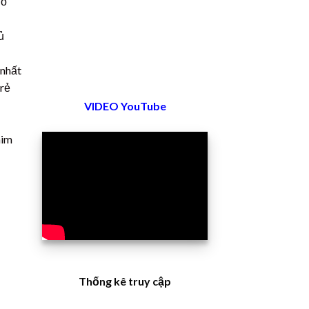
đỏ
ủ
 nhất
 rẻ
VIDEO YouTube
him
Thống kê truy cập