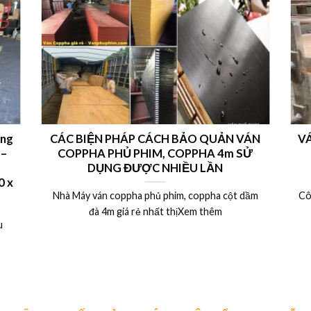
ong
CÁC BIỆN PHÁP CÁCH BẢO QUẢN VÁN
VÁ
 –
COPPHA PHỦ PHIM, COPPHA 4m SỬ
DỤNG ĐƯỢC NHIỀU LẦN
 x
Nhà Máy ván coppha phủ phim, coppha cột dầm
Cô
đà 4m giá rẻ nhất thịXem thêm
u