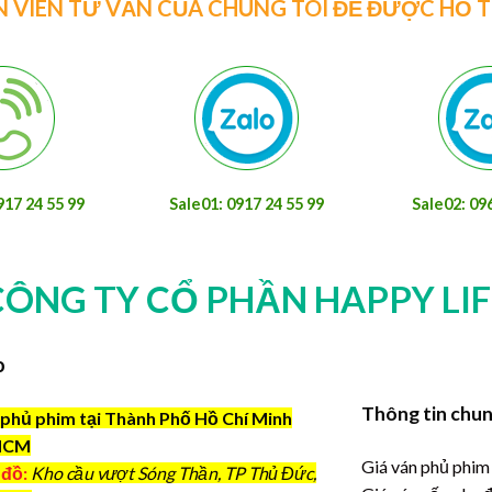
N VIÊN TƯ VẤN CỦA CHÚNG TÔI ĐỂ ĐƯỢC HỖ 
917 24 55 99
Sale01: 0917 24 55 99
Sale02: 09
CÔNG TY CỔ PHẦN HAPPY LIF
o
Thông tin chu
phủ phim tại Thành Phố Hồ Chí Minh
HCM
Giá ván phủ phim
 đồ:
Kho cầu vượt Sóng Thần, TP Thủ Đức,