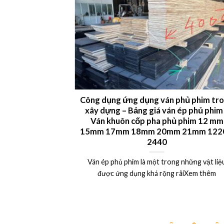
 LVL plywood
Công dụng ứng dụng ván phủ phim tr
xây dựng – Bảng giá ván ép phủ phim
uất khẩu Châu Âu,
Ván khuôn cốp pha phủ phim 12 mm
15mm 17mm 18mm 20mm 21mm 1220
Xem thêm
2440
Ván ép phủ phim là một trong những vật liệ
được ứng dụng khá rộng rãiXem thêm