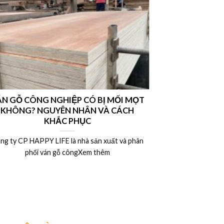
N GỖ CÔNG NGHIỆP CÓ BỊ MỐI MỌT
Nên chọn vá
KHÔNG? NGUYÊN NHÂN VÀ CÁCH
hay ván MDF l
KHẮC PHỤC
ng ty CP HAPPY LIFE là nhà sản xuất và phân
Công ty CP HAP
phối ván gỗ côngXem thêm
phân 