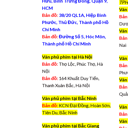
Hữu, Bình Trưng Đông, Quận 9,
TPH
HCM
Ván 
Bản đồ:
38/20 QL1A, Hiệp Bình
Bản
Phước, Thủ Đức, Thành phố Hồ
Dươ
Chí Minh
Ván
Bản đồ:
Đường Số 5, Hóc Môn,
Bản
Thành phố Hồ Chí Minh
Nai
Ván phủ phim tại Hà Nội
Ván
Bản đồ:
Thọ Lộc, Phúc Thọ, Hà
Bản
Nội
Phư
Bản đồ:
164 Khuất Duy Tiến,
Ván
Thanh Xuân Bắc, Hà Nội
Bản
Quả
Ván phủ phim tại Bắc Ninh
Bản đồ:
KCN Đại Đồng, Hoàn Sơn,
Ván
Tiên Du, Bắc Ninh
Bản
Ván
Ván phủ phim tại Bắc Giang