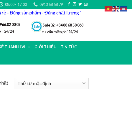
08:00 - 17:00
0913 68 58 79
iá rẻ - Đúng sản phẩm - Đúng chất lượng “
966.02 00 03
Sale02: +84 88 68 58 068
phí 24/24
tư vấn miễn phí 24/24
 SẺ THANH LVL
GIỚI THIỆU
TIN TỨC
nhất