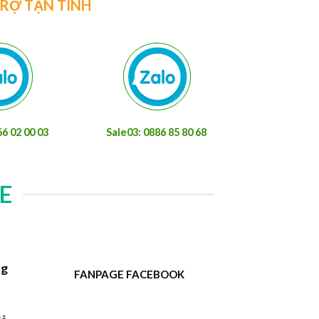
TRỢ TẬN TÌNH
66 02 00 03
Sale03: 0886 85 80 68
E
ng
FANPAGE FACEBOOK