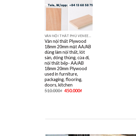
VÁN NỘI THẤT PHỦ VENEER, MELAMINE, LAMINATE, PLYWOOD BINTANGOR, PITAGO, OKUME, BIRCH, POPLAR, SỒI, ÓC CHÓ, THÔNG, XOAN ĐÀO....
Ván nội thất Plywood
18mm 20mm mặt AA/AB
dùng làm nội thất, lót
sàn, đóng thùng, cửa đi,
nội thất bếp- AA/AB
18mm 20mm Plywood
used in furniture,
packaging, flooring,
doors, kitchen
510.000
₫
450.000
₫