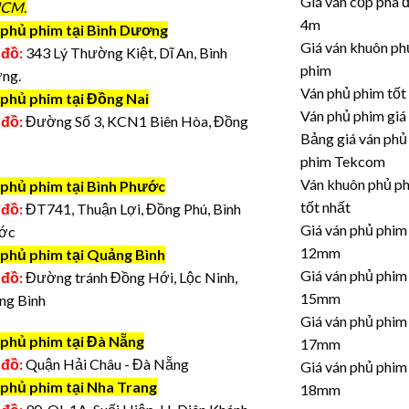
Giá ván cốp pha 
CM.
4m
phủ phim tại Bình Dương
Giá ván khuôn ph
 đồ:
343 Lý Thường Kiệt, Dĩ An, Bình
phim
ng.
Ván phủ phim tốt
 phủ phim tại Đồng Nai
Ván phủ phim giá
 đồ:
Đường Số 3, KCN1 Biên Hòa, Đồng
Bảng giá ván phủ
phim Tekcom
Ván khuôn phủ p
 phủ phim tại Bình Phước
tốt nhất
 đồ:
ĐT741, Thuận Lợi, Đồng Phú, Bình
Giá ván phủ phim
ớc
12mm
 phủ phim tại Quảng Bình
Giá ván phủ phim
 đồ:
Đường tránh Đồng Hới, Lộc Ninh,
15mm
ng Bình
Giá ván phủ phim
 phủ phim tại Đà Nẵng
17mm
 đồ:
Quận Hải Châu - Đà Nẵng
Giá ván phủ phim
 phủ phim tại Nha Trang
18mm