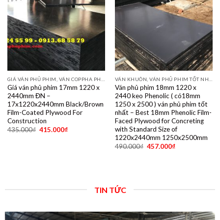
GIÁ VÁN PHỦ PHIM, VÁN COPPHA PHỦ PHIM GIÁ RẺ
VÁN KHUÔN, VÁN PHỦ PHIM TỐT NHẤT DÙNG 10- 15 LẦN
Giá ván phủ phim 17mm 1220 x
Ván phủ phim 18mm 1220 x
2440mm ĐN –
2440 keo Phenolic ( có18mm
17x1220x2440mm Black/Brown
1250 x 2500 ) ván phủ phim tốt
Film-Coated Plywood For
nhất – Best 18mm Phenolic Film-
Construction
Faced Plywood for Concreting
with Standard Size of
435.000
₫
415.000
₫
1220x2440mm 1250x2500mm
490.000
₫
457.000
₫
TIN TỨC