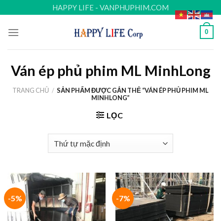
Skip
HAPPY LIFE - VANPHUPHIM.COM
to
content
0
Ván ép phủ phim ML MinhLong
TRANG CHỦ
/
SẢN PHẨM ĐƯỢC GẮN THẺ “VÁN ÉP PHỦ PHIM ML
MINHLONG”
LỌC
-5%
-7%