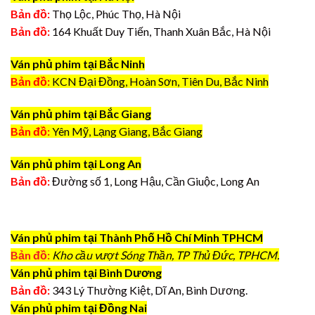
Bản đồ:
Thọ Lộc, Phúc Thọ, Hà Nội
Bản đồ:
164 Khuất Duy Tiến, Thanh Xuân Bắc, Hà Nội
Ván phủ phim tại Bắc Ninh
Bản đồ:
KCN Đại Đồng, Hoàn Sơn, Tiên Du, Bắc Ninh
Ván phủ phim tại Bắc Giang
Bản đồ:
Yên Mỹ, Lạng Giang, Bắc Giang
Ván phủ phim tại Long An
Bản đồ:
Đường số 1, Long Hậu, Cần Giuộc, Long An
Ván phủ phim tại Thành Phố Hồ Chí Minh TPHCM
Bản đồ:
Kho cầu vượt Sóng Thần, TP Thủ Đức, TPHCM.
Ván phủ phim tại Bình Dương
Bản đồ:
343 Lý Thường Kiệt, Dĩ An, Bình Dương.
Ván phủ phim tại Đồng Nai