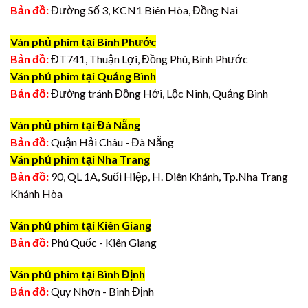
Bản đồ:
Đường Số 3, KCN1 Biên Hòa, Đồng Nai
Ván phủ phim tại Bình Phước
Bản đồ:
ĐT741, Thuận Lợi, Đồng Phú, Bình Phước
Ván phủ phim tại Quảng Bình
Bản đồ:
Đường tránh Đồng Hới, Lộc Ninh, Quảng Bình
Ván phủ phim tại Đà Nẵng
Bản đồ:
Quận Hải Châu - Đà Nẵng
Ván phủ phim tại Nha Trang
Bản đồ:
90, QL 1A, Suối Hiệp, H. Diên Khánh, Tp.Nha Trang
Khánh Hòa
Ván phủ phim tại Kiên Giang
Bản đồ:
Phú Quốc - Kiên Giang
Ván phủ phim tại Bình Định
Bản đồ:
Quy Nhơn - Bình Định