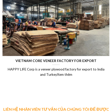
ORT
LAMINATED VENEER LUMBER (LVL)
 to India
Laminated Wood, LVL Laminated Veneer Lumber, LV
Vietnam, LVL Timber, Vietnam plywood exportX
LIÊN HỆ NHÂN VIÊN TƯ VẤN CỦA CHÚNG TÔI ĐỂ ĐƯỢC