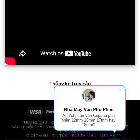
Thống kê truy cập
Nhà Máy Ván Phủ Phim
Anh/chị cần ván Coppha phủ
phim 12mm 15mm 17mm hay
TRANG CHỦ
GIÁ VÁN PHỦ PHIM, VÁN COPPHA
18mm?
VÁN ÉP NỘI THẤT, VÁN ÉP BAO BÌ, VÁN SOFA, PALLETS, VÁN SẺ
THANH LVL
GIỚI THIỆU
TIN TỨC
FILE TÀI LIỆU
LIÊN HỆ