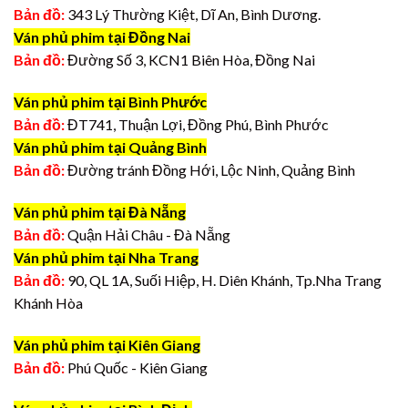
Bản đồ:
343 Lý Thường Kiệt, Dĩ An, Bình Dương.
Ván phủ phim tại Đồng Nai
Bản đồ:
Đường Số 3, KCN1 Biên Hòa, Đồng Nai
Ván phủ phim tại Bình Phước
Bản đồ:
ĐT741, Thuận Lợi, Đồng Phú, Bình Phước
Ván phủ phim tại Quảng Bình
Bản đồ:
Đường tránh Đồng Hới, Lộc Ninh, Quảng Bình
Ván phủ phim tại Đà Nẵng
Bản đồ:
Quận Hải Châu - Đà Nẵng
Ván phủ phim tại Nha Trang
Bản đồ:
90, QL 1A, Suối Hiệp, H. Diên Khánh, Tp.Nha Trang
Khánh Hòa
Ván phủ phim tại Kiên Giang
Bản đồ:
Phú Quốc - Kiên Giang