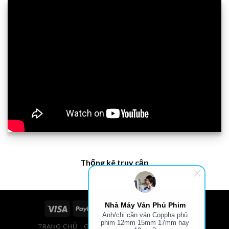
Thống kê truy cập
Nhà Máy Ván Phủ Phim
Anh/chị cần ván Coppha phủ
phim 12mm 15mm 17mm hay
TRANG CHỦ
GIÁ VÁN PHỦ PHIM, VÁN COPPHA