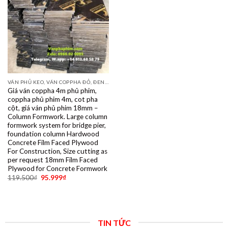
VÁN PHỦ KEO, VÁN COPPHA ĐỎ, ĐEN, VÀNG
Giá ván coppha 4m phủ phim,
coppha phủ phim 4m, cot pha
cột, giá ván phủ phim 18mm –
Column Formwork. Large column
formwork system for bridge pier,
foundation column Hardwood
Concrete Film Faced Plywood
For Construction, Size cutting as
per request 18mm Film Faced
Plywood for Concrete Formwork
119.500
₫
95.999
₫
TIN TỨC