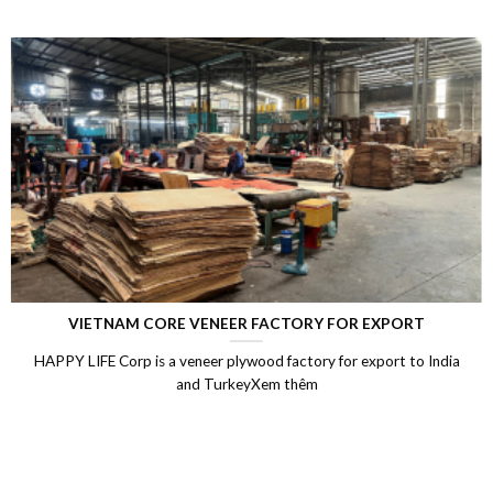
 EXPORT
LAMINATED VENEER LUMBER (L
xport to India
Laminated Wood, LVL Laminated Veneer Lumbe
Vietnam, LVL Timber, Vietnam plywood exp