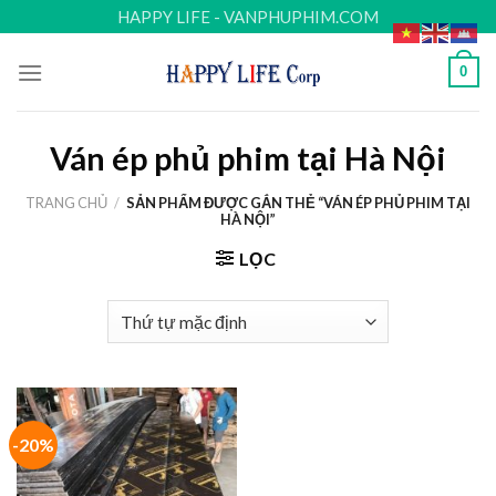
Skip
HAPPY LIFE - VANPHUPHIM.COM
to
content
0
Ván ép phủ phim tại Hà Nội
TRANG CHỦ
/
SẢN PHẨM ĐƯỢC GẮN THẺ “VÁN ÉP PHỦ PHIM TẠI
HÀ NỘI”
LỌC
-20%