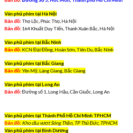
Ván phủ phim tại Hà Nội
Bản đồ:
Thọ Lộc, Phúc Thọ, Hà Nội
Bản đồ:
164 Khuất Duy Tiến, Thanh Xuân Bắc, Hà Nội
Ván phủ phim tại Bắc Ninh
Bản đồ:
KCN Đại Đồng, Hoàn Sơn, Tiên Du, Bắc Ninh
Ván phủ phim tại Bắc Giang
Bản đồ:
Yên Mỹ, Lạng Giang, Bắc Giang
Ván phủ phim tại Long An
Bản đồ:
Đường số 1, Long Hậu, Cần Giuộc, Long An
Ván phủ phim tại Thành Phố Hồ Chí Minh TPHCM
Bản đồ:
Kho cầu vượt Sóng Thần, TP Thủ Đức, TPHCM.
Ván phủ phim tại Bình Dương