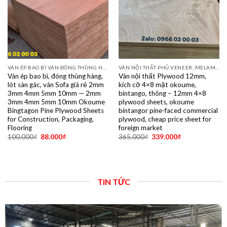
VÁN ÉP BAO BÌ VÁN ĐÓNG THÙNG HÀNG PALET SẺ THANH LVL SOFA VÁN LÓT SÀN GIÁ RẺ
VÁN NỘI THẤT PHỦ VENEER, MELAMINE, LAMINATE, PLYWOOD BINTANGOR, PITAGO, OKUME, BIRCH, POPLAR, SỒI, ÓC CHÓ, THÔNG, XOAN ĐÀO....
Ván ép bao bì, đóng thùng hàng,
Ván nội thất Plywood 12mm,
lót sàn gác, ván Sofa giá rẻ 2mm
kích cỡ 4×8 mặt okoume,
3mm 4mm 5mm 10mm — 2mm
bintango, thông – 12mm 4×8
3mm 4mm 5mm 10mm Okoume
plywood sheets, okoume
Bingtagon Pine Plywood Sheets
bintangor pine-faced commercial
for Construction, Packaging,
plywood, cheap price sheet for
Flooring
foreign market
100.000
₫
88.000
₫
365.000
₫
339.000
₫
TIN TỨC