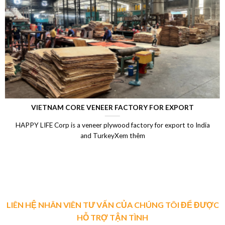
LAMINATED VENEER LUMBER (LVL)
Laminated Wood, LVL Laminated Veneer Lumber, LVL plywood
Vietnam, LVL Timber, Vietnam plywood exportXem thêm
LIÊN HỆ NHÂN VIÊN TƯ VẤN CỦA CHÚNG TÔI ĐỂ ĐƯỢC
HỖ TRỢ TẬN TÌNH