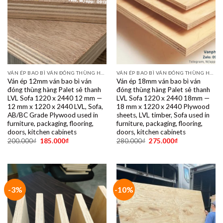
VÁN ÉP BAO BÌ VÁN ĐÓNG THÙNG HÀNG PALET SẺ THANH LVL SOFA VÁN LÓT SÀN GIÁ RẺ
VÁN ÉP BAO BÌ VÁN ĐÓNG THÙNG HÀNG PALET SẺ THANH LVL SOFA VÁN LÓT SÀN GIÁ RẺ
Ván ép 12mm ván bao bì ván
Ván ép 18mm ván bao bì ván
đóng thùng hàng Palet sẻ thanh
đóng thùng hàng Palet sẻ thanh
LVL Sofa 1220 x 2440 12 mm —
LVL Sofa 1220 x 2440 18mm —
12 mm x 1220 x 2440 LVL, Sofa,
18 mm x 1220 x 2440 Plywood
AB/BC Grade Plywood used in
sheets, LVL timber, Sofa used in
furniture, packaging, flooring,
furniture, packaging, flooring,
doors, kitchen cabinets
doors, kitchen cabinets
200.000
₫
185.000
₫
280.000
₫
275.000
₫
-3%
-10%