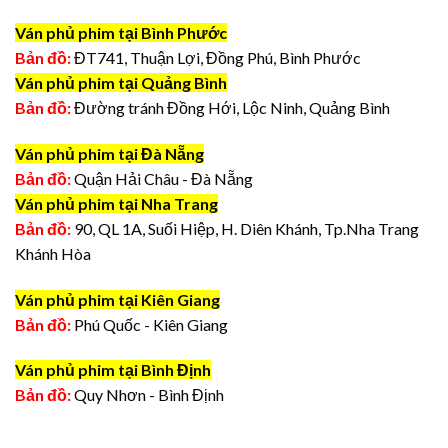
Ván phủ phim tại Bình Phước
Bản đồ:
ĐT741, Thuận Lợi, Đồng Phú, Bình Phước
Ván phủ phim tại Quảng Bình
Bản đồ:
Đường tránh Đồng Hới, Lộc Ninh, Quảng Bình
Ván phủ phim tại Đà Nẵng
Bản đồ:
Quận Hải Châu - Đà Nẵng
Ván phủ phim tại Nha Trang
Bản đồ:
90, QL 1A, Suối Hiệp, H. Diên Khánh, Tp.Nha Trang
Khánh Hòa
Ván phủ phim tại Kiên Giang
Bản đồ:
Phú Quốc - Kiên Giang
Ván phủ phim tại Bình Định
Bản đồ:
Quy Nhơn - Bình Định