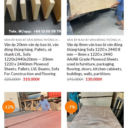
VÁN ÉP BAO BÌ VÁN ĐÓNG THÙNG HÀNG PALET SẺ THANH LVL SOFA VÁN LÓT SÀN GIÁ RẺ
VÁN ÉP BAO BÌ VÁN ĐÓNG THÙNG HÀNG PALET SẺ THANH LVL SOFA VÁN LÓT SÀN GIÁ RẺ
Ván ép 20mm ván ép bao bì, ván
Ván ép 8mm ván bao bì ván đóng
đóng thùng hàng, Pallets, sẻ
thùng hàng Sofa 1220 x 2440 8
thanh LVL, Sofa
mm — 8mm x 1220 x 2440
1220x2440x20mm — 20mm
AA/AB Grade Plywood Sheets
1220 x 2440mm Plywood
used in furniture, packaging,
Sheets, Pallets, LVL Beams, Sofa
flooring, doors, kitchen cabinets,
For Construction and Flooring
buildings, walls, partitions
320.000
₫
310.000
₫
145.000
₫
130.000
₫
-12%
-7%