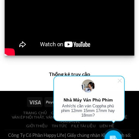
Thống kê truy cập
Nhà Máy Ván Phủ Phim
Anh/chị cần ván Coppha phủ
phim 12mm 15mm 17mm hay
TRANG CHỦ
GIÁ VÁN PHỦ PHIM, VÁN COPPHA
18mm?
VÁN ÉP NỘI THẤT, VÁN ÉP BAO BÌ, VÁN SOFA, PALLETS, VÁN SẺ
THANH LVL
GIỚI THIỆU
TIN TỨC
FILE TÀI LIỆU
LIÊN HỆ
Công Ty Cổ Phần Happy Life| Giấy chứng nhận Kinh Doanh số: