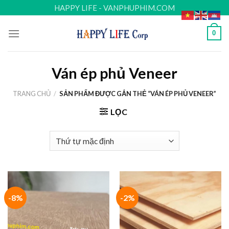
Skip
HAPPY LIFE - VANPHUPHIM.COM
to
content
0
Ván ép phủ Veneer
TRANG CHỦ
/
SẢN PHẨM ĐƯỢC GẮN THẺ “VÁN ÉP PHỦ VENEER”
LỌC
-8%
-2%