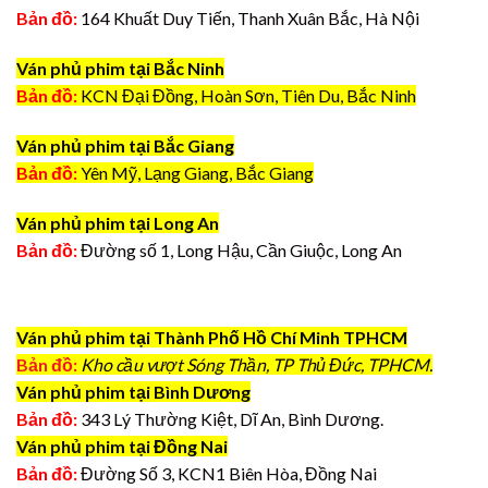
Bản đồ:
164 Khuất Duy Tiến, Thanh Xuân Bắc, Hà Nội
Ván phủ phim tại Bắc Ninh
Bản đồ:
KCN Đại Đồng, Hoàn Sơn, Tiên Du, Bắc Ninh
Ván phủ phim tại Bắc Giang
Bản đồ:
Yên Mỹ, Lạng Giang, Bắc Giang
Ván phủ phim tại Long An
Bản đồ:
Đường số 1, Long Hậu, Cần Giuộc, Long An
Ván phủ phim tại Thành Phố Hồ Chí Minh TPHCM
Bản đồ:
Kho cầu vượt Sóng Thần, TP Thủ Đức, TPHCM.
Ván phủ phim tại Bình Dương
Bản đồ:
343 Lý Thường Kiệt, Dĩ An, Bình Dương.
Ván phủ phim tại Đồng Nai
Bản đồ:
Đường Số 3, KCN1 Biên Hòa, Đồng Nai