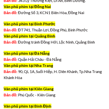
Bản đồ:
343 Lý Thường Kiệt, Dĩ An, Bình Dương.
Ván phủ phim tại Đồng Nai
Bản đồ:
Đường Số 3, KCN1 Biên Hòa, Đồng Nai
Ván phủ phim tại Bình Phước
Bản đồ:
ĐT741, Thuận Lợi, Đồng Phú, Bình Phước
Ván phủ phim tại Quảng Bình
Bản đồ:
Đường tránh Đồng Hới, Lộc Ninh, Quảng Bình
Ván phủ phim tại Đà Nẵng
Bản đồ:
Quận Hải Châu - Đà Nẵng
Ván phủ phim tại Nha Trang
Bản đồ:
90, QL 1A, Suối Hiệp, H. Diên Khánh, Tp.Nha Trang
Khánh Hòa
Ván phủ phim tại Kiên Giang
Bản đồ:
Phú Quốc - Kiên Giang
Ván phủ phim tại Bình Định