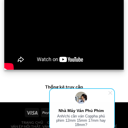
Thống kê truy cập
Nhà Máy Ván Phủ Phim
Anh/chị cần ván Coppha phủ
phim 12mm 15mm 17mm hay
TRANG CHỦ
GIÁ VÁN PHỦ PHIM, VÁN COPPHA
18mm?
VÁN ÉP NỘI THẤT, VÁN ÉP BAO BÌ, VÁN SOFA, PALLETS, VÁN SẺ