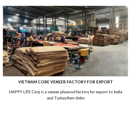
LAMINATED VENEER LUMBER (LVL)
ndia
Laminated Wood, LVL Laminated Veneer Lumber, LVL ply
Vietnam, LVL Timber, Vietnam plywood exportXem th