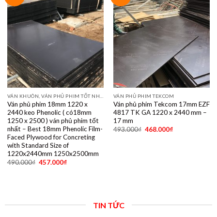
VÁN KHUÔN, VÁN PHỦ PHIM TỐT NHẤT DÙNG 10- 15 LẦN
VÁN PHỦ PHIM TEKCOM
Ván phủ phim 18mm 1220 x
Ván phủ phim Tekcom 17mm EZF
2440 keo Phenolic ( có18mm
4817 TK GA 1220 x 2440 mm –
1250 x 2500 ) ván phủ phim tốt
17 mm
nhất – Best 18mm Phenolic Film-
493.000
₫
468.000
₫
Faced Plywood for Concreting
with Standard Size of
1220x2440mm 1250x2500mm
490.000
₫
457.000
₫
TIN TỨC