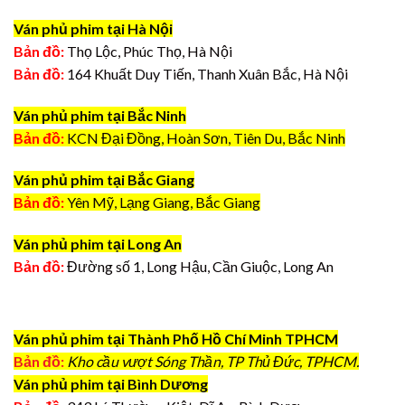
Ván phủ phim tại Hà Nội
Bản đồ:
Thọ Lộc, Phúc Thọ, Hà Nội
Bản đồ:
164 Khuất Duy Tiến, Thanh Xuân Bắc, Hà Nội
Ván phủ phim tại Bắc Ninh
Bản đồ:
KCN Đại Đồng, Hoàn Sơn, Tiên Du, Bắc Ninh
Ván phủ phim tại Bắc Giang
Bản đồ:
Yên Mỹ, Lạng Giang, Bắc Giang
Ván phủ phim tại Long An
Bản đồ:
Đường số 1, Long Hậu, Cần Giuộc, Long An
Ván phủ phim tại Thành Phố Hồ Chí Minh TPHCM
Bản đồ:
Kho cầu vượt Sóng Thần, TP Thủ Đức, TPHCM.
Ván phủ phim tại Bình Dương