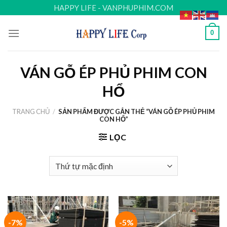
Skip
HAPPY LIFE - VANPHUPHIM.COM
to
content
0
VÁN GỖ ÉP PHỦ PHIM CON
HỔ
TRANG CHỦ
/
SẢN PHẨM ĐƯỢC GẮN THẺ “VÁN GỖ ÉP PHỦ PHIM
CON HỔ”
LỌC
-7%
-5%