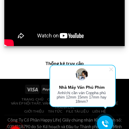
Thống kê truy cập
Nhà Máy Ván Phủ Phim
Anh/chị cần ván Coppha phủ
phim 12mm 15mm 17mm hay
TRANG CHỦ
GIÁ VÁN PHỦ PHIM, VÁN COPPHA
18mm?
VÁN ÉP NỘI THẤT, VÁN ÉP BAO BÌ, VÁN SOFA, PALLETS, VÁN SẺ
THANH LVL
GIỚI THIỆU
TIN TỨC
FILE TÀI LIỆU
LIÊN HỆ
Công Ty Cổ Phần Happy Life| Giấy chứng nhận Kinh Doanh số:
0314218790 do Sở Kế hoạch và Đầu tư Thành phố Hồ Chí Minh