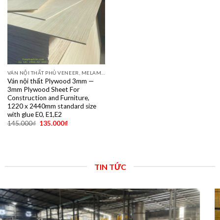
VÁN NỘI THẤT PHỦ VENEER, MELAMINE, LAMINATE, PLYWOOD BINTANGOR, PITAGO, OKUME, BIRCH, POPLAR, SỒI, ÓC CHÓ, THÔNG, XOAN ĐÀO....
Ván nội thất Plywood 3mm —
3mm Plywood Sheet For
Construction and Furniture,
1220 x 2440mm standard size
with glue E0, E1,E2
145.000
₫
135.000
₫
TIN TỨC