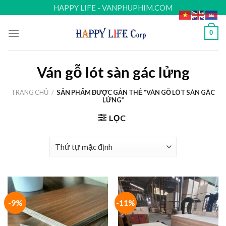
Skip
HAPPY LIFE - VANPHUPHIM.COM
to
content
0
Ván gỗ lót sàn gác lửng
TRANG CHỦ
/
SẢN PHẨM ĐƯỢC GẮN THẺ “VÁN GỖ LÓT SÀN GÁC
LỬNG”
LỌC
-9%
-11%