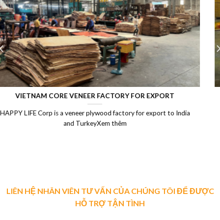
LAMINATED VENEER LUMBER (LVL)
Laminated Wood, LVL Laminated Veneer Lumber, LVL plywood
Vietnam, LVL Timber, Vietnam plywood exportXem thêm
LIÊN HỆ NHÂN VIÊN TƯ VẤN CỦA CHÚNG TÔI ĐỂ ĐƯỢC
HỖ TRỢ TẬN TÌNH