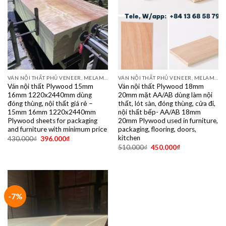
VÁN NỘI THẤT PHỦ VENEER, MELAMINE, LAMINATE, PLYWOOD BINTANGOR, PITAGO, OKUME, BIRCH, POPLAR, SỒI, ÓC CHÓ, THÔNG, XOAN ĐÀO....
VÁN NỘI THẤT PHỦ VENEER, MELAMINE, LAMINATE, PLYWOOD BINTANGOR, PITAGO, OKUME, BIRCH, POPLAR, SỒI, ÓC CHÓ, THÔNG, XOAN ĐÀO....
Ván nội thất Plywood 15mm
Ván nội thất Plywood 18mm
16mm 1220x2440mm dùng
20mm mặt AA/AB dùng làm nội
đóng thùng, nội thất giá rẻ –
thất, lót sàn, đóng thùng, cửa đi,
15mm 16mm 1220x2440mm
nội thất bếp- AA/AB 18mm
Plywood sheets for packaging
20mm Plywood used in furniture,
and furniture with minimum price
packaging, flooring, doors,
kitchen
430.000
₫
396.000
₫
510.000
₫
450.000
₫
-7%