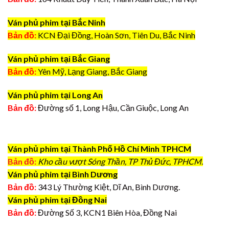
Ván phủ phim tại Bắc Ninh
Bản đồ:
KCN Đại Đồng, Hoàn Sơn, Tiên Du, Bắc Ninh
Ván phủ phim tại Bắc Giang
Bản đồ:
Yên Mỹ, Lạng Giang, Bắc Giang
Ván phủ phim tại Long An
Bản đồ:
Đường số 1, Long Hậu, Cần Giuộc, Long An
Ván phủ phim tại Thành Phố Hồ Chí Minh TPHCM
Bản đồ:
Kho cầu vượt Sóng Thần, TP Thủ Đức, TPHCM.
Ván phủ phim tại Bình Dương
Bản đồ:
343 Lý Thường Kiệt, Dĩ An, Bình Dương.
Ván phủ phim tại Đồng Nai
Bản đồ:
Đường Số 3, KCN1 Biên Hòa, Đồng Nai