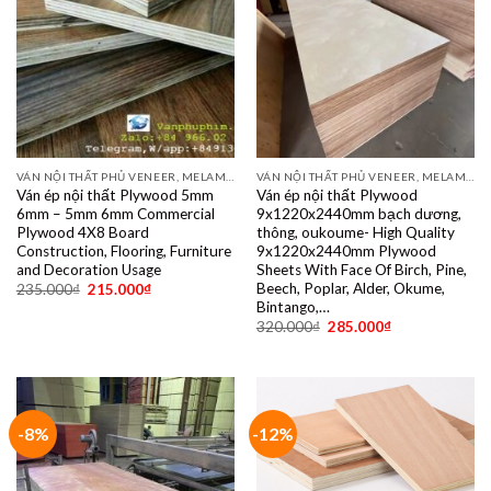
VÁN NỘI THẤT PHỦ VENEER, MELAMINE, LAMINATE, PLYWOOD BINTANGOR, PITAGO, OKUME, BIRCH, POPLAR, SỒI, ÓC CHÓ, THÔNG, XOAN ĐÀO....
VÁN NỘI THẤT PHỦ VENEER, MELAMINE, LAMINATE, PLYWOOD BINTANGOR, PITAGO, OKUME, BIRCH, POPLAR, SỒI, ÓC CHÓ, THÔNG, XOAN ĐÀO....
Ván ép nội thất Plywood 5mm
Ván ép nội thất Plywood
6mm – 5mm 6mm Commercial
9x1220x2440mm bạch dương,
Plywood 4X8 Board
thông, oukoume- High Quality
Construction, Flooring, Furniture
9x1220x2440mm Plywood
and Decoration Usage
Sheets With Face Of Birch, Pine,
Beech, Poplar, Alder, Okume,
235.000
₫
215.000
₫
Bintango,…
320.000
₫
285.000
₫
-8%
-12%