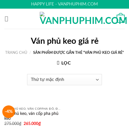
Skip
HAPPY LIFE - VANPHUPHIM.COM
to
content
0
Ván phủ keo giá rẻ
TRANG CHỦ
/
SẢN PHẨM ĐƯỢC GẮN THẺ “VÁN PHỦ KEO GIÁ RẺ”
LỌC
VÁN PHỦ KEO, VÁN COPPHA ĐỎ, ĐEN, VÀNG
-4%
Ván phủ keo, ván cốp pha phủ
keo
275.000
₫
265.000
₫