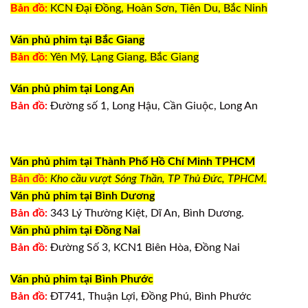
Bản đồ:
KCN Đại Đồng, Hoàn Sơn, Tiên Du, Bắc Ninh
Ván phủ phim tại Bắc Giang
Bản đồ:
Yên Mỹ, Lạng Giang, Bắc Giang
Ván phủ phim tại Long An
Bản đồ:
Đường số 1, Long Hậu, Cần Giuộc, Long An
Ván phủ phim tại Thành Phố Hồ Chí Minh TPHCM
Bản đồ:
Kho cầu vượt Sóng Thần, TP Thủ Đức, TPHCM.
Ván phủ phim tại Bình Dương
Bản đồ:
343 Lý Thường Kiệt, Dĩ An, Bình Dương.
Ván phủ phim tại Đồng Nai
Bản đồ:
Đường Số 3, KCN1 Biên Hòa, Đồng Nai
Ván phủ phim tại Bình Phước
Bản đồ:
ĐT741, Thuận Lợi, Đồng Phú, Bình Phước