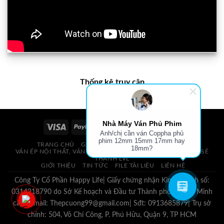
Thống kê truy cập
Nhà Máy Ván Phủ Phim
Anh/chị cần ván Coppha phủ
phim 12mm 15mm 17mm hay
TRANG CHỦ
GIÁ VÁN PHỦ PHIM, VÁN COPPHA
18mm?
VÁN ÉP NỘI THẤT, VÁN ÉP BAO BÌ, VÁN SOFA, PALLETS, VÁN SẺ
THANH LVL
GIỚI THIỆU
TIN TỨC
FILE TÀI LIỆU
LIÊN HỆ
Công Ty Cổ Phần Happy Life| Giấy chứng nhận Kinh Doanh số:
0314218790 do Sở Kế hoạch và Đầu tư Thành phố Hồ Chí Minh
cấp.| Email: Thepcuong99@gmail.com| Sđt: 0913685879| Trụ sở
chính: 504, Võ Chí Công, P. Phú Hữu, Quận 9, TP HCM