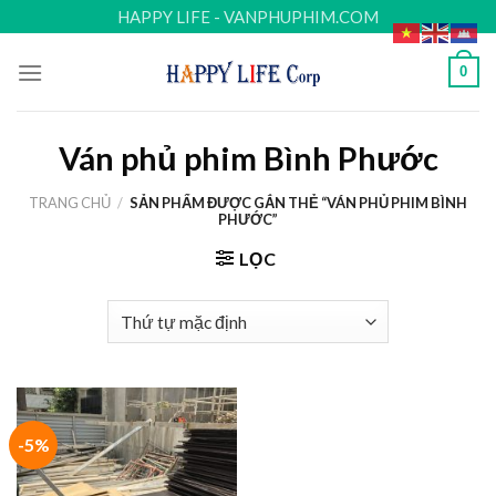
Skip
HAPPY LIFE - VANPHUPHIM.COM
to
content
0
Ván phủ phim Bình Phước
TRANG CHỦ
/
SẢN PHẨM ĐƯỢC GẮN THẺ “VÁN PHỦ PHIM BÌNH
PHƯỚC”
LỌC
-5%