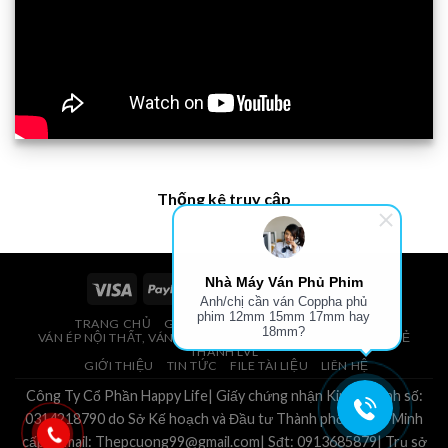
Thống kê truy cập
Nhà Máy Ván Phủ Phim
Anh/chị cần ván Coppha phủ
phim 12mm 15mm 17mm hay
TRANG CHỦ
GIÁ VÁN PHỦ PHIM, VÁN COPPHA
18mm?
VÁN ÉP NỘI THẤT, VÁN ÉP BAO BÌ, VÁN SOFA, PALLETS, VÁN SẺ
THANH LVL
GIỚI THIỆU
TIN TỨC
FILE TÀI LIỆU
LIÊN HỆ
Công Ty Cổ Phần Happy Life| Giấy chứng nhận Kinh Doanh số:
0314218790 do Sở Kế hoạch và Đầu tư Thành phố Hồ Chí Minh
cấp.| Email: Thepcuong99@gmail.com| Sđt: 0913685879| Trụ sở