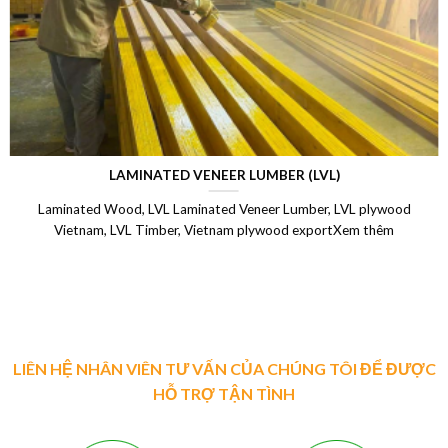
LAMINATED VENEER LUMBER (LVL)
Laminated Wood, LVL Laminated Veneer Lumber, LVL plywood
Vietnam, LVL Timber, Vietnam plywood exportXem thêm
LIÊN HỆ NHÂN VIÊN TƯ VẤN CỦA CHÚNG TÔI ĐỂ ĐƯỢC
HỖ TRỢ TẬN TÌNH