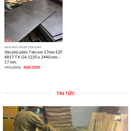
VÁN PHỦ PHIM TEKCOM
Ván phủ phim Tekcom 17mm EZF
4817 TK GA 1220 x 2440 mm –
17 mm
493.000
₫
468.000
₫
TIN TỨC