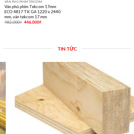
VÁN PHỦ PHIM TEKCOM
Ván phủ phim Tekcom 17mm
ECO 4817 TK GA 1220 x 2440
mm, ván tekcom 17 mm
482.000
₫
446.000
₫
TIN TỨC