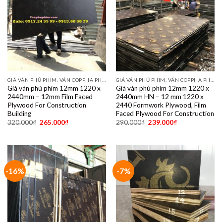
GIÁ VÁN PHỦ PHIM, VÁN COPPHA PHỦ PHIM GIÁ RẺ
GIÁ VÁN PHỦ PHIM, VÁN COPPHA PHỦ PHIM GIÁ RẺ
Giá ván phủ phim 12mm 1220 x
Giá ván phủ phim 12mm 1220 x
2440mm – 12mm Film Faced
2440mm HN – 12 mm 1220 x
Plywood For Construction
2440 Formwork Plywood, Film
Building
Faced Plywood For Construction
320.000
₫
265.000
₫
290.000
₫
239.000
₫
-16%
-7%