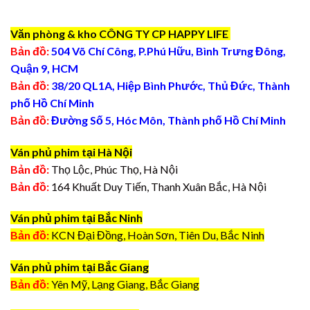
Văn phòng & kho CÔNG TY CP HAPPY LIFE
Bản đồ:
504 Võ Chí Công, P.Phú Hữu, Bình Trưng Đông,
Quận 9, HCM
Bản đồ:
38/20 QL1A, Hiệp Bình Phước, Thủ Đức, Thành
phố Hồ Chí Minh
Bản đồ:
Đường Số 5, Hóc Môn, Thành phố Hồ Chí Minh
Ván phủ phim tại Hà Nội
Bản đồ:
Thọ Lộc, Phúc Thọ, Hà Nội
Bản đồ:
164 Khuất Duy Tiến, Thanh Xuân Bắc, Hà Nội
Ván phủ phim tại Bắc Ninh
Bản đồ:
KCN Đại Đồng, Hoàn Sơn, Tiên Du, Bắc Ninh
Ván phủ phim tại Bắc Giang
Bản đồ:
Yên Mỹ, Lạng Giang, Bắc Giang