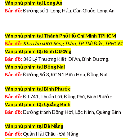
Ván phủ phim tại Long An
Bản đồ:
Đường số 1, Long Hậu, Cần Giuộc, Long An
Ván phủ phim tại Thành Phố Hồ Chí Minh TPHCM
Bản đồ:
Kho cầu vượt Sóng Thần, TP Thủ Đức, TPHCM.
Ván phủ phim tại Bình Dương
Bản đồ:
343 Lý Thường Kiệt, Dĩ An, Bình Dương.
Ván phủ phim tại Đồng Nai
Bản đồ:
Đường Số 3, KCN1 Biên Hòa, Đồng Nai
Ván phủ phim tại Bình Phước
Bản đồ:
ĐT741, Thuận Lợi, Đồng Phú, Bình Phước
Ván phủ phim tại Quảng Bình
Bản đồ:
Đường tránh Đồng Hới, Lộc Ninh, Quảng Bình
Ván phủ phim tại Đà Nẵng
Bản đồ:
Quận Hải Châu - Đà Nẵng