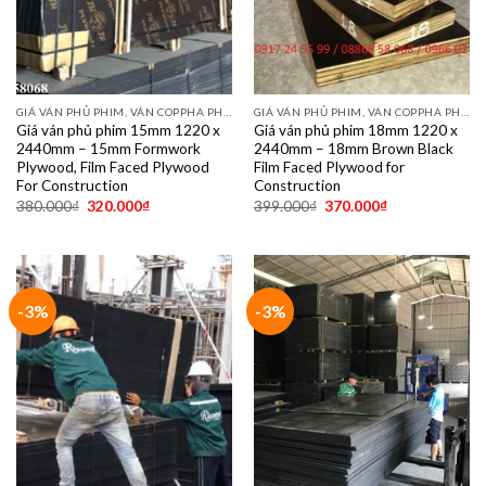
GIÁ VÁN PHỦ PHIM, VÁN COPPHA PHỦ PHIM GIÁ RẺ
GIÁ VÁN PHỦ PHIM, VÁN COPPHA PHỦ PHIM GIÁ RẺ
Giá ván phủ phim 15mm 1220 x
Giá ván phủ phim 18mm 1220 x
2440mm – 15mm Formwork
2440mm – 18mm Brown Black
Plywood, Film Faced Plywood
Film Faced Plywood for
For Construction
Construction
380.000
₫
320.000
₫
399.000
₫
370.000
₫
-3%
-3%