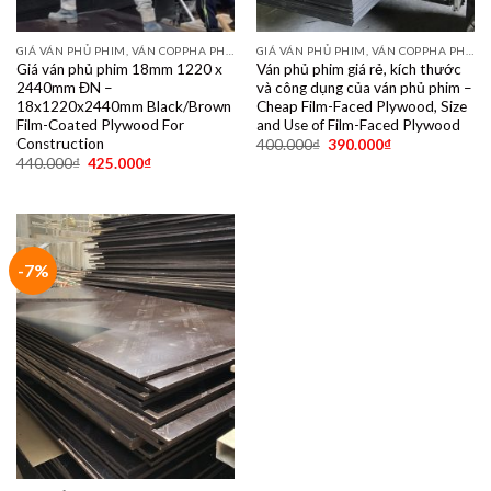
GIÁ VÁN PHỦ PHIM, VÁN COPPHA PHỦ PHIM GIÁ RẺ
GIÁ VÁN PHỦ PHIM, VÁN COPPHA PHỦ PHIM GIÁ RẺ
Giá ván phủ phim 18mm 1220 x
Ván phủ phim giá rẻ, kích thước
2440mm ĐN –
và công dụng của ván phủ phim –
18x1220x2440mm Black/Brown
Cheap Film-Faced Plywood, Size
Film-Coated Plywood For
and Use of Film-Faced Plywood
Construction
400.000
₫
390.000
₫
440.000
₫
425.000
₫
-7%