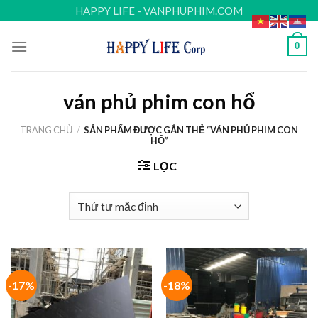
Skip
HAPPY LIFE - VANPHUPHIM.COM
to
content
0
ván phủ phim con hổ
TRANG CHỦ
/
SẢN PHẨM ĐƯỢC GẮN THẺ “VÁN PHỦ PHIM CON
HỔ”
LỌC
-17%
-18%