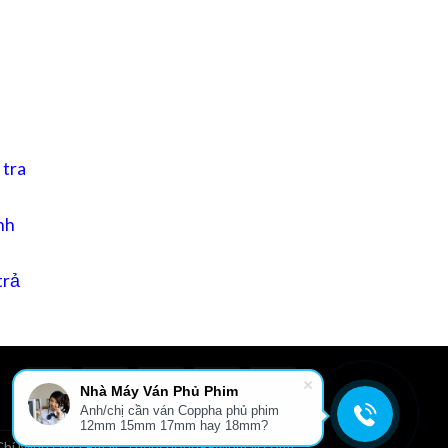
 tra
nh
trả
Nhà Máy Ván Phủ Phim
Anh/chị cần ván Coppha phủ phim
L
GIỚI THIỆU
TIN TỨC
FILE TÀI LIỆU
LIÊN HỆ
12mm 15mm 17mm hay 18mm?
hí Minh cấp.| Email: Thepcuong99@gmail.com|