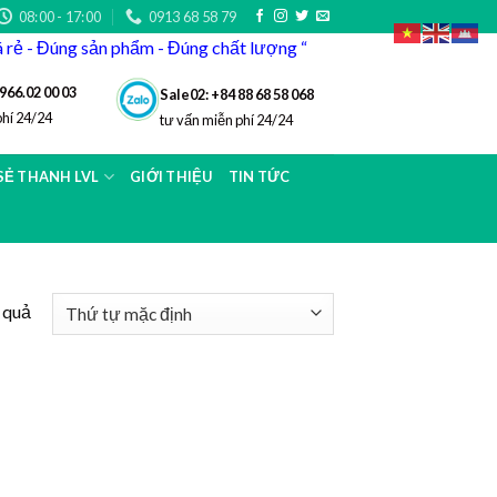
08:00 - 17:00
0913 68 58 79
iá rẻ - Đúng sản phẩm - Đúng chất lượng “
966.02 00 03
Sale02: +84 88 68 58 068
phí 24/24
tư vấn miễn phí 24/24
 SẺ THANH LVL
GIỚI THIỆU
TIN TỨC
t quả