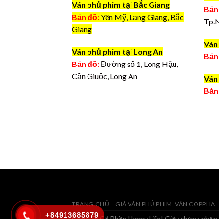
Ván phủ phim tại Bắc Giang
Bản
Bản đồ:
Yên Mỹ, Lạng Giang, Bắc
Tp.
Giang
Ván 
Ván phủ phim tại Long An
Bản
Bản đồ:
Đường số 1, Long Hậu,
Cần Giuộc, Long An
Ván 
Bản
TRANG CHỦ
GIÁ VÁN PHỦ PHIM, VÁN COPPHA
+84913685879
Công Ty Cổ Phần Happy Life| Giấy chứng nhận