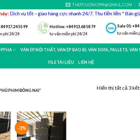
THEPCUONG999@GMAIL.COM
máy:
Dịch vụ tốt – giao hàng cực nhanh 24/7. Thu tiền liền " Bán g
Sale 01: +84
+84 917.24 55 99
Hotline: +84 913.68 58 79
tư vấn miễn 
n phí 24/24
tư vấn miễn phí 24/24
OPPHA
VÁN ÉP NỘI THẤT, VÁN ÉP BAO BÌ, VÁN SOFA, PALLETS, VÁN
FILE TÀI LIỆU
LIÊN HỆ
Hiển thị tất cả 3 kế
PHỦ PHIM ĐỒNG NAI”
-3%