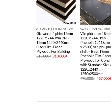
GIÁ VÁN PHỦ PHIM, VÁN COPPHA PHỦ PHIM GIÁ RẺ
Giá ván phủ phim 12mm
Ván phủ phim 18m
1220 x 2440mm ĐN –
1220 x 2440 keo
12mm 1220x2440mm
Phenolic ( có18mm
Black Film-Faced
x 2500 ) ván phủ ph
Plywood For Building
nhất – Best 18mm
Phenolic Film-Face
315.000
₫
310.000
₫
Plywood for Concr
with Standard Size 
1220x2440mm
1250x2500mm
490.000
₫
457.000
₫