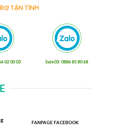
TRỢ TẬN TÌNH
66 02 00 03
Sale03: 0886 85 80 68
E
ng
FANPAGE FACEBOOK