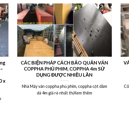
ong
CÁC BIỆN PHÁP CÁCH BẢO QUẢN VÁN
VÁ
 –
COPPHA PHỦ PHIM, COPPHA 4m SỬ
DỤNG ĐƯỢC NHIỀU LẦN
 x
Nhà Máy ván coppha phủ phim, coppha cột dầm
Cô
đà 4m giá rẻ nhất thịXem thêm
u