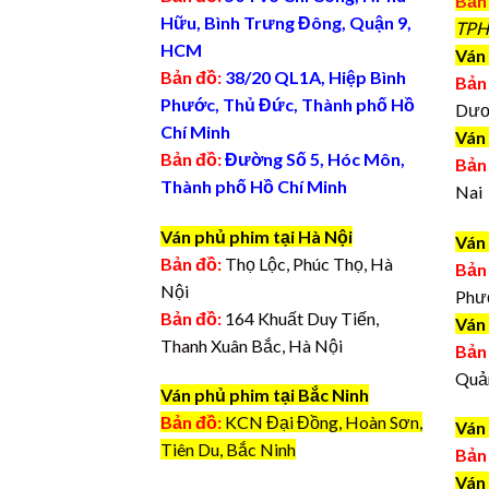
Bản
Hữu, Bình Trưng Đông, Quận 9,
TPH
HCM
Ván 
Bản đồ:
38/20 QL1A, Hiệp Bình
Bản
Phước, Thủ Đức, Thành phố Hồ
Dươ
Chí Minh
Ván
Bản đồ:
Đường Số 5, Hóc Môn,
Bản
Thành phố Hồ Chí Minh
Nai
Ván phủ phim tại Hà Nội
Ván
Bản đồ:
Thọ Lộc, Phúc Thọ, Hà
Bản
Nội
Phư
Bản đồ:
164 Khuất Duy Tiến,
Ván
Thanh Xuân Bắc, Hà Nội
Bản
Quả
Ván phủ phim tại Bắc Ninh
Bản đồ:
KCN Đại Đồng, Hoàn Sơn,
Ván
Tiên Du, Bắc Ninh
Bản
Ván