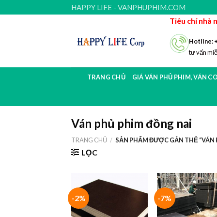
Skip
HAPPY LIFE - VANPHUPHIM.COM
to
Tiêu chí nhà 
content
Hotline: 
tư vấn miễ
TRANG CHỦ
GIÁ VÁN PHỦ PHIM, VÁN C
Ván phủ phim đồng nai
TRANG CHỦ
/
SẢN PHẨM ĐƯỢC GẮN THẺ “VÁN 
LỌC
-2%
-7%