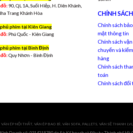
 đồ:
90, QL 1A, Suối Hiệp, H. Diên Khánh,
CHÍNH SÁCH
Nha Trang Khánh Hòa
Chính sách bảo
phủ phim tại Kiên Giang
mật thông tin
 đồ:
Phú Quốc - Kiên Giang
Chính sách vận
phủ phim tại Bình Định
chuyển và kiểm
 đồ:
Quy Nhơn - Bình Định
hàng
Chính sách tha
toán
Chính sách đổi 
VÁN ÉP NỘI THẤT, VÁN ÉP BAO BÌ, VÁN SOFA, PALLETS, VÁN SẺ THANH LV
 Kinh Doanh số: 0314218790 do Sở Kế hoạch và Đầu tư Thành phố Hồ C