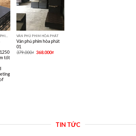
VÁN KHUÔN, VÁN PHỦ PHIM TỐT NHẤT DÙNG 10- 15 LẦN
VÁN PHỦ PHIM HÒA PHÁT
m
Ván phủ phim hòa phát
01
 1250
379.000
₫
368.000
₫
im tốt
d
eting
of
TIN TỨC