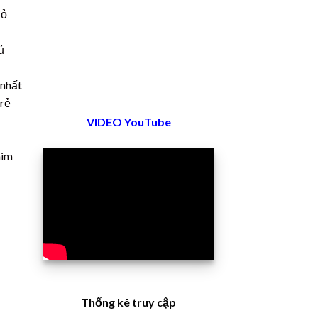
đỏ
ủ
 nhất
 rẻ
VIDEO YouTube
him
Thống kê truy cập