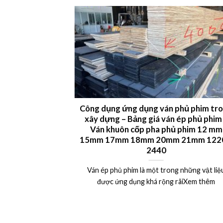
 LVL plywood
Công dụng ứng dụng ván phủ phim tr
xây dựng – Bảng giá ván ép phủ phim
uất khẩu Châu Âu,
Ván khuôn cốp pha phủ phim 12 mm
15mm 17mm 18mm 20mm 21mm 1220
Xem thêm
2440
Ván ép phủ phim là một trong những vật liệ
được ứng dụng khá rộng rãiXem thêm