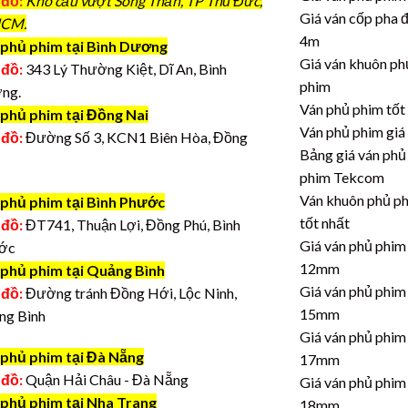
 đồ:
Kho cầu vượt Sóng Thần, TP Thủ Đức,
Giá ván cốp pha 
CM.
4m
phủ phim tại Bình Dương
Giá ván khuôn ph
 đồ:
343 Lý Thường Kiệt, Dĩ An, Bình
phim
ng.
Ván phủ phim tốt
 phủ phim tại Đồng Nai
Ván phủ phim giá
 đồ:
Đường Số 3, KCN1 Biên Hòa, Đồng
Bảng giá ván phủ
phim Tekcom
Ván khuôn phủ p
 phủ phim tại Bình Phước
tốt nhất
 đồ:
ĐT741, Thuận Lợi, Đồng Phú, Bình
Giá ván phủ phim
ớc
12mm
 phủ phim tại Quảng Bình
Giá ván phủ phim
 đồ:
Đường tránh Đồng Hới, Lộc Ninh,
15mm
ng Bình
Giá ván phủ phim
 phủ phim tại Đà Nẵng
17mm
 đồ:
Quận Hải Châu - Đà Nẵng
Giá ván phủ phim
 phủ phim tại Nha Trang
18mm