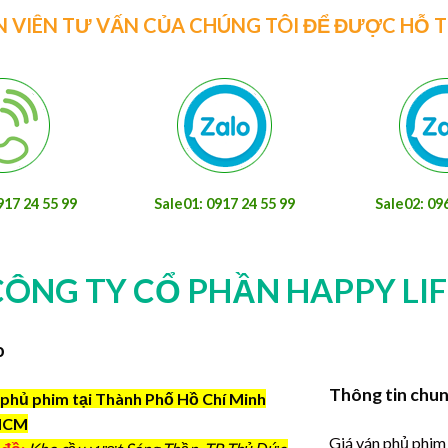
N VIÊN TƯ VẤN CỦA CHÚNG TÔI ĐỂ ĐƯỢC HỖ 
917 24 55 99
Sale01: 0917 24 55 99
Sale02: 09
CÔNG TY CỔ PHẦN HAPPY LIF
o
Thông tin chu
phủ phim tại Thành Phố Hồ Chí Minh
HCM
Giá ván phủ phim