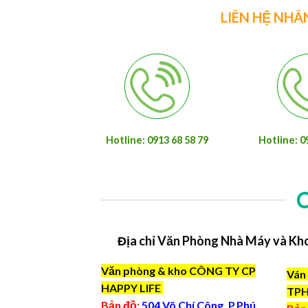
LIÊN HỆ NHÂ
Hotline: 0913 68 58 79
Hotline: 0
Địa chỉ Văn Phòng Nhà Máy và Kh
Văn phòng & kho CÔNG TY CP
Ván 
HAPPY LIFE
TP
Bản đồ:
504 Võ Chí Công, P.Phú