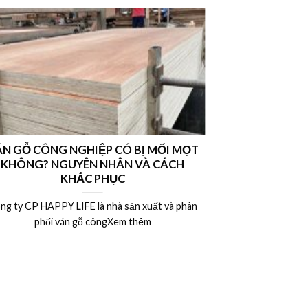
N GỖ CÔNG NGHIỆP CÓ BỊ MỐI MỌT
Nên chọn vá
KHÔNG? NGUYÊN NHÂN VÀ CÁCH
hay ván MDF l
KHẮC PHỤC
ng ty CP HAPPY LIFE là nhà sản xuất và phân
Công ty CP HAP
phối ván gỗ côngXem thêm
phân 