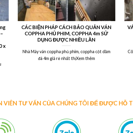
ong
CÁC BIỆN PHÁP CÁCH BẢO QUẢN VÁN
VÁ
 –
COPPHA PHỦ PHIM, COPPHA 4m SỬ
DỤNG ĐƯỢC NHIỀU LẦN
 x
Nhà Máy ván coppha phủ phim, coppha cột dầm
Cô
đà 4m giá rẻ nhất thịXem thêm
u
N VIÊN TƯ VẤN CỦA CHÚNG TÔI ĐỂ ĐƯỢC HỖ 