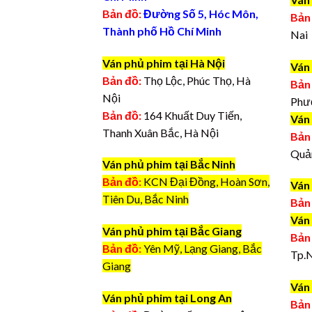
Bản đồ:
Đường Số 5, Hóc Môn,
Bản
Thành phố Hồ Chí Minh
Nai
Ván phủ phim tại Hà Nội
Ván
Bản đồ:
Thọ Lộc, Phúc Thọ, Hà
Bản
Nội
Phư
Bản đồ:
164 Khuất Duy Tiến,
Ván
Thanh Xuân Bắc, Hà Nội
Bản
Quả
Ván phủ phim tại Bắc Ninh
Bản đồ:
KCN Đại Đồng, Hoàn Sơn,
Ván
Tiên Du, Bắc Ninh
Bản
Ván
Ván phủ phim tại Bắc Giang
Bản
Bản đồ:
Yên Mỹ, Lạng Giang, Bắc
Tp.
Giang
Ván 
Ván phủ phim tại Long An
Bản