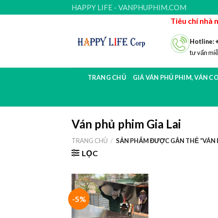
Skip
HAPPY LIFE - VANPHUPHIM.COM
to
Tiêu chí nhà 
content
Hotline: 
tư vấn miễ
TRANG CHỦ
GIÁ VÁN PHỦ PHIM, VÁN C
Ván phủ phim Gia Lai
TRANG CHỦ
/
SẢN PHẨM ĐƯỢC GẮN THẺ “VÁN P
LỌC
-5%