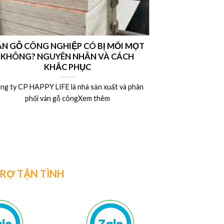
N GỖ CÔNG NGHIỆP CÓ BỊ MỐI MỌT
Nên chọn vá
KHÔNG? NGUYÊN NHÂN VÀ CÁCH
hay ván MDF l
KHẮC PHỤC
ng ty CP HAPPY LIFE là nhà sản xuất và phân
Công ty CP HAP
phối ván gỗ côngXem thêm
phân 
TRỢ TẬN TÌNH