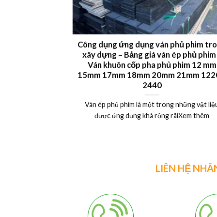
 LVL plywood
Công dụng ứng dụng ván phủ phim tr
xây dựng – Bảng giá ván ép phủ phim
uất khẩu Châu Âu,
Ván khuôn cốp pha phủ phim 12 mm
15mm 17mm 18mm 20mm 21mm 1220
Xem thêm
2440
Ván ép phủ phim là một trong những vật liệ
được ứng dụng khá rộng rãiXem thêm
LIÊN HỆ NHÂ