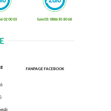
66 02 00 03
Sale03: 0886 85 80 68
E
ng
FANPAGE FACEBOOK
đỏ
ủ
 nhất