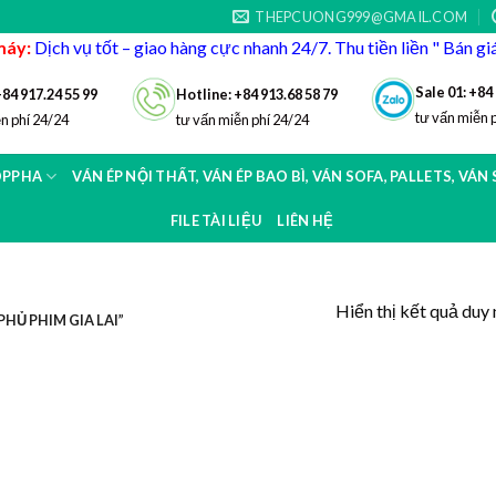
THEPCUONG999@GMAIL.COM
máy:
Dịch vụ tốt – giao hàng cực nhanh 24/7. Thu tiền liền " Bán g
Sale 01: +84
+84 917.24 55 99
Hotline: +84 913.68 58 79
tư vấn miễn 
n phí 24/24
tư vấn miễn phí 24/24
OPPHA
VÁN ÉP NỘI THẤT, VÁN ÉP BAO BÌ, VÁN SOFA, PALLETS, VÁN
FILE TÀI LIỆU
LIÊN HỆ
Hiển thị kết quả duy 
HỦ PHIM GIA LAI”