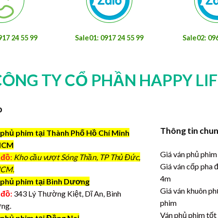
917 24 55 99
Sale01: 0917 24 55 99
Sale02: 09
CÔNG TY CỔ PHẦN HAPPY LIF
o
Thông tin chu
phủ phim tại Thành Phố Hồ Chí Minh
HCM
Giá ván phủ phim
 đồ:
Kho cầu vượt Sóng Thần, TP Thủ Đức,
Giá ván cốp pha 
CM.
4m
phủ phim tại Bình Dương
Giá ván khuôn ph
 đồ:
343 Lý Thường Kiệt, Dĩ An, Bình
phim
ng.
Ván phủ phim tốt
 phủ phim tại Đồng Nai