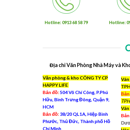
Hotline: 0913 68 58 79
Hotline: 0
Địa chỉ Văn Phòng Nhà Máy và Kh
Văn phòng & kho CÔNG TY CP
Ván 
HAPPY LIFE
TP
Bản đồ:
504 Võ Chí Công, P.Phú
Bản
Hữu, Bình Trưng Đông, Quận 9,
TPH
HCM
Ván 
Bản đồ:
38/20 QL1A, Hiệp Bình
Bản
Phước, Thủ Đức, Thành phố Hồ
Dươ
Chí Minh
Ván