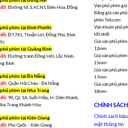
Ván phủ phim giá
 đồ:
Đường Số 3, KCN1 Biên Hòa, Đồng
Bảng giá ván phủ
phim Tekcom
Ván khuôn phủ p
 phủ phim tại Bình Phước
tốt nhất
 đồ:
ĐT741, Thuận Lợi, Đồng Phú, Bình
Giá ván phủ phim
ớc
12mm
 phủ phim tại Quảng Bình
Giá ván phủ phim
 đồ:
Đường tránh Đồng Hới, Lộc Ninh,
15mm
ng Bình
Giá ván phủ phim
 phủ phim tại Đà Nẵng
17mm
 đồ:
Quận Hải Châu - Đà Nẵng
Giá ván phủ phim
 phủ phim tại Nha Trang
18mm
 đồ:
90, QL 1A, Suối Hiệp, H. Diên Khánh,
CHÍNH SÁCH
Nha Trang Khánh Hòa
Chính sách bảo
phủ phim tại Kiên Giang
mật thông tin
 đồ:
Phú Quốc - Kiên Giang