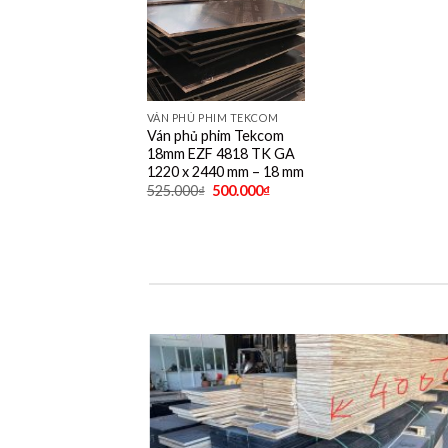
VÁN PHỦ PHIM TEKCOM
Ván phủ phim Tekcom
18mm EZF 4818 TK GA
1220 x 2440 mm – 18 mm
525.000
₫
500.000
₫