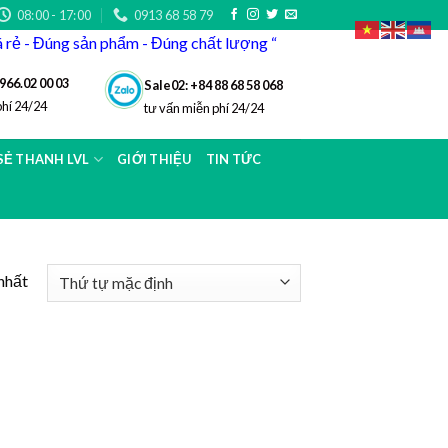
08:00 - 17:00
0913 68 58 79
iá rẻ - Đúng sản phẩm - Đúng chất lượng “
966.02 00 03
Sale02: +84 88 68 58 068
phí 24/24
tư vấn miễn phí 24/24
 SẺ THANH LVL
GIỚI THIỆU
TIN TỨC
nhất