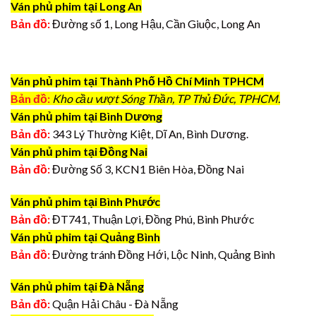
Ván phủ phim tại Long An
Bản đồ:
Đường số 1, Long Hậu, Cần Giuộc, Long An
Ván phủ phim tại Thành Phố Hồ Chí Minh TPHCM
Bản đồ:
Kho cầu vượt Sóng Thần, TP Thủ Đức, TPHCM.
Ván phủ phim tại Bình Dương
Bản đồ:
343 Lý Thường Kiệt, Dĩ An, Bình Dương.
Ván phủ phim tại Đồng Nai
Bản đồ:
Đường Số 3, KCN1 Biên Hòa, Đồng Nai
Ván phủ phim tại Bình Phước
Bản đồ:
ĐT741, Thuận Lợi, Đồng Phú, Bình Phước
Ván phủ phim tại Quảng Bình
Bản đồ:
Đường tránh Đồng Hới, Lộc Ninh, Quảng Bình
Ván phủ phim tại Đà Nẵng
Bản đồ:
Quận Hải Châu - Đà Nẵng