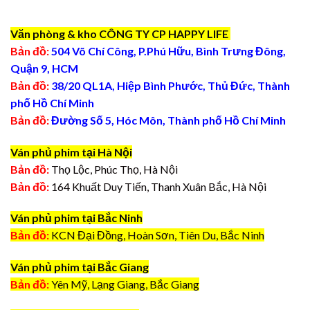
Văn phòng & kho CÔNG TY CP HAPPY LIFE
Bản đồ:
504 Võ Chí Công, P.Phú Hữu, Bình Trưng Đông,
Quận 9, HCM
Bản đồ:
38/20 QL1A, Hiệp Bình Phước, Thủ Đức, Thành
phố Hồ Chí Minh
Bản đồ:
Đường Số 5, Hóc Môn, Thành phố Hồ Chí Minh
Ván phủ phim tại Hà Nội
Bản đồ:
Thọ Lộc, Phúc Thọ, Hà Nội
Bản đồ:
164 Khuất Duy Tiến, Thanh Xuân Bắc, Hà Nội
Ván phủ phim tại Bắc Ninh
Bản đồ:
KCN Đại Đồng, Hoàn Sơn, Tiên Du, Bắc Ninh
Ván phủ phim tại Bắc Giang
Bản đồ:
Yên Mỹ, Lạng Giang, Bắc Giang