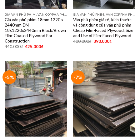
GIÁ VÁN PHỦ PHIM, VÁN COPPHA PHỦ PHIM GIÁ RẺ
GIÁ VÁN PHỦ PHIM, VÁN COPPHA PHỦ PHIM GIÁ RẺ
Giá ván phủ phim 18mm 1220 x
Ván phủ phim giá rẻ, kích thước
2440mm ĐN –
và công dụng của ván phủ phim –
18x1220x2440mm Black/Brown
Cheap Film-Faced Plywood, Size
Film-Coated Plywood For
and Use of Film-Faced Plywood
Construction
400.000
₫
390.000
₫
440.000
₫
425.000
₫
-5%
-7%