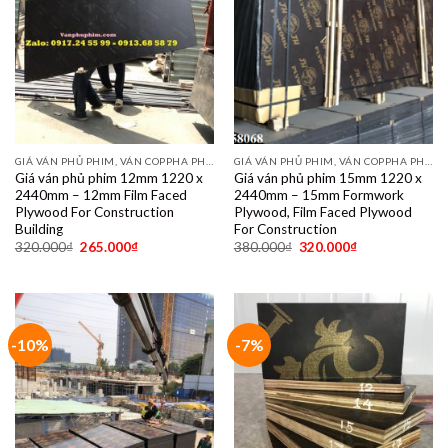
GIÁ VÁN PHỦ PHIM, VÁN COPPHA PHỦ PHIM GIÁ RẺ
GIÁ VÁN PHỦ PHIM, VÁN COPPHA PHỦ PHIM GIÁ RẺ
Giá ván phủ phim 12mm 1220 x
Giá ván phủ phim 15mm 1220 x
2440mm – 12mm Film Faced
2440mm – 15mm Formwork
Plywood For Construction
Plywood, Film Faced Plywood
Building
For Construction
320.000
₫
265.000
₫
380.000
₫
320.000
₫
-10%
-7%