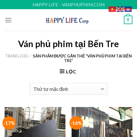
Skip
HAPPY LIFE - VANPHUPHIM.COM
to
content
0
Ván phủ phim tại Bến Tre
TRANG CHỦ
/
SẢN PHẨM ĐƯỢC GẮN THẺ “VÁN PHỦ PHIM TẠI BẾN
TRE”
LỌC
-17%
-16%