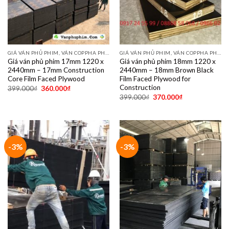
GIÁ VÁN PHỦ PHIM, VÁN COPPHA PHỦ PHIM GIÁ RẺ
GIÁ VÁN PHỦ PHIM, VÁN COPPHA PHỦ PHIM GIÁ RẺ
Giá ván phủ phim 17mm 1220 x
Giá ván phủ phim 18mm 1220 x
2440mm – 17mm Construction
2440mm – 18mm Brown Black
Core Film Faced Plywood
Film Faced Plywood for
Construction
399.000
₫
360.000
₫
399.000
₫
370.000
₫
-3%
-3%