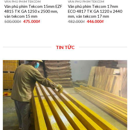
VÁN PHỦ PHIM TEKCOM
VÁN PHỦ PHIM TEKCOM
Ván phủ phim Tekcom 15mm EZF
Ván phủ phim Tekcom 17mm
4815 TK GA 1250 x 2500 mm,
ECO 4817 TK GA 1220 x 2440
ván tekcom 15 mm
mm, ván tekcom 17 mm
500.000
₫
475.000
₫
482.000
₫
446.000
₫
TIN TỨC